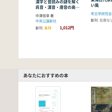
漢字と音読みの謎を解く
い風
呉音・漢音・唐音の奥深
い世界
考古学研究会
中澤信幸 著
新刊
在庫な
中央公論新社
1,012円
新刊
未刊
あなたにおすすめの本