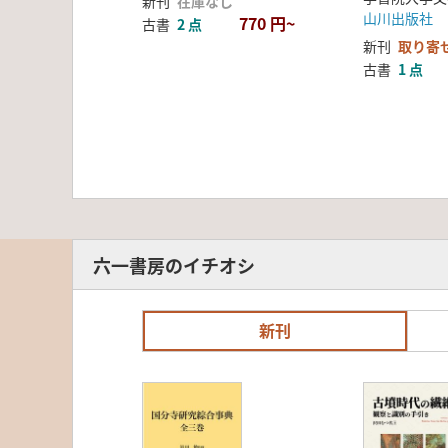
新刊
在庫なし
山川出版社
770 円~
古書
2 点
新刊
取り寄
古書
1 点
六一書房のイチオシ
新刊