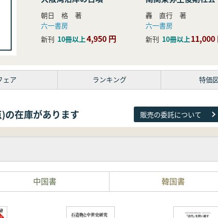
研究
朝日 格 著
轟 直行 著
六一書房
六一書房
4,950 円
11,000
新刊
10冊以上
新刊
10冊以上
フェア
ランキング
特価
38点)の在庫があります
販売の委託について
中国書
韓国書