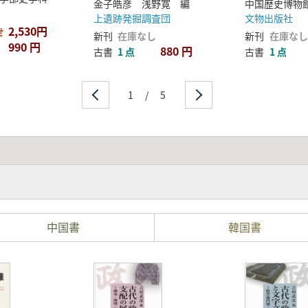
金子皓彦 浅野寛 編
中国歴史博物
上遺跡発掘調査団
文物出版社
2,530円
せ
新刊
在庫なし
新刊
在庫なし
990 円
880 円
古書
1 点
古書
1 点
1
/
5
中国書
韓国書