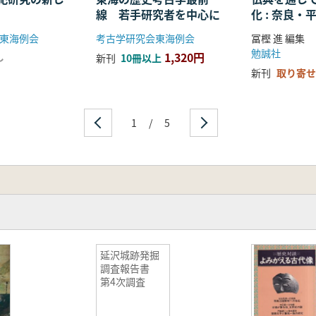
線 若手研究者を中心に
化 : 奈良
る仏教の受
東海例会
考古学研究会東海例会
冨樫 進 編集
開
勉誠社
1,320円
し
新刊
10冊以上
新刊
取り寄せ
1
/
5
延沢城跡発掘
調査報告書
第4次調査