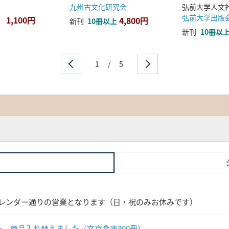
九州古文化研究会
弘前大学出版
1,100円
4,800円
新刊
10冊以上
新刊
10冊以
1
/
5
レンダー通りの営業となります（日・祝のみお休みです）
ナー 商品入れ替えました（文京倉庫300冊）