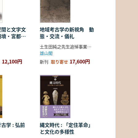
空間と文字文
地域考古学の新視角 動
円墳・宮都・
態・交流・儀礼
土生田純之先生追悼事業会 編
雄山閣
12,100円
17,600円
新刊
取り寄せ
古学 : 弘前
縄文時代 : 「定住革命」
と文化の多様性