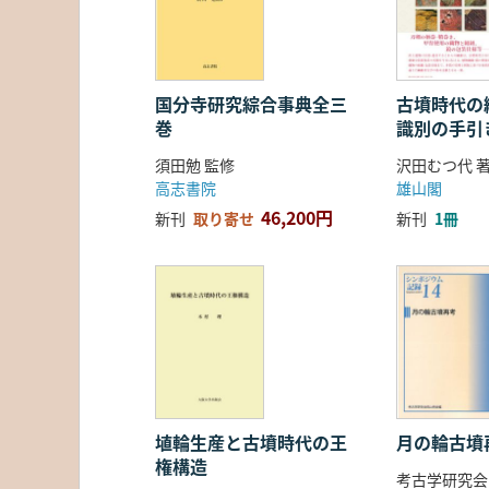
国分寺研究綜合事典全三
古墳時代の繊
巻
識別の手引
須田勉 監修
沢田むつ代 
高志書院
雄山閣
46,200円
新刊
取り寄せ
新刊
1冊
埴輪生産と古墳時代の王
月の輪古墳
権構造
考古学研究会