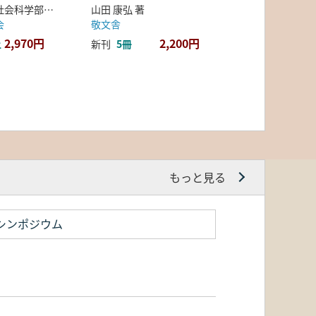
弘前大学人文社会科学部北日本考古学研究センター 編
山田 康弘 著
会
敬文舎
2,970円
2,200円
上
新刊
5冊
もっと見る
シンポジウム