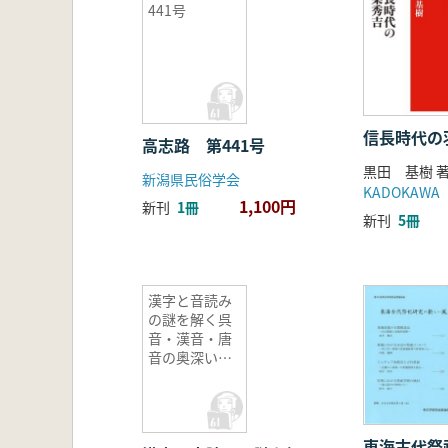
441号
信長時代の
高志路 第441号
黒田 基樹 
新潟県民俗学会
KADOKAWA
1,100円
新刊
1冊
新刊
5冊
漢字と音読み
の謎を解く呉
音・漢音・唐
音の奥深い世
界
東海古代祭