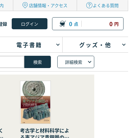
内
店舗情報・アクセス
よくある質問
0
0
登録
点
円
電子書籍
グッズ・他
詳細検索
く
考古学と材料科学によ
の
る東アジア青銅器の学