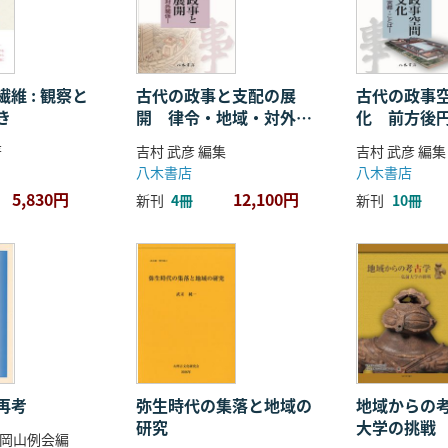
維 : 観察と
古代の政事と支配の展
古代の政事
き
開 律令・地域・対外関
化 前方後
係
ことば
著
吉村 武彦 編集
吉村 武彦 編集
八木書店
八木書店
5,830円
12,100円
新刊
4冊
新刊
10冊
再考
弥生時代の集落と地域の
地域からの考
研究
大学の挑戦
岡山例会編