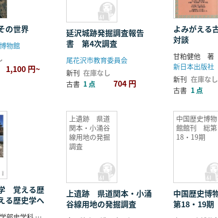
その世界
よみがえる古
延沢城跡発掘調査報告
対談
書 第4次調査
博物館
甘粕健他 著
し
尾花沢市教育委員会
新日本出版社
1,100 円~
新刊
在庫なし
新刊
在庫なし
704 円
古書
1 点
古書
1 点
上遺跡 県道
中国歴史博物
関本・小涌谷
館館刊 総第
線用地の発掘
18・19期
調査
学 覚える歴
上遺跡 県道関本・小涌
中国歴史博
える歴史学へ
谷線用地の発掘調査
第18・19期
学習院大学文学部史学科 編集