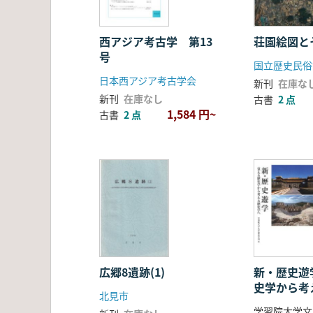
西アジア考古学 第13
荘園絵図と
号
国立歴史民俗
日本西アジア考古学会
新刊
在庫な
新刊
在庫なし
古書
2 点
1,584 円~
古書
2 点
広郷8遺跡(1)
新・歴史遊
史学から考
北見市