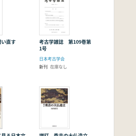
問い直す
考古学雑誌 第109巻第
1号
日本考古学会
新刊
在庫なし
て見る日本文
増訂 秀吉の大仏造立