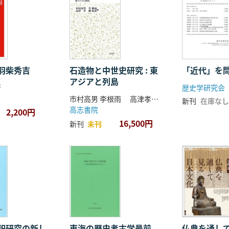
羽柴秀吉
石造物と中世史研究 : 東
「近代」を
アジアと列島
著
歴史学研究会
市村高男 李根雨 高津孝 劉恒武 編
新刊
在庫なし
高志書院
2,200円
16,500円
新刊
未刊
祀研究の新し
東海の歴史考古学最前
仏典を通し