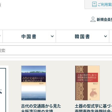
ご利用案
版
新規会員
中国書
韓国書
古代の交通路から見た
土器の型式学に基づ
大阪湾沿岸の古墳
南関東弥生後期社会