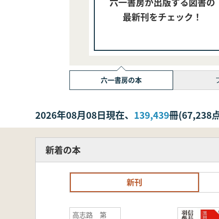
六一書房が出版する図書の
最新刊をチェック！
六一書房の本
2026年08月08日現在、
139,439
冊(67,2
新着の本
新刊
高志路 第