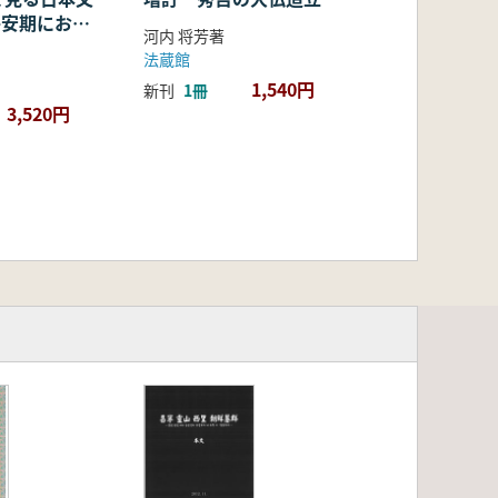
・平安期におけ
河内 将芳著
容・融合・展
法蔵館
1,540円
新刊
1冊
3,520円