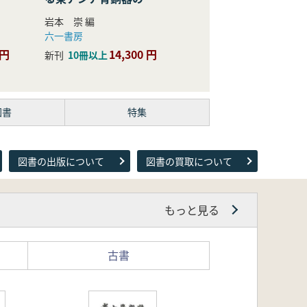
際的研究
岩本 崇 編
六一書房
 円
14,300 円
新刊
10冊以上
図書
特集
図書の出版について
図書の買取について
もっと見る
古書