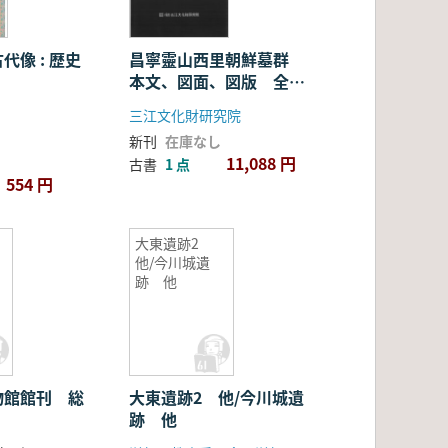
代像 : 歴史
昌寧靈山西里朝鮮墓群
本文、図面、図版 全3
冊
三江文化財研究院
新刊
在庫なし
11,088 円
古書
1 点
554 円
大東遺跡2
他/今川城遺
跡 他
物館館刊 総
大東遺跡2 他/今川城遺
跡 他