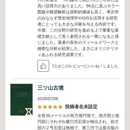
高い説得力がありました。96点に及ぶカラー
図版や眺望解析は資料的価値も高く、考古学
のみならず歴史地理学やGISを活用する研究
者にとっても大きな示唆を与える内容です。
今後、この分野の研究を進める上で重要な基
礎文献として長く参照される一冊になると感
じました。著者の長年のフィールドワークと
緻密な分析が結実した、まさにオリジナリテ
ィあふれる研究成果です。
7人がこのレビューにいいね！しました
三ツ山古墳
2026/07/06
投稿者名未設定
全長38メートルの前方後円墳で、前方部と後
円部にそれぞれ横穴式石室が検出され、前方
部の２号石室は無袖で、東三河では最古級の