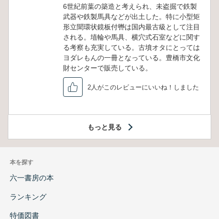
6世紀前葉の築造と考えられ、未盗掘で鉄製
武器や鉄製馬具などが出土した。特に小型矩
形立聞環状鏡板付轡は国内最古級として注目
される。埴輪や馬具、横穴式石室などに関す
る考察も充実している。古墳オタにとっては
ヨダレもんの一冊となっている。豊橋市文化
財センターで販売している。
2人がこのレビューにいいね！しました
もっと見る
本を探す
六一書房の本
ランキング
特価図書