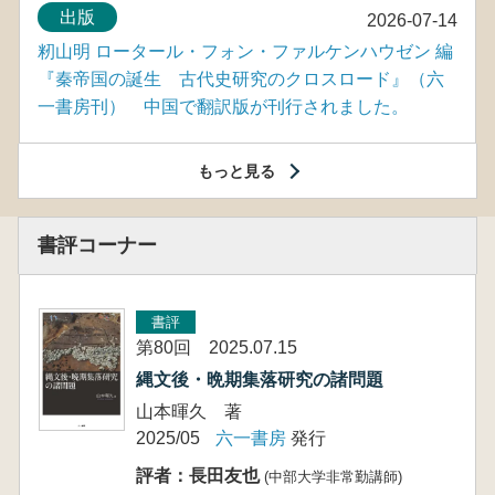
出版
2026-07-14
籾山明 ロータール・フォン・ファルケンハウゼン 編
『秦帝国の誕生 古代史研究のクロスロード』（六
一書房刊） 中国で翻訳版が刊行されました。
もっと見る
書評コーナー
書評
第80回 2025.07.15
縄文後・晩期集落研究の諸問題
山本暉久 著
2025/05
六一書房
発行
評者：長田友也
(中部大学非常勤講師)