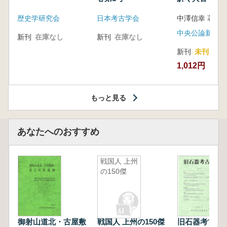
音の奥深い世
歴史学研究会
日本考古学会
中澤信幸 著
中央公論新社
新刊
在庫なし
新刊
在庫なし
新刊
未刊
1,012円
もっと見る
あなたへのおすすめ
戦国人 上州
の150傑
御射山道北・古屋敷
戦国人 上州の150傑
旧石器考古学 