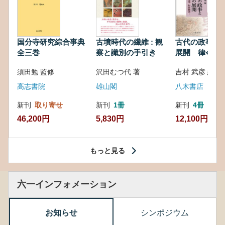
国分寺研究綜合事典
古墳時代の繊維 : 観
古代の政事と
全三巻
察と識別の手引き
展開 律令・
対外関係
須田勉 監修
沢田むつ代 著
吉村 武彦 編集
高志書院
雄山閣
八木書店
新刊
取り寄せ
新刊
1冊
新刊
4冊
46,200円
5,830円
12,100円
もっと見る
六一インフォメーション
お知らせ
シンポジウム