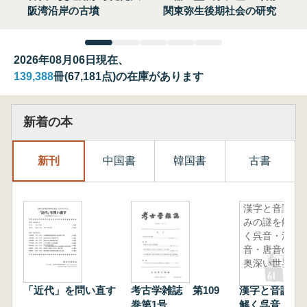
阪湾沿岸の古墳
関東弥生後期社会の研究
2026年08月06日現在、
139,388
冊(67,181点)の在庫があります
新着の本
新刊
中国書
韓国書
古書
漢字と音読
みの謎を解
く呉音・漢
音・唐音の
奥深い世界
「近代」を問い直す
考古学雑誌 第109
漢字と音読み
巻第1号
解く呉音・漢