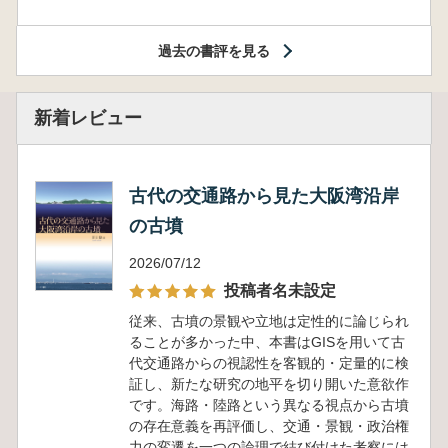
過去の書評を見る
新着レビュー
古代の交通路から見た大阪湾沿岸
の古墳
2026/07/12
投稿者名未設定
従来、古墳の景観や立地は定性的に論じられ
ることが多かった中、本書はGISを用いて古
代交通路からの視認性を客観的・定量的に検
証し、新たな研究の地平を切り開いた意欲作
です。海路・陸路という異なる視点から古墳
の存在意義を再評価し、交通・景観・政治権
力の変遷を一つの論理で結び付けた考察には