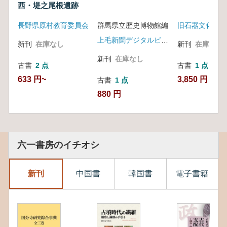
西・堤之尾根遺跡
長野県原村教育委員会
群馬県立歴史博物館編
旧石器文化談話
上毛新聞デジタルビジネス局出版部
新刊
在庫なし
新刊
在庫なし
新刊
在庫なし
古書
2 点
古書
1 点
633 円~
3,850 円
古書
1 点
880 円
六一書房のイチオシ
新刊
中国書
韓国書
電子書籍