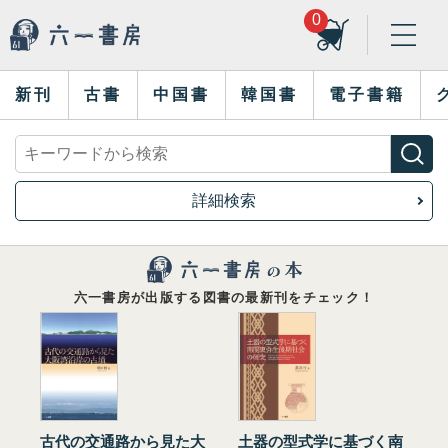
0
新刊
古書
中国書
韓国書
電子書籍
詳細検索
六一書房が出版する図書の最新刊をチェック！
古代の交通路から見た大
土器の型式学に基づく南