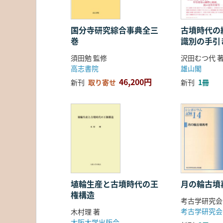
国分寺研究綜合事典全三
古墳時代の繊
巻
識別の手引
須田勉 監修
沢田むつ代 
高志書院
雄山閣
46,200円
新刊
取り寄せ
新刊
1冊
埴輪生産と古墳時代の王
月の輪古墳
権構造
考古学研究会
考古学研究会
木村理 著
大阪大学出版会