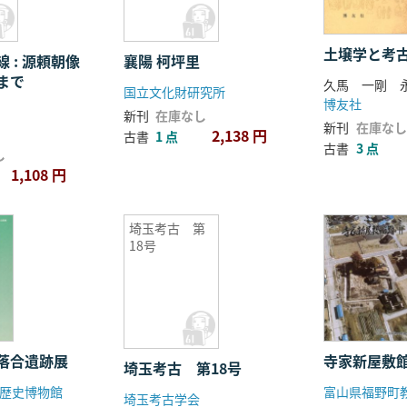
土壌学と考
 : 源頼朝像
襄陽 柯坪里
まで
久馬 一剛 
国立文化財研究所
博友社
新刊
在庫なし
新刊
在庫なし
2,138 円
古書
1 点
古書
3 点
し
1,108 円
埼玉考古 第
18号
落合遺跡展
寺家新屋敷館
埼玉考古 第18号
歴史博物館
富山県福野町
埼玉考古学会