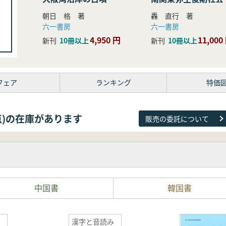
研究
朝日 格 著
轟 直行 著
六一書房
六一書房
4,950 円
11,000
新刊
10冊以上
新刊
10冊以上
フェア
ランキング
特価
81点)の在庫があります
販売の委託について
中国書
韓国書
漢字と音読み