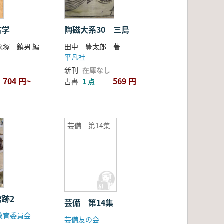
古学
陶磁大系30 三島
永塚 鎮男 編
田中 豊太郎 著
平凡社
新刊
在庫なし
704 円~
569 円
古書
1 点
芸備 第14集
跡2
芸備 第14集
教育委員会
芸備友の会