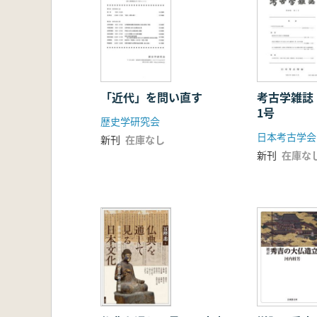
「近代」を問い直す
考古学雑誌
1号
歴史学研究会
日本考古学会
新刊
在庫なし
新刊
在庫な