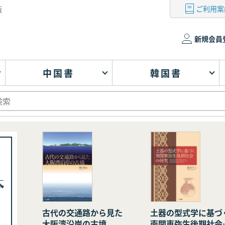
ご利用案
版
新規会員
中国書
韓国書
古代の交通路から見た
土器の型式学に基づ
大阪湾沿岸の古墳
南関東弥生後期社会