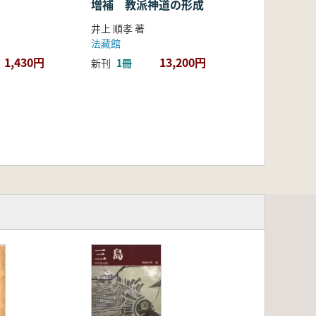
増補 教派神道の形成
井上 順孝 著
法藏館
1,430円
13,200円
新刊
1冊