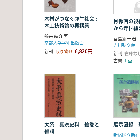
木材がつなぐ弥生社会 :
肖像画の視線
木工技術論の再構築
から浮世絵
鶴来 航介 著
宮島新一 著
京都大学学術出版会
吉川弘文館
6,820円
新刊
取り寄せ
新刊
在庫な
古書
1 点
大系 真宗史料 絵巻と
展示図録 
絵詞
新宿区立新宿