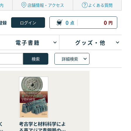
内
店舗情報・アクセス
よくある質問
0
0
登録
点
円
電子書籍
グッズ・他
詳細検索
く
考古学と材料科学によ
の
る東アジア青銅器の学