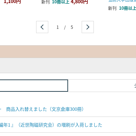
1,100円
4,800円
新刊
10冊以上
新刊
10冊以
1
/
5
ナー 商品入れ替えました（文京倉庫300冊）
編年1 』（近世陶磁研究会）の増刷が入荷しました