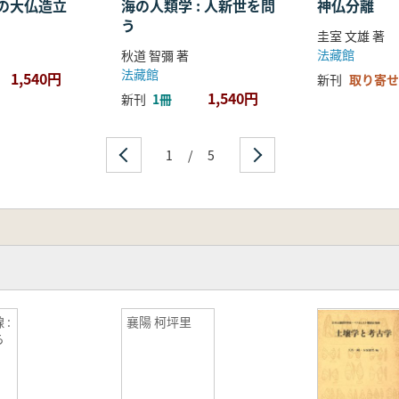
の大仏造立
海の人類学 : 人新世を問
神仏分離
う
圭室 文雄 著
法藏館
秋道 智彌 著
法藏館
1,540円
新刊
取り寄せ
1,540円
新刊
1冊
1
/
5
 :
襄陽 柯坪里
ら