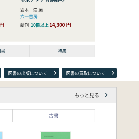
際的研究
岩本 崇 編
六一書房
 円
14,300 円
新刊
10冊以上
図書
特集
図書の出版について
図書の買取について
もっと見る
古書