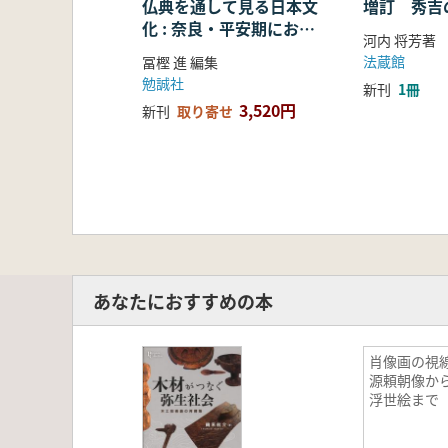
仏典を通して見る日本文
増訂 秀吉
化 : 奈良・平安期におけ
河内 将芳著
る仏教の受容・融合・展
法蔵館
冨樫 進 編集
開
勉誠社
新刊
1冊
3,520円
新刊
取り寄せ
あなたにおすすめの本
肖像画の視線
源頼朝像か
浮世絵まで