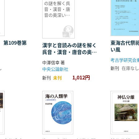
の謎を解く呉
音・漢音・唐
音の奥深い世
界
 第109巻第
東海古代祭
漢字と音読みの謎を解く
い風
呉音・漢音・唐音の奥深
い世界
考古学研究会
中澤信幸 著
し
新刊
在庫なし
中央公論新社
1,012円
新刊
未刊