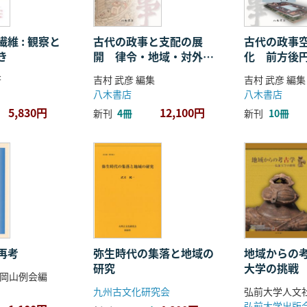
維 : 観察と
古代の政事と支配の展
古代の政事
き
開 律令・地域・対外関
化 前方後
係
ことば
著
吉村 武彦 編集
吉村 武彦 編集
八木書店
八木書店
5,830円
12,100円
新刊
4冊
新刊
10冊
再考
弥生時代の集落と地域の
地域からの考
研究
大学の挑戦
岡山例会編
九州古文化研究会
弘前大学出版