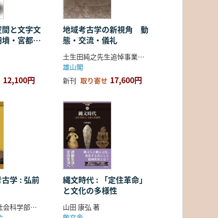
空間と文字文
地域考古学の新視角 動
円墳・宮都・
態・交流・儀礼
土生田純之先生追悼事業会 編
雄山閣
12,100円
17,600円
新刊
取り寄せ
古学 : 弘前
縄文時代 : 「定住革命」
と文化の多様性
弘前大学人文社会科学部北日本考古学研究センター 編
山田 康弘 著
会
敬文舎