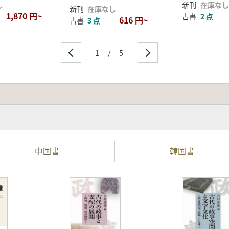
し
新刊
在庫なし
新刊
在庫なし
1,870 円~
古書
2 点
616 円~
古書
3 点
1
/
5
中国書
韓国書