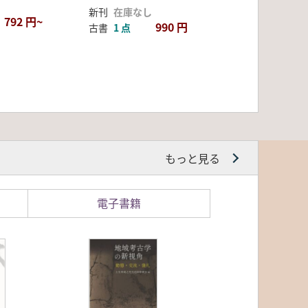
新刊
在庫なし
792 円~
990 円
古書
1 点
もっと見る
電子書籍