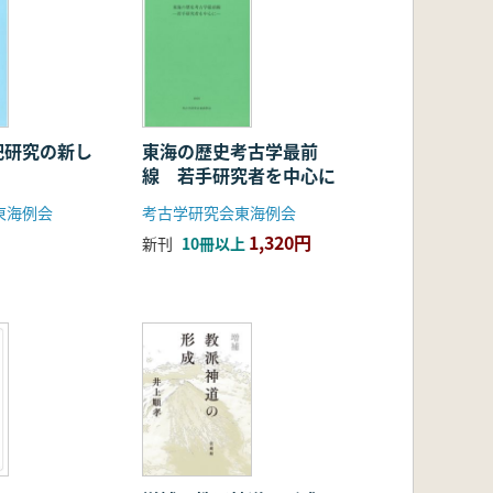
祀研究の新し
東海の歴史考古学最前
線 若手研究者を中心に
東海例会
考古学研究会東海例会
1,320円
新刊
10冊以上