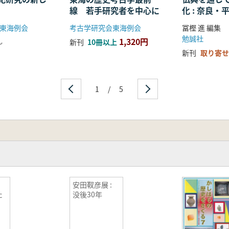
線 若手研究者を中心に
化 : 奈良
る仏教の受
東海例会
考古学研究会東海例会
冨樫 進 編集
開
勉誠社
1,320円
し
新刊
10冊以上
新刊
取り寄せ
1
/
5
安田靫彦展 :
た
没後30年