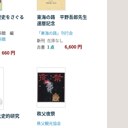
歴史をさぐる
東海の路 平野吾郎先生
還暦記念
料館 編
「東海の路」刊行会
料館
新刊
在庫なし
6,600 円
古書
1 点
660 円
秩父夜祭
化史的研究
秩父観光協会