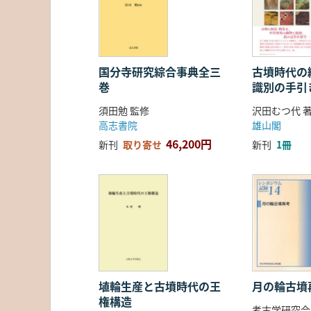
国分寺研究綜合事典全三
古墳時代の繊
巻
識別の手引
須田勉 監修
沢田むつ代 
高志書院
雄山閣
46,200円
新刊
取り寄せ
新刊
1冊
埴輪生産と古墳時代の王
月の輪古墳
権構造
考古学研究会