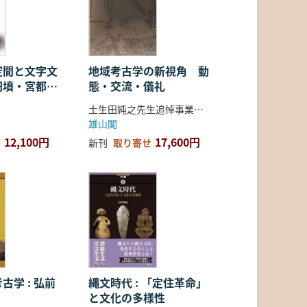
空間と文字文
地域考古学の新視角 動
円墳・宮都・
態・交流・儀礼
土生田純之先生追悼事業会 編
雄山閣
12,100円
17,600円
新刊
取り寄せ
古学 : 弘前
縄文時代 : 「定住革命」
と文化の多様性