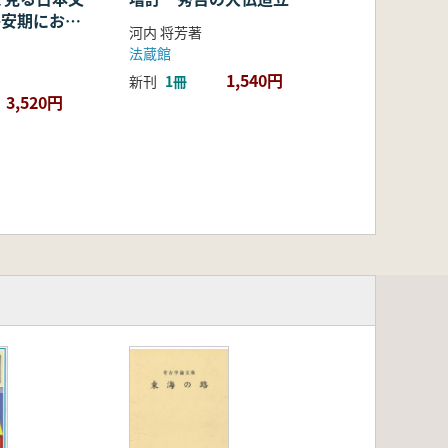
・平安期におけ
河内 将芳著
容・融合・展
法蔵館
1,540円
新刊
1冊
3,520円