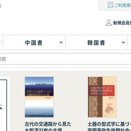
ご利用案
版
新規会員
中国書
韓国書
古代の交通路から見た
土器の型式学に基づ
大阪湾沿岸の古墳
南関東弥生後期社会