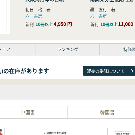
研究
朝日 格 著
轟 直行 著
六一書房
六一書房
4,950 円
11,000
新刊
10冊以上
新刊
10冊以上
フェア
ランキング
特価
26点)の在庫があります
販売の委託について
中国書
韓国書