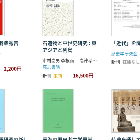
羽柴秀吉
石造物と中世史研究 : 東
「近代」を
アジアと列島
著
歴史学研究会
市村高男 李根雨 高津孝 劉恒武 編
新刊
在庫なし
高志書院
2,200円
16,500円
新刊
未刊
祀研究の新し
東海の歴史考古学最前
仏典を通し