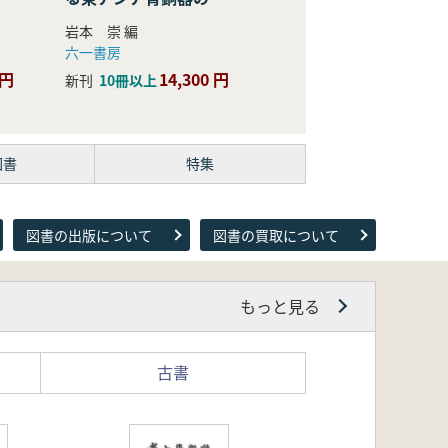
際的研究
岩本 崇 編
六一書房
 円
14,300 円
新刊
10冊以上
図書
特集
図書の出版について
図書の買取について
もっと見る
古書