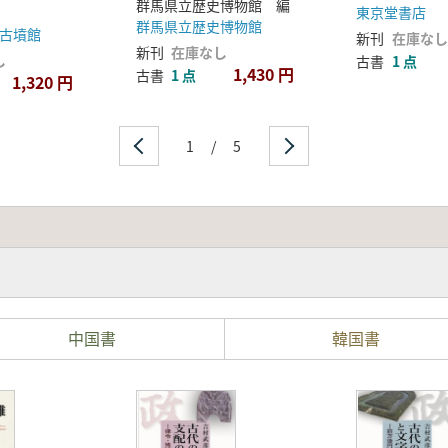
リングシステ
群馬県立歴史博物館 編
東京堂書店
研究報告書
群馬県立歴史博物館
古墳館
新刊
在庫なし
新刊
在庫なし
し
古書
1 点
1,430 円
古書
1 点
1,320 円
1
/
5
中国書
韓国書