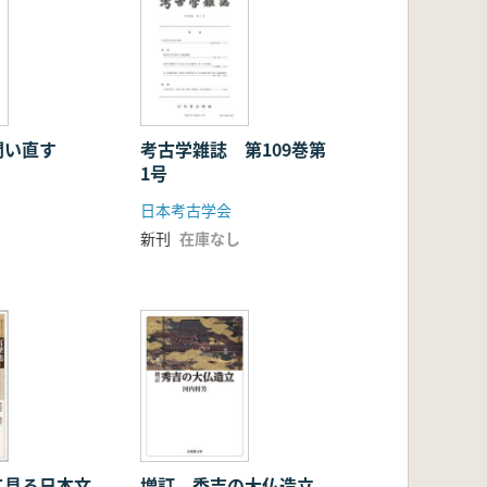
問い直す
考古学雑誌 第109巻第
1号
日本考古学会
新刊
在庫なし
て見る日本文
増訂 秀吉の大仏造立