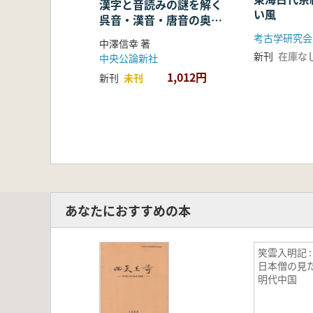
漢字と音読みの謎を解く
い風
呉音・漢音・唐音の奥深
い世界
考古学研究会
中澤信幸 著
新刊
在庫な
中央公論新社
1,012円
新刊
未刊
あなたにおすすめの本
笑雲入明記 :
日本僧の見
明代中国