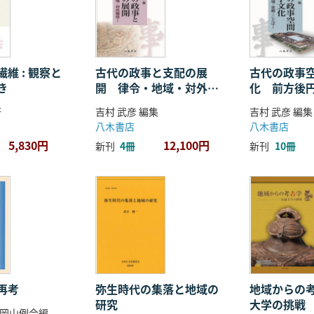
維 : 観察と
古代の政事と支配の展
古代の政事
き
開 律令・地域・対外関
化 前方後
係
ことば
著
吉村 武彦 編集
吉村 武彦 編集
八木書店
八木書店
5,830円
12,100円
新刊
4冊
新刊
10冊
再考
弥生時代の集落と地域の
地域からの考
研究
大学の挑戦
岡山例会編