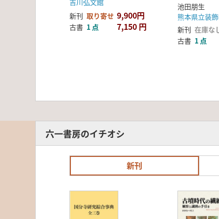
したモニタ
吉川弘文館
池田朋生
ムの構築 
9,900円
新刊
取り寄せ
熊本県立装飾
7,150 円
古書
1 点
新刊
在庫な
古書
1 点
六一書房のイチオシ
新刊