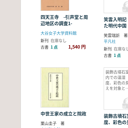
四天王寺 -引声堂と周
笑雲入明記 
辺地区の調査1-
た明代中国
大谷女子大学資料館
新刊
在庫なし
平凡社
1,540 円
古書
1 点
新刊
在庫な
古書
1 点
装飾古墳石
内での温湿
度、彩色の
えを対象と
たモニタリ
グシステム
構築 研究
告書
中世王家の成立と院政
装飾古墳石
度、彩色の
栗山圭子 著