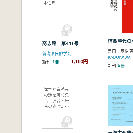
441号
信長時代の
高志路 第441号
黒田 基樹 
新潟県民俗学会
KADOKAWA
1,100円
新刊
1冊
新刊
5冊
漢字と音読み
の謎を解く呉
音・漢音・唐
音の奥深い世
界
東海古代祭