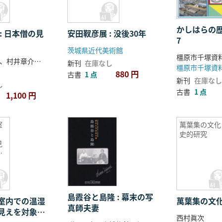
かしはらの
: 日本僧の見
安田靫彦展 : 没後30年
7
茨城県近代美術館
橿原市千塚資
笑雲瑞訢 著、村井章介・須田牧子 編
新刊
在庫なし
橿原市千塚資
880 円
古書
1 点
新刊
在庫なし
し
古書
1 点
1,100 円
室
萬葉集の文化
史的研究
見
し
ン
の
報
島霞谷と島隆 : 幕末の写
室内での温湿
萬葉集の文
真師夫妻
見えを対象と
西村眞次