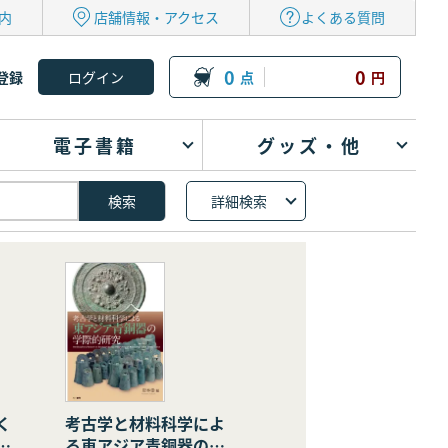
内
店舗情報・アクセス
よくある質問
0
0
登録
点
円
電子書籍
グッズ・他
詳細検索
く
考古学と材料科学によ
の
る東アジア青銅器の学