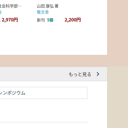
弘前大学人文社会科学部北日本考古学研究センター 編
山田 康弘 著
会
敬文舎
2,970円
2,200円
上
新刊
5冊
もっと見る
シンポジウム