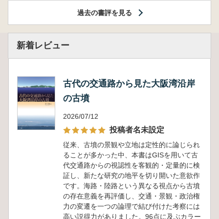
過去の書評を見る
新着レビュー
古代の交通路から見た大阪湾沿岸
の古墳
2026/07/12
投稿者名未設定
従来、古墳の景観や立地は定性的に論じられ
ることが多かった中、本書はGISを用いて古
代交通路からの視認性を客観的・定量的に検
証し、新たな研究の地平を切り開いた意欲作
です。海路・陸路という異なる視点から古墳
の存在意義を再評価し、交通・景観・政治権
力の変遷を一つの論理で結び付けた考察には
高い説得力がありました。96点に及ぶカラー