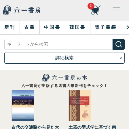
0
新刊
古書
中国書
韓国書
電子書籍
詳細検索
六一書房が出版する図書の最新刊をチェック！
古代の交通路から見た大
土器の型式学に基づく南