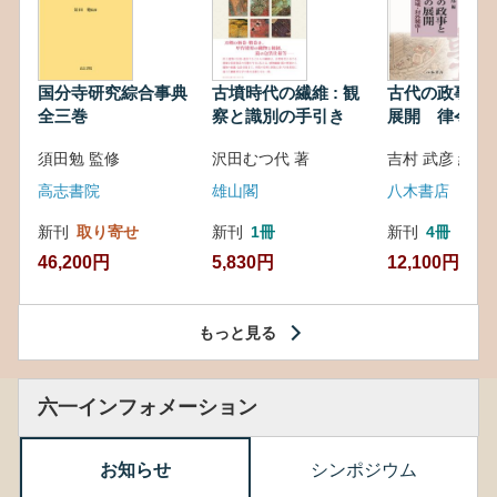
国分寺研究綜合事典
古墳時代の繊維 : 観
古代の政事と
全三巻
察と識別の手引き
展開 律令・
対外関係
須田勉 監修
沢田むつ代 著
吉村 武彦 編集
高志書院
雄山閣
八木書店
新刊
取り寄せ
新刊
1冊
新刊
4冊
46,200円
5,830円
12,100円
もっと見る
六一インフォメーション
お知らせ
シンポジウム