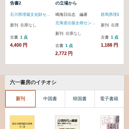
告書2
の立場から
石川県埋蔵文化財センター
鳴海日出志 編著
北海道出版企画センター
新刊
在庫なし
新刊
在庫なし
新刊
在庫なし
古書
1 点
古書
1 点
4,400 円
1,188 円
古書
1 点
2,772 円
六一書房のイチオシ
新刊
中国書
韓国書
電子書籍