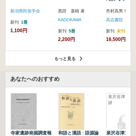
新潟県民俗学会
黒田 基樹 著
KADOKAWA
高志書院
新刊
1冊
1,100円
新刊
5冊
新刊
未刊
2,200円
16,500円
もっと見る
あなたへのおすすめ
泉沢谷津遺
跡
寺家遺跡発掘調査報
和語と漢語 : 語源論
泉沢谷津遺跡