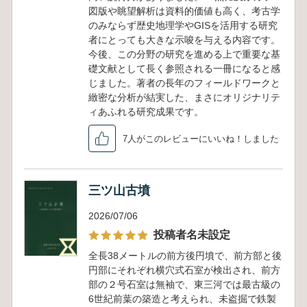
図版や眺望解析は資料的価値も高く、考古学
のみならず歴史地理学やGISを活用する研究
者にとっても大きな示唆を与える内容です。
今後、この分野の研究を進める上で重要な基
礎文献として長く参照される一冊になると感
じました。著者の長年のフィールドワークと
緻密な分析が結実した、まさにオリジナリテ
ィあふれる研究成果です。
7人がこのレビューにいいね！しました
三ツ山古墳
2026/07/06
投稿者名未設定
全長38メートルの前方後円墳で、前方部と後
円部にそれぞれ横穴式石室が検出され、前方
部の２号石室は無袖で、東三河では最古級の
6世紀前葉の築造と考えられ、未盗掘で鉄製