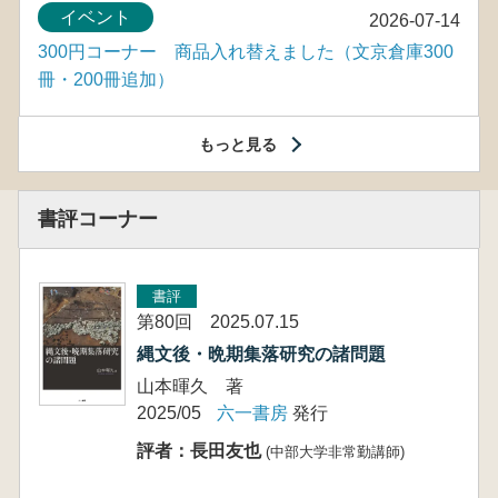
イベント
2026-07-14
300円コーナー 商品入れ替えました（文京倉庫300
冊・200冊追加）
もっと見る
書評コーナー
書評
第80回 2025.07.15
縄文後・晩期集落研究の諸問題
山本暉久 著
2025/05
六一書房
発行
評者：長田友也
(中部大学非常勤講師)