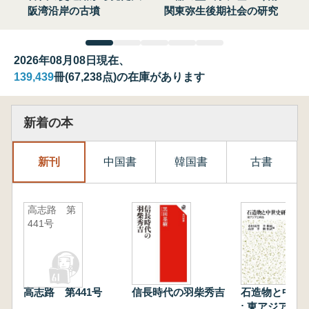
阪湾沿岸の古墳
関東弥生後期社会の研究
2026年08月08日現在、
139,439
冊(67,238点)の在庫があります
新着の本
新刊
中国書
韓国書
古書
高志路 第
441号
高志路 第441号
信長時代の羽柴秀吉
石造物と中世
: 東アジアと