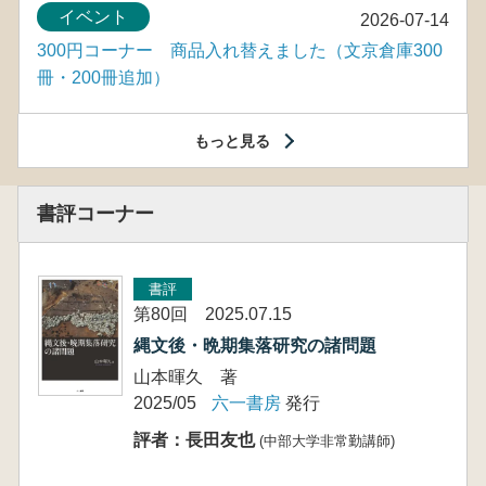
イベント
2026-07-14
300円コーナー 商品入れ替えました（文京倉庫300
冊・200冊追加）
もっと見る
書評コーナー
書評
第80回 2025.07.15
縄文後・晩期集落研究の諸問題
山本暉久 著
2025/05
六一書房
発行
評者：長田友也
(中部大学非常勤講師)