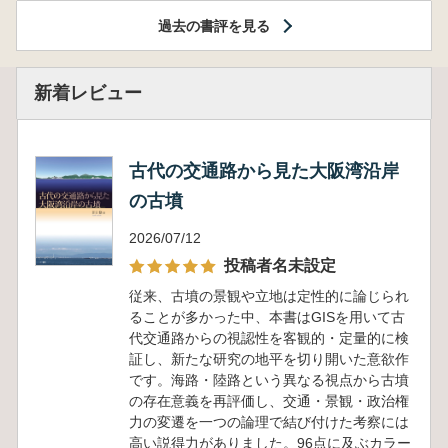
過去の書評を見る
新着レビュー
古代の交通路から見た大阪湾沿岸
の古墳
2026/07/12
投稿者名未設定
従来、古墳の景観や立地は定性的に論じられ
ることが多かった中、本書はGISを用いて古
代交通路からの視認性を客観的・定量的に検
証し、新たな研究の地平を切り開いた意欲作
です。海路・陸路という異なる視点から古墳
の存在意義を再評価し、交通・景観・政治権
力の変遷を一つの論理で結び付けた考察には
高い説得力がありました。96点に及ぶカラー