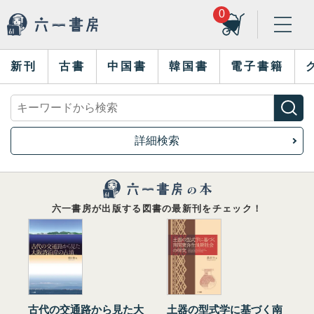
0
新刊
古書
中国書
韓国書
電子書籍
詳細検索
六一書房が出版する図書の最新刊をチェック！
古代の交通路から見た大
土器の型式学に基づく南