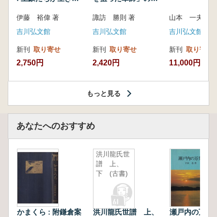
いた紀州制圧戦
像
伊藤 裕偉 著
諏訪 勝則 著
山本 一夫 
吉川弘文館
吉川弘文館
吉川弘文館
新刊
取り寄せ
新刊
取り寄せ
新刊
取り寄せ
2,750円
2,420円
11,000円
もっと見る
あなたへのおすすめ
洪川龍氏世
譜 上、
下 (古書)
かまくら : 附鎌倉案
洪川龍氏世譜 上、
瀬戸内の万葉