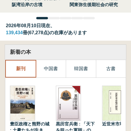
阪湾沿岸の古墳
関東弥生後期社会の研究
2026年08月10日現在、
139,434
冊(67,278点)の在庫があります
新着の本
新刊
中国書
韓国書
古書
豊臣政権と熊野の城
黒田官兵衛 : 「天下
近世米市場の
: 土豪たちが生き抜
を狙った軍師」の実