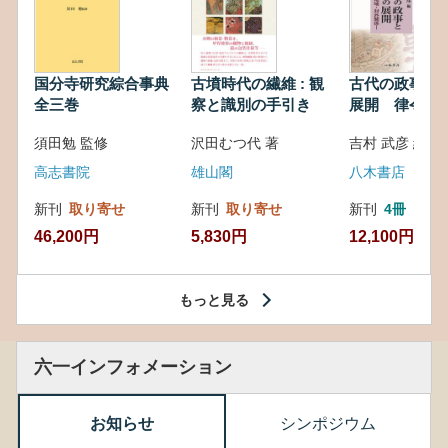
国分寺研究綜合事典
古墳時代の繊維 : 観
古代の政事と
全三巻
察と識別の手引き
展開 律令・
対外関係
須田勉 監修
沢田むつ代 著
吉村 武彦 編集
高志書院
雄山閣
八木書店
新刊
取り寄せ
新刊
取り寄せ
新刊
4冊
46,200円
5,830円
12,100円
もっと見る
六一インフォメーション
お知らせ
シンポジウム