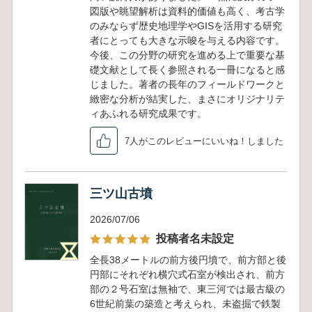
図版や眺望解析は資料的価値も高く、考古学
のみならず歴史地理学やGISを活用する研究
者にとっても大きな示唆を与える内容です。
今後、この分野の研究を進める上で重要な基
礎文献として長く参照される一冊になると感
じました。著者の長年のフィールドワークと
緻密な分析が結実した、まさにオリジナリテ
ィあふれる研究成果です。
7人がこのレビューにいいね！しました
三ツ山古墳
2026/07/06
投稿者名未設定
全長38メートルの前方後円墳で、前方部と後
円部にそれぞれ横穴式石室が検出され、前方
部の２号石室は無袖で、東三河では最古級の
6世紀前葉の築造と考えられ、未盗掘で鉄製