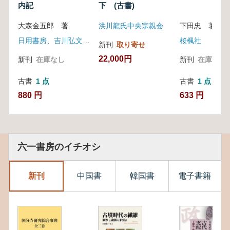
内記
下 (古書)
大森金五郎 著
洪川龍氏中央宗親会
下田忠 著
日用書房、吉川弘文館、六合館
桜楓社
新刊
取り寄せ
22,000円
新刊
在庫なし
新刊
在庫なし
古書
1 点
古書
1 点
880 円
633 円
六一書房のイチオシ
新刊
中国書
韓国書
電子書籍