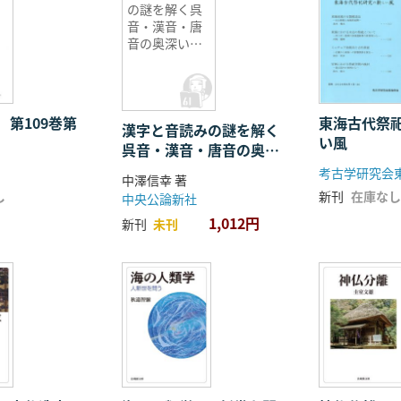
の謎を解く呉
音・漢音・唐
音の奥深い世
界
 第109巻第
東海古代祭
漢字と音読みの謎を解く
い風
呉音・漢音・唐音の奥深
い世界
考古学研究会
中澤信幸 著
し
新刊
在庫なし
中央公論新社
1,012円
新刊
未刊