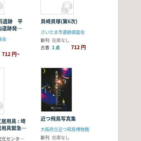
貝崎貝塚(第6次)
内遺跡発掘
さいたま市遺跡調査会
員会
新刊
在庫なし
712 円
古書
1 点
712 円~
近つ飛鳥写真集
居用具 : 埼
居用具緊急調
大阪府立近つ飛鳥博物館
上下巻 2冊
新刊
在庫なし
埼玉県立民俗文化センター 編