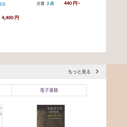
440 円~
古書
2 点
員会
4,400 円
もっと見る
電子書籍