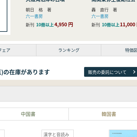
研究
朝日 格 著
轟 直行 著
六一書房
六一書房
4,950 円
11,000
新刊
10冊以上
新刊
10冊以上
フェア
ランキング
特価
81点)の在庫があります
販売の委託について
中国書
韓国書
漢字と音読み