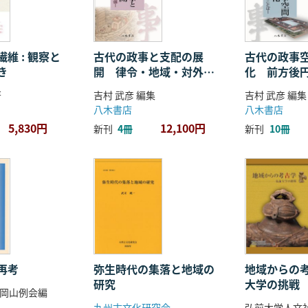
維 : 観察と
古代の政事と支配の展
古代の政事
き
開 律令・地域・対外関
化 前方後
係
ことば
著
吉村 武彦 編集
吉村 武彦 編集
八木書店
八木書店
5,830円
12,100円
新刊
4冊
新刊
10冊
再考
弥生時代の集落と地域の
地域からの考
研究
大学の挑戦
岡山例会編
九州古文化研究会