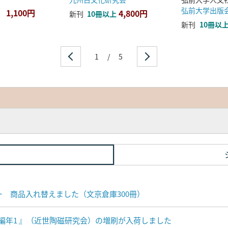
弘前大学出版
1,100円
4,800円
新刊
10冊以上
新刊
10冊以
1
/
5
ナー 商品入れ替えました（文京倉庫300冊）
編年1 』（近世陶磁研究会）の増刷が入荷しました