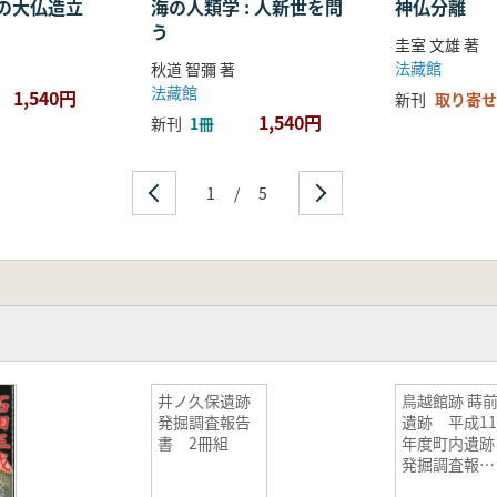
の大仏造立
海の人類学 : 人新世を問
神仏分離
う
圭室 文雄 著
法藏館
秋道 智彌 著
法藏館
1,540円
新刊
取り寄せ
1,540円
新刊
1冊
1
/
5
井ノ久保遺跡
鳥越館跡 蒔前
発掘調査報告
遺跡 平成1
書 2冊組
年度町内遺跡
発掘調査報告
書