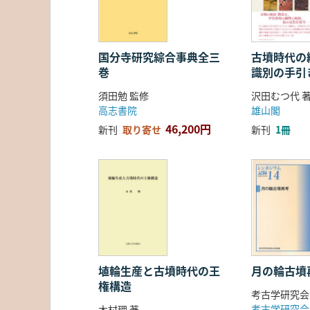
国分寺研究綜合事典全三
古墳時代の繊
巻
識別の手引
須田勉 監修
沢田むつ代 
高志書院
雄山閣
46,200円
新刊
取り寄せ
新刊
1冊
埴輪生産と古墳時代の王
月の輪古墳
権構造
考古学研究会
考古学研究会
木村理 著