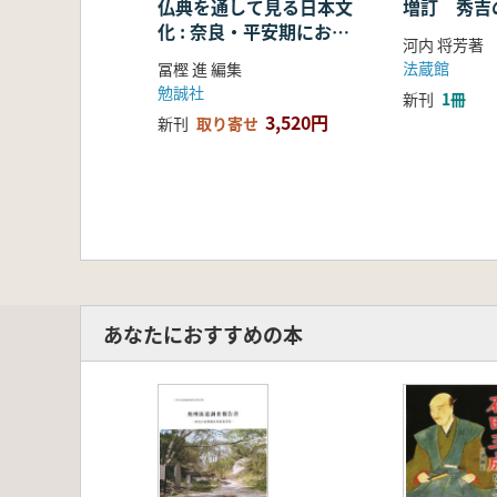
仏典を通して見る日本文
増訂 秀吉
化 : 奈良・平安期におけ
河内 将芳著
る仏教の受容・融合・展
法蔵館
冨樫 進 編集
開
勉誠社
新刊
1冊
3,520円
新刊
取り寄せ
あなたにおすすめの本