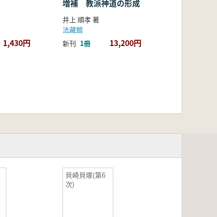
増補 教派神道の形成
井上 順孝 著
法藏館
1,430円
13,200円
新刊
1冊
貝崎貝塚(第6
1
次)