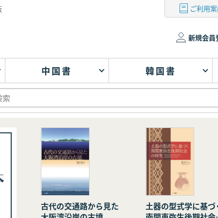
ご利用案
版
新規会員
中国書
韓国書
古代の交通路から見た
土器の型式学に基づ
大阪湾沿岸の古墳
南関東弥生後期社会