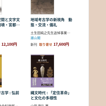
空間と文字文
地域考古学の新視角 動
円墳・宮都・
態・交流・儀礼
土生田純之先生追悼事業会 編
雄山閣
12,100円
17,600円
新刊
取り寄せ
古学 : 弘前
縄文時代 : 「定住革命」
と文化の多様性
弘前大学人文社会科学部北日本考古学研究センター 編
山田 康弘 著