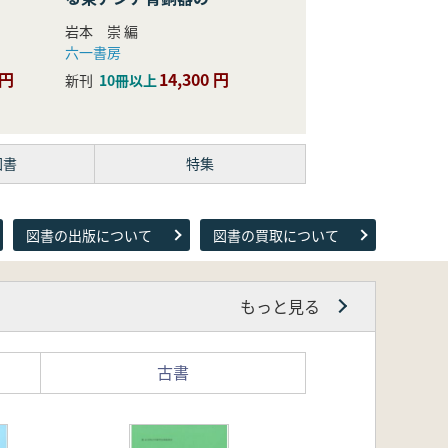
際的研究
岩本 崇 編
六一書房
 円
14,300 円
新刊
10冊以上
図書
特集
図書の出版について
図書の買取について
もっと見る
古書