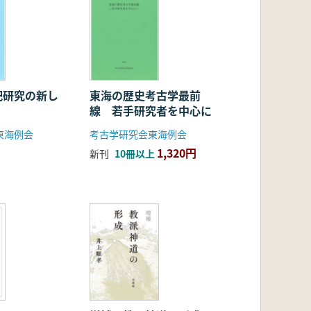
祀研究の新し
東海の歴史考古学最前
線 若手研究者を中心に
東海例会
考古学研究会東海例会
1,320円
新刊
10冊以上