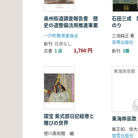
奥州街道調査報告書 歴
石田三成 
史の道整備活用推進事業
のり
一戸町教育委員会
三池純正 著
宮帯出版社
新刊
在庫なし
1,760 円
古書
1 点
新刊
1冊
東海岸巫歌
国宝 紫式部日記絵巻と
東海岸巫歌
雅びの世界
崔正如、徐大
徳川美術館 編
蛍雪出版社