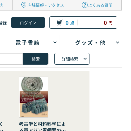
内
店舗情報・アクセス
よくある質問
0
0
登録
点
円
電子書籍
グッズ・他
詳細検索
く
考古学と材料科学によ
の
る東アジア青銅器の学