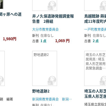
関ヶ原への道
井ノ久保遺跡発掘調査報
鳥越館跡 蒔前遺跡 平
告書 2冊組
成11年度町
調査報告書
大分市教育委員会
一戸町教育委
新刊
在庫なし
新刊
在庫なし
1,980円
1,069 円
古書
1 点
古書
2 点
野地遺跡2
埼玉の人形芝
居用具 : 埼玉
県人形芝居用
具緊急調査報
告書 上下
巻 2冊揃
野地遺跡2
埼玉の人形芝
玉県人形芝
錫 編著
新潟県教育委員会 新潟県埋蔵文化財調査事業団
査報告書 
新刊
在庫なし