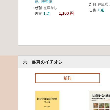
徳川美術館
新刊
在庫な
新刊
在庫なし
古書
1 点
1,100 円
古書
1 点
六一書房のイチオシ
新刊