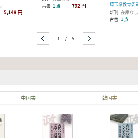
揃
埼玉県教育委
792 円
し
古書
1 点
5,148 円
新刊
在庫なし
古書
1 点
1
/
5
中国書
韓国書