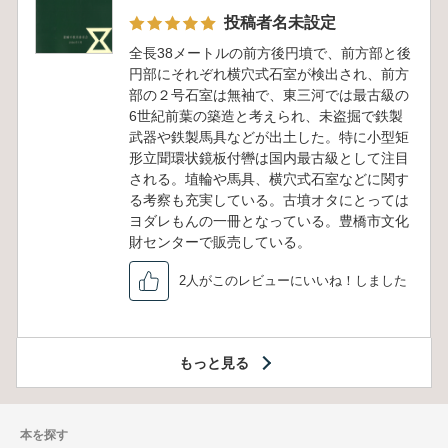
投稿者名未設定
全長38メートルの前方後円墳で、前方部と後
円部にそれぞれ横穴式石室が検出され、前方
部の２号石室は無袖で、東三河では最古級の
6世紀前葉の築造と考えられ、未盗掘で鉄製
武器や鉄製馬具などが出土した。特に小型矩
形立聞環状鏡板付轡は国内最古級として注目
される。埴輪や馬具、横穴式石室などに関す
る考察も充実している。古墳オタにとっては
ヨダレもんの一冊となっている。豊橋市文化
財センターで販売している。
2人がこのレビューにいいね！しました
もっと見る
本を探す