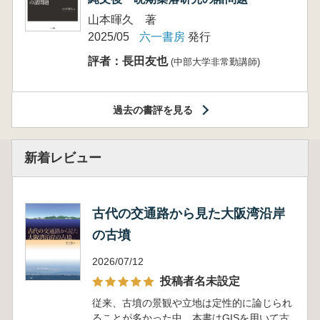
山本暉久 著
2025/05
六一書房
発行
評者：長田友也
(中部大学非常勤講師)
過去の書評を見る
新着レビュー
古代の交通路から見た大阪湾沿岸
の古墳
2026/07/12
投稿者名未設定
従来、古墳の景観や立地は定性的に論じられ
ることが多かった中、本書はGISを用いて古