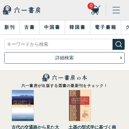
0
新刊
古書
中国書
韓国書
電子書籍
詳細検索
六一書房が出版する図書の最新刊をチェック！
古代の交通路から見た大
土器の型式学に基づく南