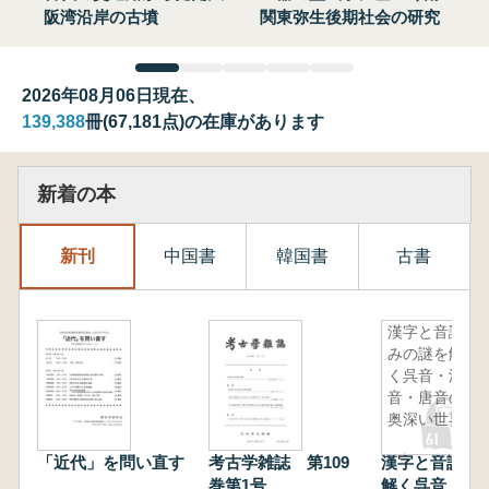
阪湾沿岸の古墳
関東弥生後期社会の研究
2026年08月06日現在、
139,388
冊(67,181点)の在庫があります
新着の本
新刊
中国書
韓国書
古書
漢字と音読
みの謎を解
く呉音・漢
音・唐音の
奥深い世界
「近代」を問い直す
考古学雑誌 第109
漢字と音読み
巻第1号
解く呉音・漢