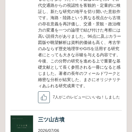
代交通路からの視認性を客観的・定量的に検
証し、新たな研究の地平を切り開いた意欲作
です。海路・陸路という異なる視点から古墳
の存在意義を再評価し、交通・景観・政治権
力の変遷を一つの論理で結び付けた考察には
高い説得力がありました。96点に及ぶカラー
図版や眺望解析は資料的価値も高く、考古学
のみならず歴史地理学やGISを活用する研究
者にとっても大きな示唆を与える内容です。
今後、この分野の研究を進める上で重要な基
礎文献として長く参照される一冊になると感
じました。著者の長年のフィールドワークと
緻密な分析が結実した、まさにオリジナリテ
ィあふれる研究成果です。
7人がこのレビューにいいね！しました
三ツ山古墳
2026/07/06