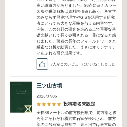
高い説得力がありました。96点に及ぶカラー
図版や眺望解析は資料的価値も高く、考古学
のみならず歴史地理学やGISを活用する研究
者にとっても大きな示唆を与える内容です。
今後、この分野の研究を進める上で重要な基
礎文献として長く参照される一冊になると感
じました。著者の長年のフィールドワークと
緻密な分析が結実した、まさにオリジナリテ
ィあふれる研究成果です。
7人がこのレビューにいいね！しました
三ツ山古墳
2026/07/06
投稿者名未設定
全長38メートルの前方後円墳で、前方部と後
円部にそれぞれ横穴式石室が検出され、前方
部の２号石室は無袖で、東三河では最古級の