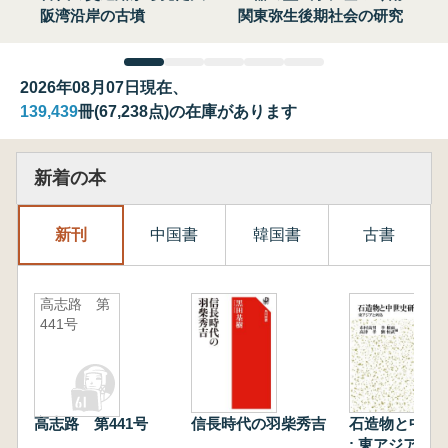
阪湾沿岸の古墳
関東弥生後期社会の研究
2026年08月07日現在、
139,439
冊(67,238点)の在庫があります
新着の本
新刊
中国書
韓国書
古書
高志路 第
441号
高志路 第441号
信長時代の羽柴秀吉
石造物と中世
: 東アジアと