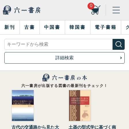
0
新刊
古書
中国書
韓国書
電子書籍
詳細検索
六一書房が出版する図書の最新刊をチェック！
古代の交通路から見た大
土器の型式学に基づく南