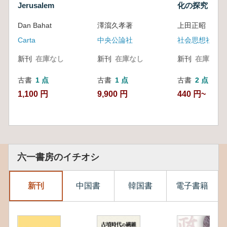
Jerusalem
化の探究
Dan Bahat
澤瀉久孝著
上田正昭 編
Carta
中央公論社
社会思想社
新刊
在庫なし
新刊
在庫なし
新刊
在庫なし
古書
1 点
古書
1 点
古書
2 点
1,100 円
9,900 円
440 円~
六一書房のイチオシ
新刊
中国書
韓国書
電子書籍