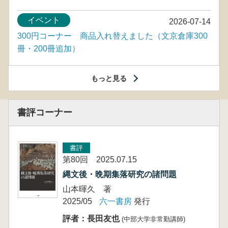
イベント
2026-07-14
300円コーナー 商品入れ替えました（文京倉庫300
冊・200冊追加）
もっと見る
書評コーナー
書評
第80回 2025.07.15
縄文後・晩期集落研究の諸問題
山本暉久 著
2025/05
六一書房
発行
評者：長田友也
(中部大学非常勤講師)