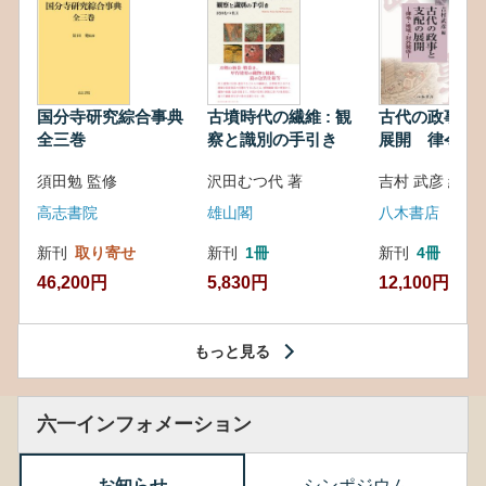
国分寺研究綜合事典
古墳時代の繊維 : 観
古代の政事と
全三巻
察と識別の手引き
展開 律令・
対外関係
須田勉 監修
沢田むつ代 著
吉村 武彦 編集
高志書院
雄山閣
八木書店
新刊
取り寄せ
新刊
1冊
新刊
4冊
46,200円
5,830円
12,100円
もっと見る
六一インフォメーション
お知らせ
シンポジウム