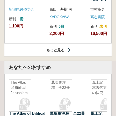
新潟県民俗学会
黒田 基樹 著
KADOKAWA
高志書院
新刊
1冊
1,100円
新刊
5冊
新刊
未刊
2,200円
16,500円
もっと見る
あなたへのおすすめ
The Atlas
萬葉集注
風土記 日
of Biblical
釋 全22冊
本古代文化
Jerusalem
の探究
The Atlas of Biblical
萬葉集注釋 全22冊
風土記 日本