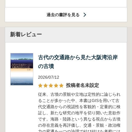
過去の書評を見る
新着レビュー
古代の交通路から見た大阪湾沿岸
の古墳
2026/07/12
投稿者名未設定
従来、古墳の景観や立地は定性的に論じられ
ることが多かった中、本書はGISを用いて古
代交通路からの視認性を客観的・定量的に検
証し、新たな研究の地平を切り開いた意欲作
です。海路・陸路という異なる視点から古墳
の存在意義を再評価し、交通・景観・政治権
力の変遷を一つの論理で結び付けた考察には