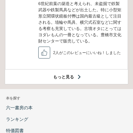
6世紀前葉の築造と考えられ、未盗掘で鉄製
武器や鉄製馬具などが出土した。特に小型矩
形立聞環状鏡板付轡は国内最古級として注目
される。埴輪や馬具、横穴式石室などに関す
る考察も充実している。古墳オタにとっては
ヨダレもんの一冊となっている。豊橋市文化
財センターで販売している。
2人がこのレビューにいいね！しました
もっと見る
本を探す
六一書房の本
ランキング
特価図書