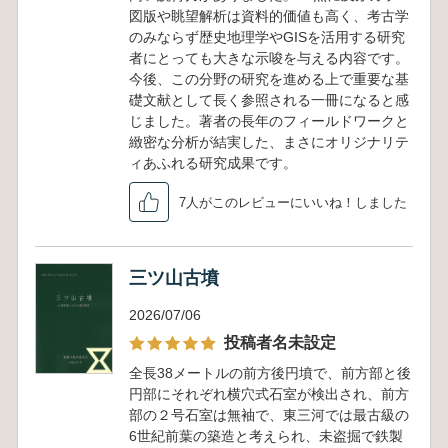
図版や眺望解析は資料的価値も高く、考古学
のみならず歴史地理学やGISを活用する研究
者にとっても大きな示唆を与える内容です。
今後、この分野の研究を進める上で重要な基
礎文献として長く参照される一冊になると感
じました。著者の長年のフィールドワークと
緻密な分析が結実した、まさにオリジナリテ
ィあふれる研究成果です。
7人がこのレビューにいいね！しました
三ツ山古墳
2026/07/06
投稿者名未設定
全長38メートルの前方後円墳で、前方部と後
円部にそれぞれ横穴式石室が検出され、前方
部の２号石室は無袖で、東三河では最古級の
6世紀前葉の築造と考えられ、未盗掘で鉄製