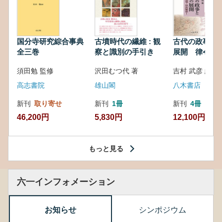
国分寺研究綜合事典
古墳時代の繊維 : 観
古代の政事と
全三巻
察と識別の手引き
展開 律令・
対外関係
須田勉 監修
沢田むつ代 著
吉村 武彦 編集
高志書院
雄山閣
八木書店
新刊
取り寄せ
新刊
1冊
新刊
4冊
46,200円
5,830円
12,100円
もっと見る
六一インフォメーション
お知らせ
シンポジウム