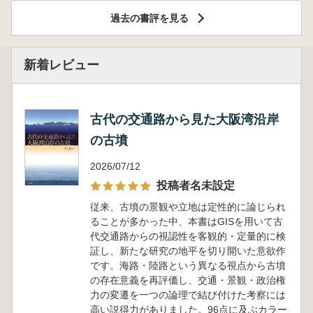
過去の書評を見る
新着レビュー
古代の交通路から見た大阪湾沿岸
の古墳
2026/07/12
投稿者名未設定
従来、古墳の景観や立地は定性的に論じられ
ることが多かった中、本書はGISを用いて古
代交通路からの視認性を客観的・定量的に検
証し、新たな研究の地平を切り開いた意欲作
です。海路・陸路という異なる視点から古墳
の存在意義を再評価し、交通・景観・政治権
力の変遷を一つの論理で結び付けた考察には
高い説得力がありました。96点に及ぶカラー