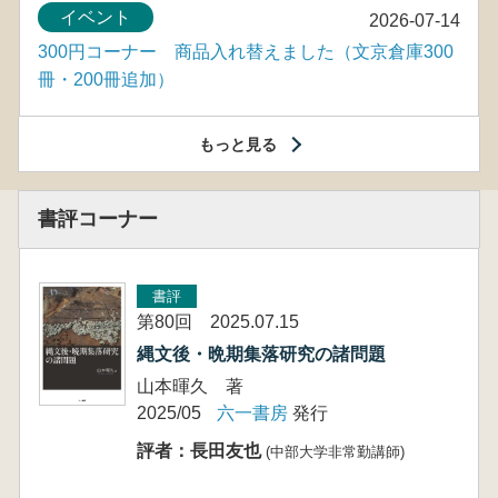
イベント
2026-07-14
300円コーナー 商品入れ替えました（文京倉庫300
冊・200冊追加）
もっと見る
書評コーナー
書評
第80回 2025.07.15
縄文後・晩期集落研究の諸問題
山本暉久 著
2025/05
六一書房
発行
評者：長田友也
(中部大学非常勤講師)