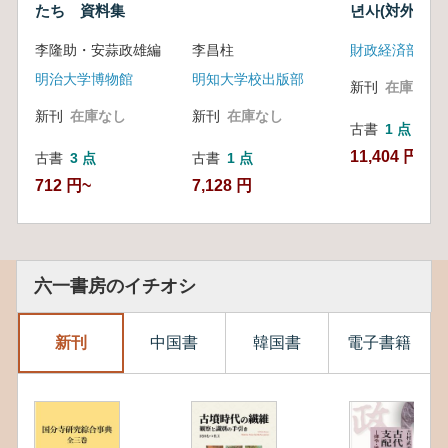
たち 資料集
년사(対外経済
金20年史) 1987
李隆助・安蒜政雄編
李昌柱
明治大学博物館
明知大学校出版部
新刊
在庫なし
新刊
在庫なし
新刊
在庫なし
古書
1 点
11,404 円
古書
3 点
古書
1 点
712 円~
7,128 円
六一書房のイチオシ
新刊
中国書
韓国書
電子書籍