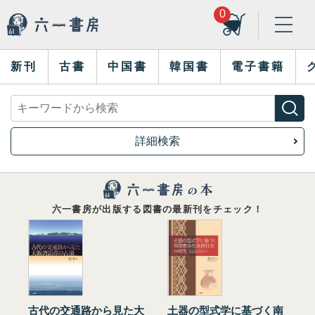
0
新刊
古書
中国書
韓国書
電子書籍
詳細検索
六一書房が出版する図書の最新刊をチェック！
古代の交通路から見た大
土器の型式学に基づく南