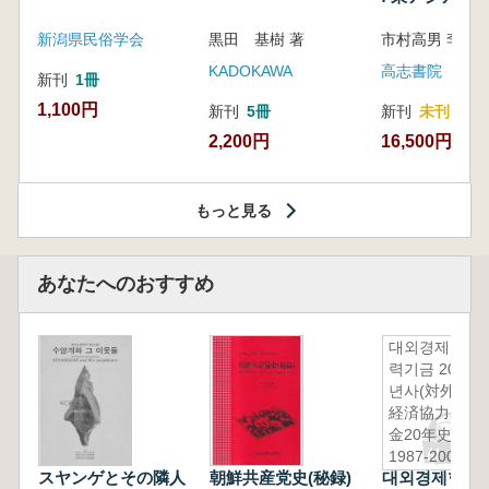
新潟県民俗学会
黒田 基樹 著
KADOKAWA
高志書院
新刊
1冊
1,100円
新刊
5冊
新刊
未刊
2,200円
16,500円
もっと見る
あなたへのおすすめ
대외경제협
력기금 20
년사(対外
経済協力基
金20年史)
1987-2007
スヤンゲとその隣人
朝鮮共産党史(秘録)
대외경제협력기