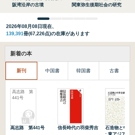
阪湾沿岸の古墳
関東弥生後期社会の研究
2026年08月08日現在、
139,391
冊(67,226点)の在庫があります
新着の本
新刊
中国書
韓国書
古書
高志路 第
441号
高志路 第441号
信長時代の羽柴秀吉
石造物と中世
: 東アジアと