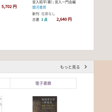
宮入昭平[著] ; 宮入一門会編
5,702 円
銀河書房
新刊
在庫なし
2,640 円
古書
1 点
もっと見る
電子書籍