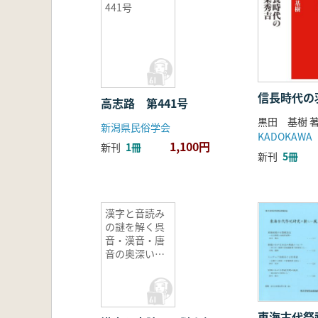
441号
信長時代の
高志路 第441号
黒田 基樹 
新潟県民俗学会
KADOKAWA
1,100円
新刊
1冊
新刊
5冊
漢字と音読み
の謎を解く呉
音・漢音・唐
音の奥深い世
界
東海古代祭