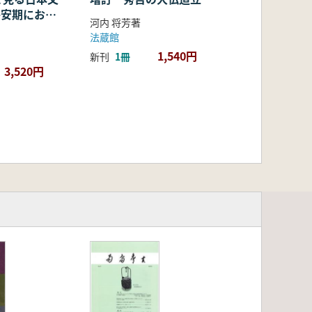
・平安期におけ
河内 将芳著
容・融合・展
法蔵館
1,540円
新刊
1冊
3,520円