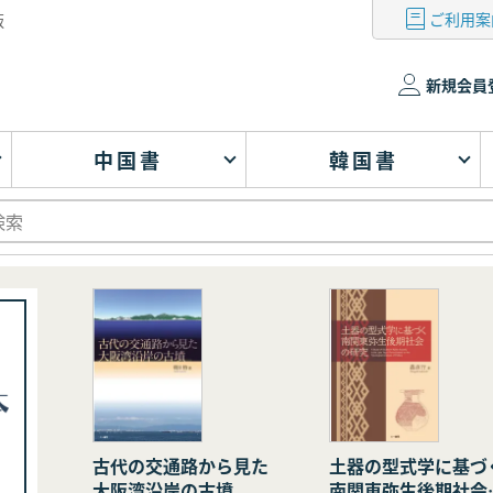
ご利用案
版
新規会員
中国書
韓国書
古代の交通路から見た
土器の型式学に基づ
大阪湾沿岸の古墳
南関東弥生後期社会