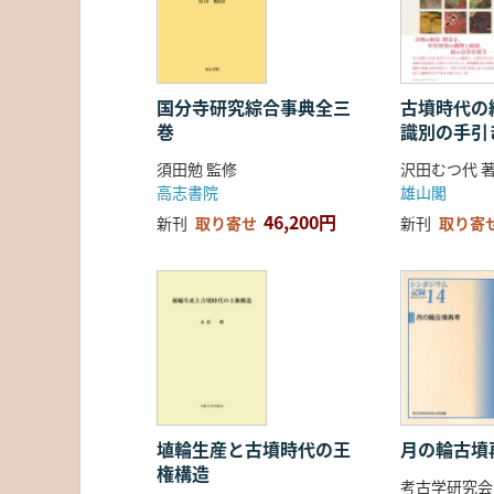
国分寺研究綜合事典全三
古墳時代の繊
巻
識別の手引
須田勉 監修
沢田むつ代 
高志書院
雄山閣
46,200円
新刊
取り寄せ
新刊
取り寄
埴輪生産と古墳時代の王
月の輪古墳
権構造
考古学研究会