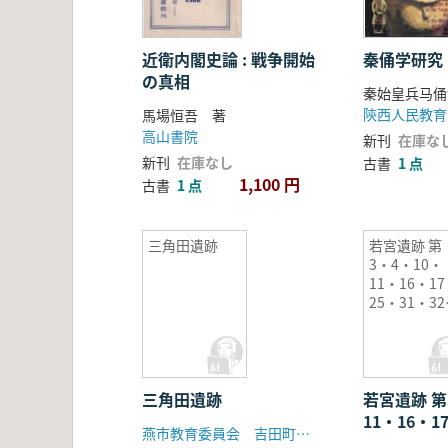
近衛内閣史論 : 戦争開始
秦俑学研究
の真相
秦始皇兵马俑
陝西人民教育
馬場恒吾 著
高山書院
新刊
在庫な
新刊
在庫なし
古書
1 点
1,100 円
古書
1 点
三角田遺跡
若宮遺跡 第
3・4・10・
11・16・1
25・31・3
33・34地点
三角田遺跡
若宮遺跡 第
11・16・1
燕市教育委員会 吉田町教育委員会
32・33・3