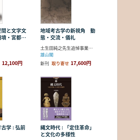
空間と文字文
地域考古学の新視角 動
円墳・宮都・
態・交流・儀礼
土生田純之先生追悼事業会 編
雄山閣
12,100円
17,600円
新刊
取り寄せ
古学 : 弘前
縄文時代 : 「定住革命」
と文化の多様性