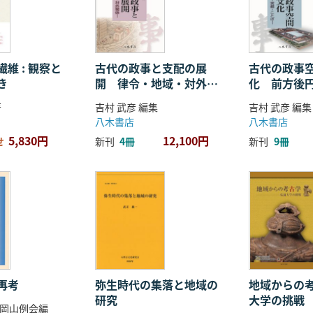
維 : 観察と
古代の政事と支配の展
古代の政事
き
開 律令・地域・対外関
化 前方後
係
ことば
著
吉村 武彦 編集
吉村 武彦 編集
八木書店
八木書店
5,830円
12,100円
せ
新刊
4冊
新刊
9冊
再考
弥生時代の集落と地域の
地域からの考
研究
大学の挑戦
岡山例会編