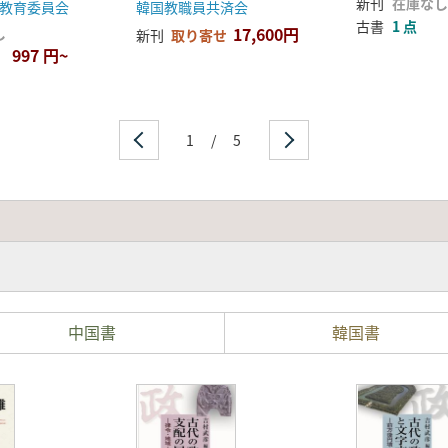
新刊
在庫なし
教育委員会
韓国教職員共済会
古書
1 点
17,600円
し
新刊
取り寄せ
997 円~
1
/
5
中国書
韓国書