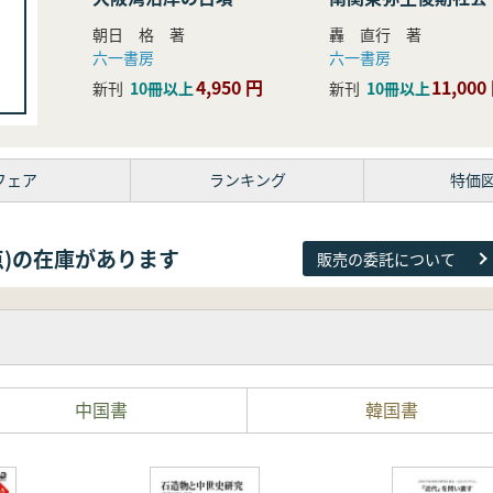
研究
朝日 格 著
轟 直行 著
六一書房
六一書房
4,950 円
11,000
新刊
10冊以上
新刊
10冊以上
フェア
ランキング
特価
09点)の在庫があります
販売の委託について
中国書
韓国書