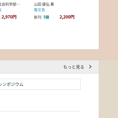
弘前大学人文社会科学部北日本考古学研究センター 編
山田 康弘 著
会
敬文舎
2,970円
2,200円
上
新刊
5冊
もっと見る
シンポジウム