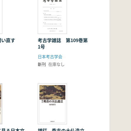
問い直す
考古学雑誌 第109巻第
1号
日本考古学会
新刊
在庫なし
て見る日本文
増訂 秀吉の大仏造立