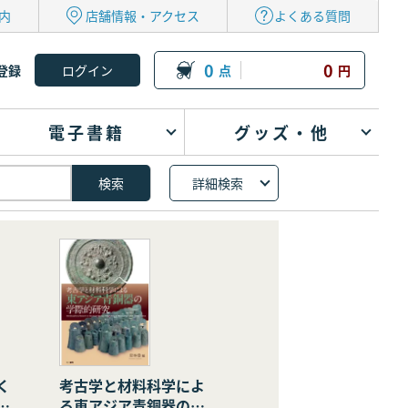
内
店舗情報・アクセス
よくある質問
0
0
登録
点
円
電子書籍
グッズ・他
詳細検索
く
考古学と材料科学によ
の
る東アジア青銅器の学