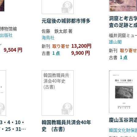
洞窟と考古学
元寇後の城郭都市博多
査の足跡と
博物馆编
佐藤 鉄太郎 著
出版社
海鳥社
雄山閣
し
13,200円
新刊
取り寄せ
9,504 円
新刊
取り寄せ
9,900 円
古書
1 点
古書
1 点
韓国教職員共
済会40年史
7・
(古書)
2・
慶山玉谷洞遺
3・4・10・
韓国教職員共済会40年
7・25・31・
史 (古書)
4地点