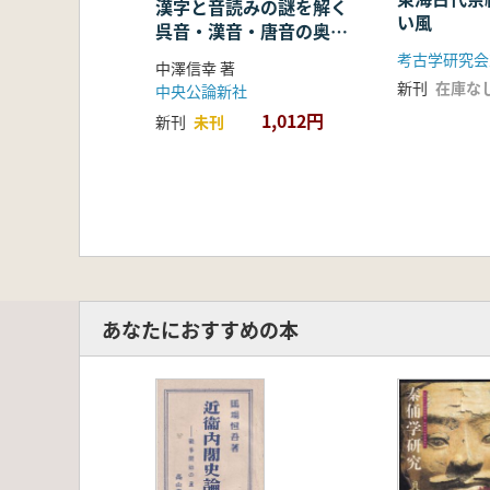
漢字と音読みの謎を解く
い風
呉音・漢音・唐音の奥深
い世界
考古学研究会
中澤信幸 著
新刊
在庫な
中央公論新社
1,012円
新刊
未刊
あなたにおすすめの本