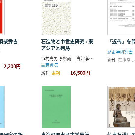
羽柴秀吉
石造物と中世史研究 : 東
「近代」を
アジアと列島
著
歴史学研究会
市村高男 李根雨 高津孝 劉恒武 編
新刊
在庫なし
高志書院
2,200円
16,500円
新刊
未刊
祀研究の新し
東海の歴史考古学最前
仏典を通し