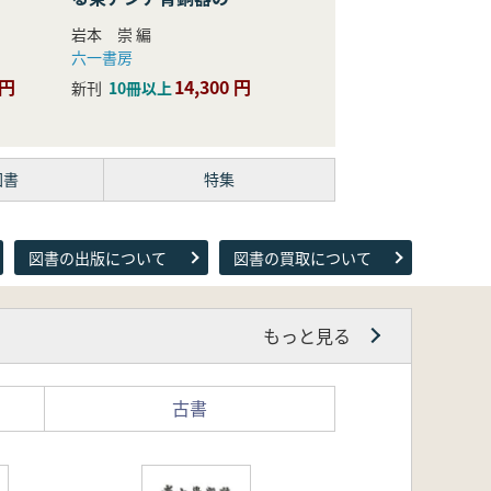
際的研究
岩本 崇 編
六一書房
 円
14,300 円
新刊
10冊以上
図書
特集
図書の出版について
図書の買取について
もっと見る
古書