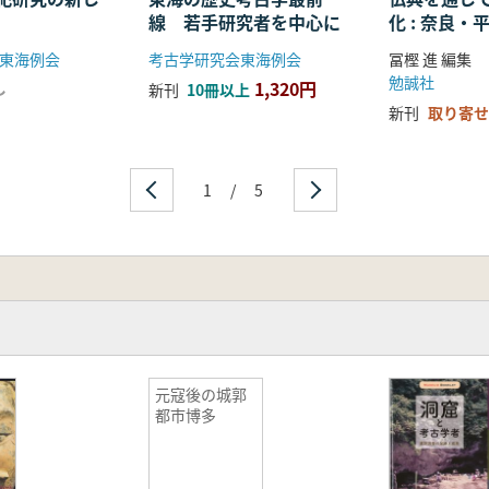
線 若手研究者を中心に
化 : 奈良
る仏教の受
東海例会
考古学研究会東海例会
冨樫 進 編集
開
勉誠社
1,320円
し
新刊
10冊以上
新刊
取り寄せ
1
/
5
元寇後の城郭
都市博多