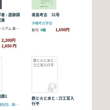
者 : 遺跡調
南島考古 31号
成果
沖縄考古学会
福井洞窟ミュージアム 倉敷考古館 編集
1,650円
新刊
4冊
2,200円
1,650 円
鉄と火と水と :
刀工宮入行平
蹟1
鉄と火と水と : 刀工宮入
行平
韓国文化財保護財団、韓国土地公社