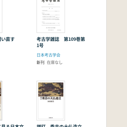
問い直す
考古学雑誌 第109巻第
1号
日本考古学会
新刊
在庫なし
て見る日本文
増訂 秀吉の大仏造立