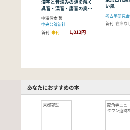
漢字と音読みの謎を解く
い風
呉音・漢音・唐音の奥深
い世界
考古学研究会
中澤信幸 著
新刊
在庫な
中央公論新社
1,012円
新刊
未刊
あなたにおすすめの本
京都郡誌
龍角寺ニュ
タウン遺跡