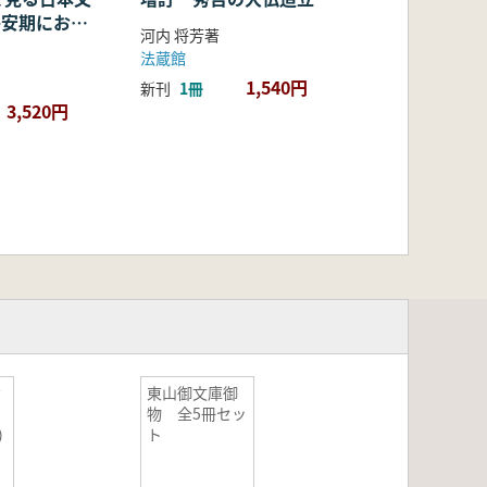
・平安期におけ
河内 将芳著
容・融合・展
法蔵館
1,540円
新刊
1冊
3,520円
資
東山御文庫御
物 全5冊セッ
)
ト