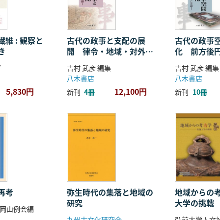
維 : 観察と
古代の政事と支配の展
古代の政事
き
開 律令・地域・対外関
化 前方後
係
ことば
著
吉村 武彦 編集
吉村 武彦 編集
八木書店
八木書店
5,830円
12,100円
新刊
4冊
新刊
10冊
再考
弥生時代の集落と地域の
地域からの考
研究
大学の挑戦
岡山例会編
九州古文化研究会