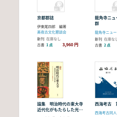
京都郡誌
龍角寺ニュ
群
伊東尾四郎 編著
美夜古文化懇談会
新刊
在庫なし
新刊
在庫な
3,960 円
古書
1 点
古書
2 点
論集 明治時代の東大寺
西海考古 
近代化がもたらした光と
西海考古同人
影