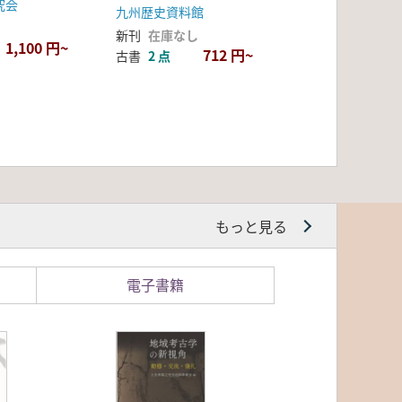
究会
九州歴史資料館
新刊
在庫なし
1,100 円~
712 円~
古書
2 点
もっと見る
電子書籍