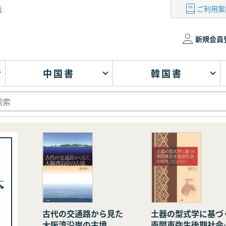
ご利用案
版
新規会員
中国書
韓国書
古代の交通路から見た
土器の型式学に基づ
大阪湾沿岸の古墳
南関東弥生後期社会