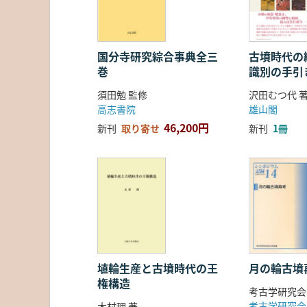
国分寺研究綜合事典全三
古墳時代の繊
巻
識別の手引
須田勉 監修
沢田むつ代 
高志書院
雄山閣
46,200円
新刊
取り寄せ
新刊
1冊
埴輪生産と古墳時代の王
月の輪古墳
権構造
考古学研究会
考古学研究会
木村理 著