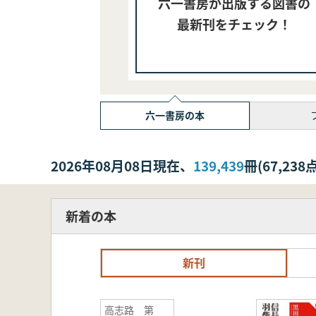
六一書房が出版する図書の
最新刊をチェック！
六一書房の本
2026年08月08日現在、
139,439
冊(67,2
新着の本
新刊
高志路 第