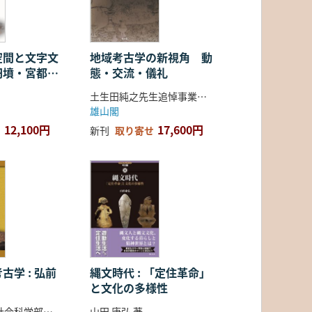
空間と文字文
地域考古学の新視角 動
円墳・宮都・
態・交流・儀礼
土生田純之先生追悼事業会 編
雄山閣
12,100円
17,600円
新刊
取り寄せ
古学 : 弘前
縄文時代 : 「定住革命」
と文化の多様性
弘前大学人文社会科学部北日本考古学研究センター 編
山田 康弘 著