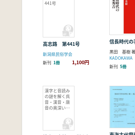
441号
信長時代の
高志路 第441号
黒田 基樹 
新潟県民俗学会
KADOKAWA
1,100円
新刊
1冊
新刊
5冊
漢字と音読み
の謎を解く呉
音・漢音・唐
音の奥深い世
界
東海古代祭