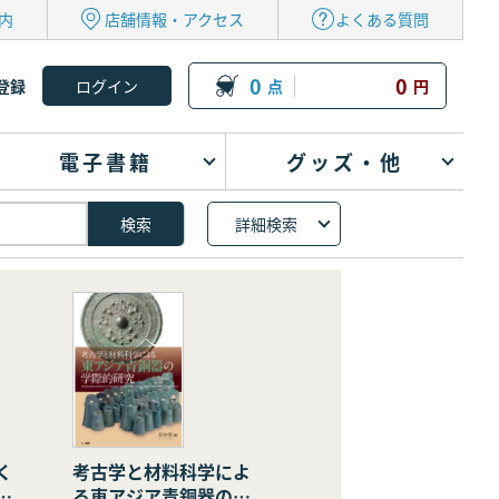
内
店舗情報・アクセス
よくある質問
0
0
登録
点
円
電子書籍
グッズ・他
詳細検索
く
考古学と材料科学によ
の
る東アジア青銅器の学