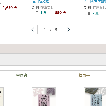
吉川弘文館
石川考古学研
し
1,650 円
新刊
在庫なし
新刊
在庫なし
550 円
古書
1 点
古書
2 点
1
/
5
中国書
韓国書