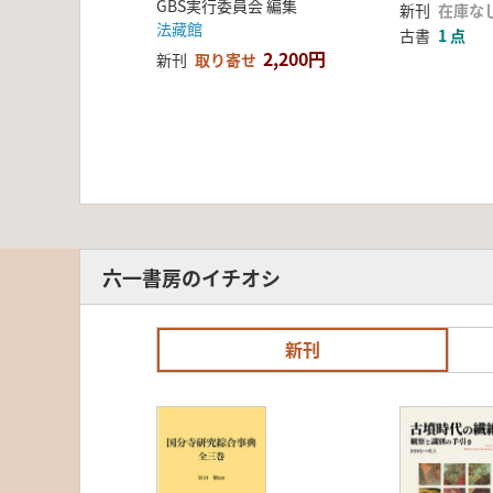
GBS実行委員会 編集
新刊
在庫な
法藏館
古書
1 点
2,200円
新刊
取り寄せ
六一書房のイチオシ
新刊