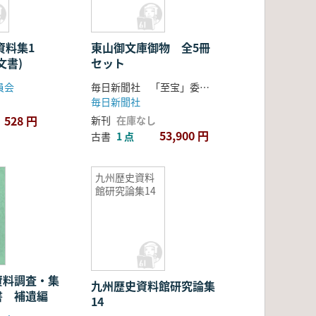
 資料集1
東山御文庫御物 全5冊
文書)
セット
員会
毎日新聞社 「至宝」委員会事務局編
毎日新聞社
528 円
新刊
在庫なし
53,900 円
古書
1 点
九州歴史資料
館研究論集14
資料調査・集
九州歴史資料館研究論集
書 補遺編
14