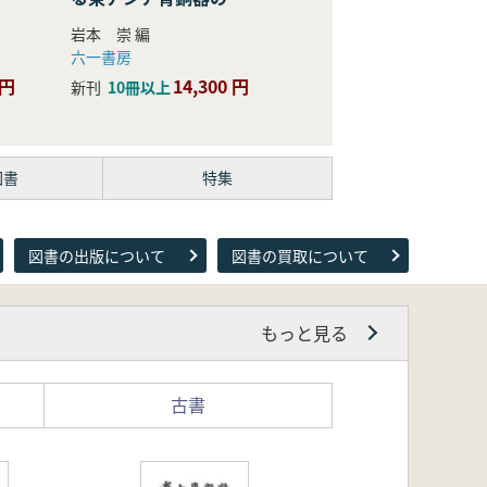
際的研究
岩本 崇 編
六一書房
 円
14,300 円
新刊
10冊以上
図書
特集
図書の出版について
図書の買取について
もっと見る
古書