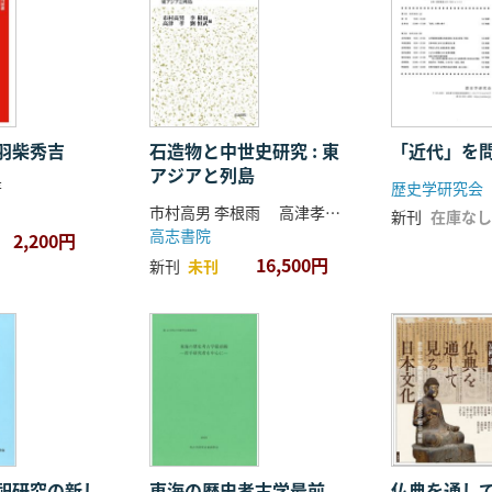
羽柴秀吉
石造物と中世史研究 : 東
「近代」を
アジアと列島
著
歴史学研究会
市村高男 李根雨 高津孝 劉恒武 編
新刊
在庫なし
高志書院
2,200円
16,500円
新刊
未刊
祀研究の新し
東海の歴史考古学最前
仏典を通し