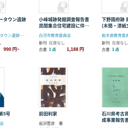
ータウン遺跡
小峰城跡発掘調査報告書
下野国府跡
民間集合住宅建設に伴う
(木簡・漆紙
調査
龍角寺ニュータウン遺跡調査会
白河市教育委員会
栃木県教育委
し
新刊
在庫なし
新刊
在庫なし
990 円~
1,188 円
古書
1 点
古書
1 点
第5号
前田利家
石川県考古
成事業報告
会
岩沢愿彦 著