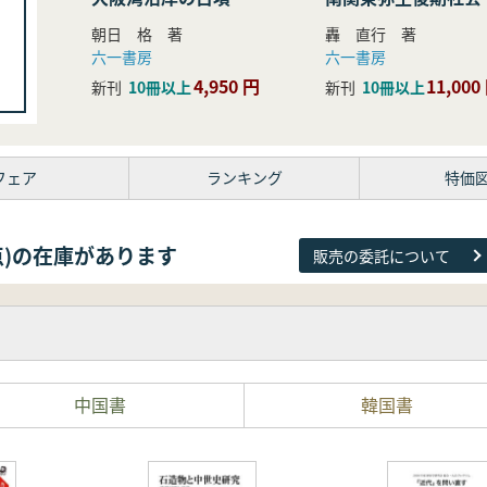
研究
朝日 格 著
轟 直行 著
六一書房
六一書房
4,950 円
11,000
新刊
10冊以上
新刊
10冊以上
フェア
ランキング
特価
38点)の在庫があります
販売の委託について
中国書
韓国書