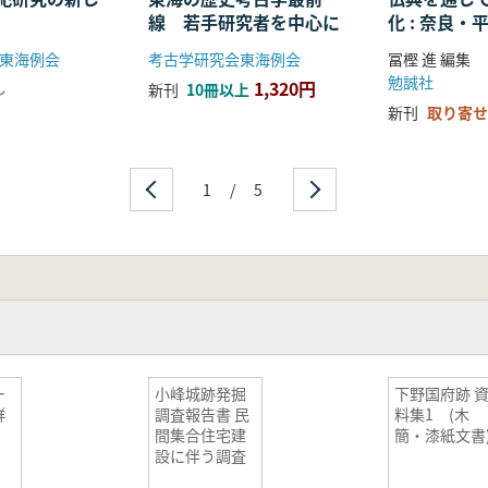
線 若手研究者を中心に
化 : 奈良
る仏教の受
東海例会
考古学研究会東海例会
冨樫 進 編集
開
勉誠社
1,320円
し
新刊
10冊以上
新刊
取り寄せ
1
/
5
ー
小峰城跡発掘
下野国府跡 
群
調査報告書 民
料集1 (木
間集合住宅建
簡・漆紙文書
設に伴う調査