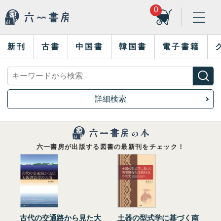
0
新刊
古書
中国書
韓国書
電子書籍
詳細検索
六一書房が出版する図書の最新刊をチェック！
古代の交通路から見た大
土器の型式学に基づく南