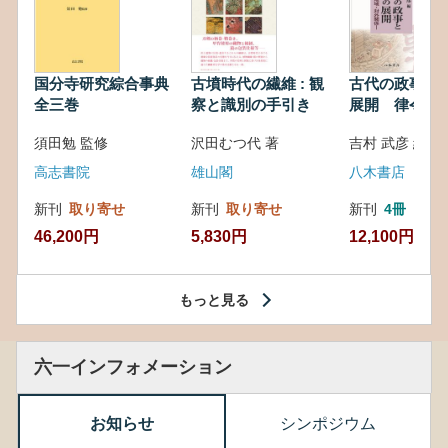
国分寺研究綜合事典
古墳時代の繊維 : 観
古代の政事と
全三巻
察と識別の手引き
展開 律令・
対外関係
須田勉 監修
沢田むつ代 著
吉村 武彦 編集
高志書院
雄山閣
八木書店
新刊
取り寄せ
新刊
取り寄せ
新刊
4冊
46,200円
5,830円
12,100円
もっと見る
六一インフォメーション
お知らせ
シンポジウム