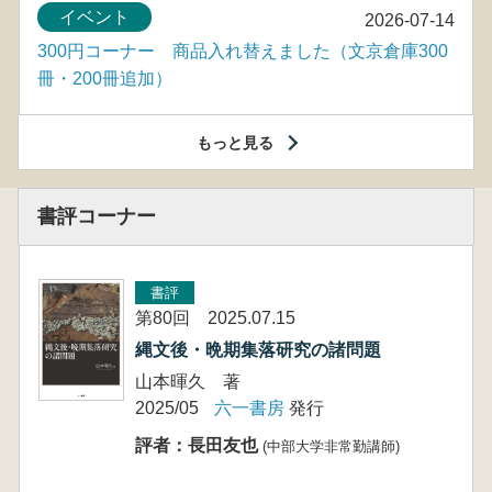
イベント
2026-07-14
300円コーナー 商品入れ替えました（文京倉庫300
冊・200冊追加）
もっと見る
書評コーナー
書評
第80回 2025.07.15
縄文後・晩期集落研究の諸問題
山本暉久 著
2025/05
六一書房
発行
評者：長田友也
(中部大学非常勤講師)