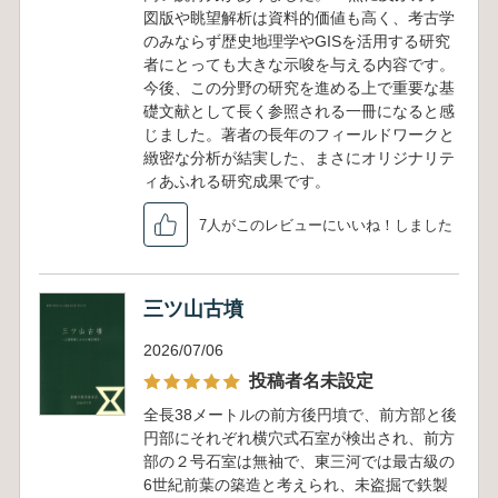
図版や眺望解析は資料的価値も高く、考古学
のみならず歴史地理学やGISを活用する研究
者にとっても大きな示唆を与える内容です。
今後、この分野の研究を進める上で重要な基
礎文献として長く参照される一冊になると感
じました。著者の長年のフィールドワークと
緻密な分析が結実した、まさにオリジナリテ
ィあふれる研究成果です。
7人がこのレビューにいいね！しました
三ツ山古墳
2026/07/06
投稿者名未設定
全長38メートルの前方後円墳で、前方部と後
円部にそれぞれ横穴式石室が検出され、前方
部の２号石室は無袖で、東三河では最古級の
6世紀前葉の築造と考えられ、未盗掘で鉄製