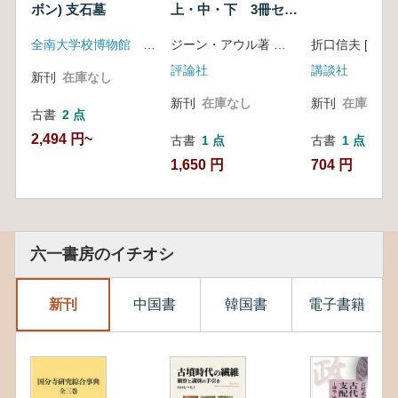
ボン) 支石墓
上・中・下 3冊セッ
ト
全南大学校博物館 麗川市
ジーン・アウル著 中村妙子訳
評論社
講談社
新刊
在庫なし
新刊
在庫なし
新刊
在庫なし
古書
2 点
2,494 円~
古書
1 点
古書
1 点
1,650 円
704 円
六一書房のイチオシ
新刊
中国書
韓国書
電子書籍