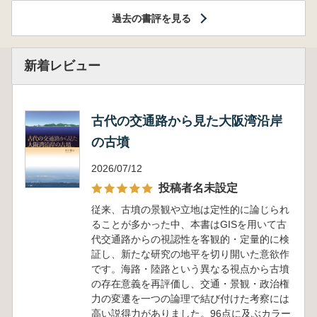
過去の書評を見る
新着レビュー
古代の交通路から見た大阪湾沿岸
の古墳
2026/07/12
投稿者名未設定
従来、古墳の景観や立地は定性的に論じられ
ることが多かった中、本書はGISを用いて古
代交通路からの視認性を客観的・定量的に検
証し、新たな研究の地平を切り開いた意欲作
です。海路・陸路という異なる視点から古墳
の存在意義を再評価し、交通・景観・政治権
力の変遷を一つの論理で結び付けた考察には
高い説得力がありました。96点に及ぶカラー