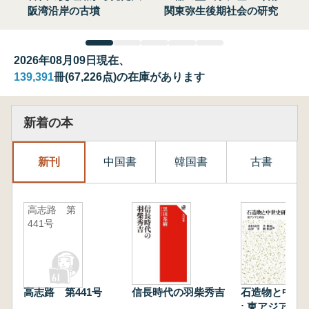
阪湾沿岸の古墳
関東弥生後期社会の研究
2026年08月09日現在、
139,391
冊(67,226点)の在庫があります
新着の本
新刊
中国書
韓国書
古書
高志路 第
441号
高志路 第441号
信長時代の羽柴秀吉
石造物と中世
: 東アジアと