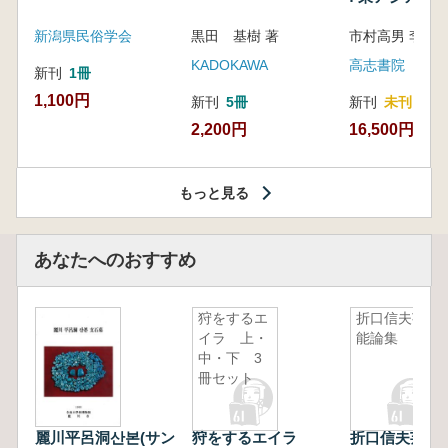
新潟県民俗学会
黒田 基樹 著
KADOKAWA
高志書院
新刊
1冊
1,100円
新刊
5冊
新刊
未刊
2,200円
16,500円
もっと見る
あなたへのおすすめ
狩をするエ
折口信夫芸
イラ 上・
能論集
中・下 3
冊セット
麗川平呂洞산본(サン
狩をするエイラ
折口信夫芸能