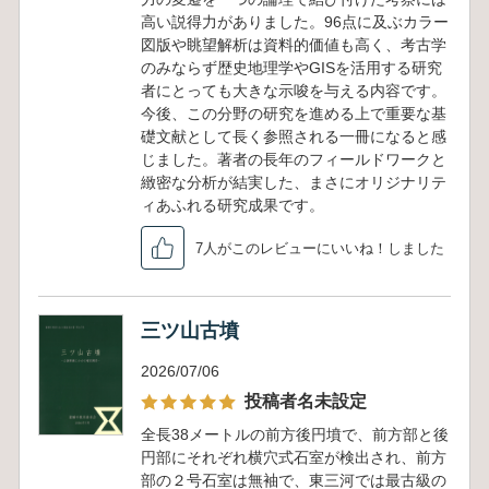
高い説得力がありました。96点に及ぶカラー
図版や眺望解析は資料的価値も高く、考古学
のみならず歴史地理学やGISを活用する研究
者にとっても大きな示唆を与える内容です。
今後、この分野の研究を進める上で重要な基
礎文献として長く参照される一冊になると感
じました。著者の長年のフィールドワークと
緻密な分析が結実した、まさにオリジナリテ
ィあふれる研究成果です。
7人がこのレビューにいいね！しました
三ツ山古墳
2026/07/06
投稿者名未設定
全長38メートルの前方後円墳で、前方部と後
円部にそれぞれ横穴式石室が検出され、前方
部の２号石室は無袖で、東三河では最古級の