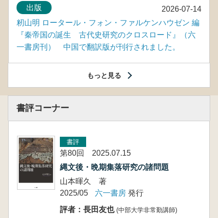
出版
2026-07-14
籾山明 ロータール・フォン・ファルケンハウゼン 編
『秦帝国の誕生 古代史研究のクロスロード』（六
一書房刊） 中国で翻訳版が刊行されました。
もっと見る
書評コーナー
書評
第80回 2025.07.15
縄文後・晩期集落研究の諸問題
山本暉久 著
2025/05
六一書房
発行
評者：長田友也
(中部大学非常勤講師)