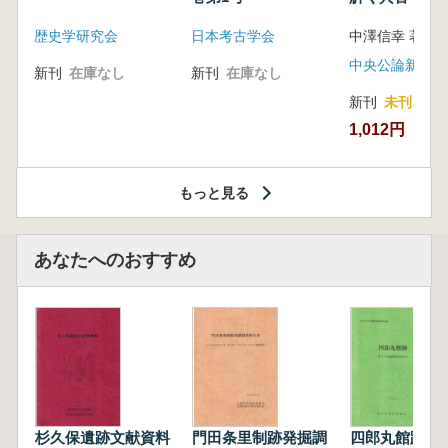
音の奥深い世
歴史学研究会
日本考古学会
中澤信幸 著
中央公論新社
新刊
在庫なし
新刊
在庫なし
新刊
未刊
1,012円
もっと見る
あなたへのおすすめ
杉久保遺跡文献資料
門田条里制跡発掘調
四郎丸館跡 