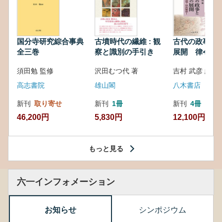
国分寺研究綜合事典
古墳時代の繊維 : 観
古代の政事と
全三巻
察と識別の手引き
展開 律令・
対外関係
須田勉 監修
沢田むつ代 著
吉村 武彦 編集
高志書院
雄山閣
八木書店
新刊
取り寄せ
新刊
1冊
新刊
4冊
46,200円
5,830円
12,100円
もっと見る
六一インフォメーション
お知らせ
シンポジウム