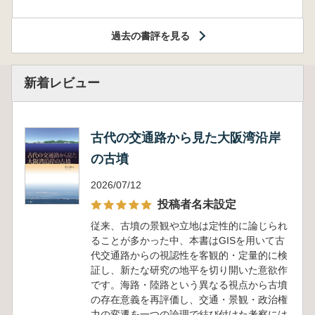
過去の書評を見る
新着レビュー
古代の交通路から見た大阪湾沿岸
の古墳
2026/07/12
投稿者名未設定
従来、古墳の景観や立地は定性的に論じられ
ることが多かった中、本書はGISを用いて古
代交通路からの視認性を客観的・定量的に検
証し、新たな研究の地平を切り開いた意欲作
です。海路・陸路という異なる視点から古墳
の存在意義を再評価し、交通・景観・政治権
力の変遷を一つの論理で結び付けた考察には