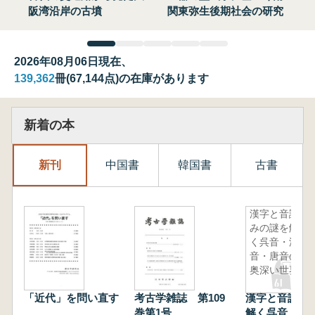
阪湾沿岸の古墳
関東弥生後期社会の研究
2026年08月06日現在、
139,362
冊(67,144点)の在庫があります
新着の本
新刊
中国書
韓国書
古書
漢字と音読
みの謎を解
く呉音・漢
音・唐音の
奥深い世界
「近代」を問い直す
考古学雑誌 第109
漢字と音読み
巻第1号
解く呉音・漢