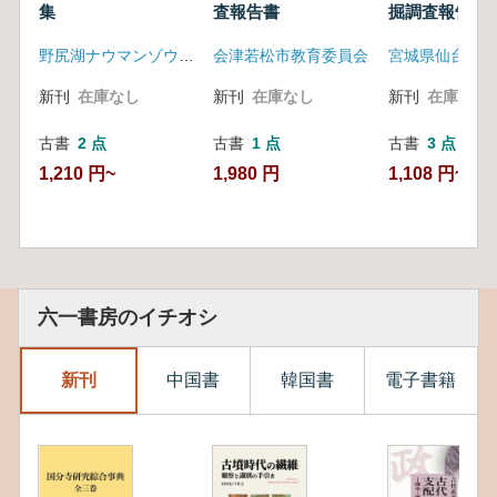
集
査報告書
掘調査報告書
野尻湖ナウマンゾウ博物館・長野県旧石器文化研究交流会
会津若松市教育委員会
新刊
在庫なし
新刊
在庫なし
新刊
在庫なし
古書
2 点
古書
1 点
古書
3 点
1,210 円~
1,980 円
1,108 円~
六一書房のイチオシ
新刊
中国書
韓国書
電子書籍