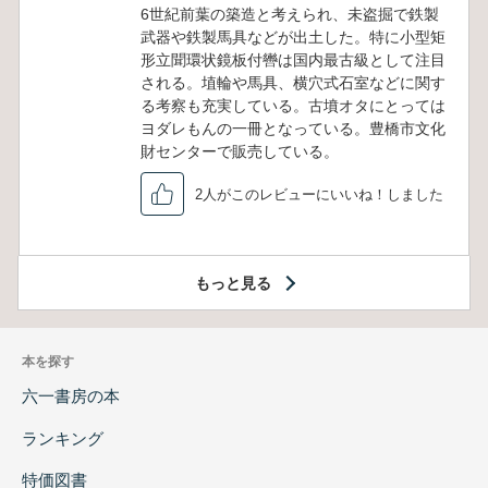
6世紀前葉の築造と考えられ、未盗掘で鉄製
武器や鉄製馬具などが出土した。特に小型矩
形立聞環状鏡板付轡は国内最古級として注目
される。埴輪や馬具、横穴式石室などに関す
る考察も充実している。古墳オタにとっては
ヨダレもんの一冊となっている。豊橋市文化
財センターで販売している。
2人がこのレビューにいいね！しました
もっと見る
本を探す
六一書房の本
ランキング
特価図書