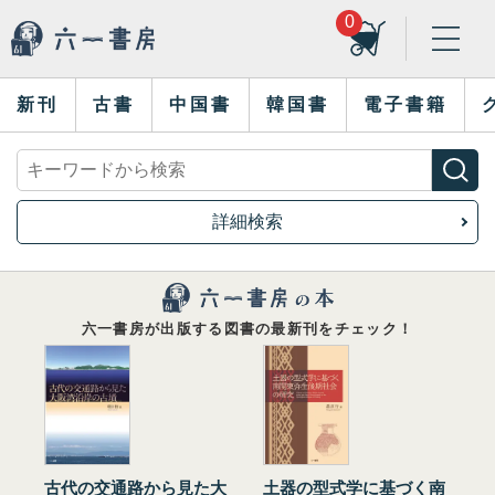
0
新刊
古書
中国書
韓国書
電子書籍
詳細検索
六一書房が出版する図書の最新刊をチェック！
古代の交通路から見た大
土器の型式学に基づく南