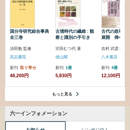
国分寺研究綜合事典
古墳時代の繊維 : 観
古代の政事と
全三巻
察と識別の手引き
展開 律令・
対外関係
須田勉 監修
沢田むつ代 著
吉村 武彦 編集
高志書院
雄山閣
八木書店
新刊
取り寄せ
新刊
1冊
新刊
4冊
46,200円
5,830円
12,100円
もっと見る
六一インフォメーション
お知らせ
シンポジウム