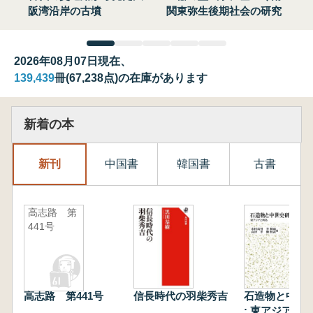
阪湾沿岸の古墳
関東弥生後期社会の研究
2026年08月07日現在、
139,439
冊(67,238点)の在庫があります
新着の本
新刊
中国書
韓国書
古書
高志路 第
441号
高志路 第441号
信長時代の羽柴秀吉
石造物と中世
: 東アジアと