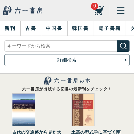
0
新刊
古書
中国書
韓国書
電子書籍
詳細検索
六一書房が出版する図書の最新刊をチェック！
古代の交通路から見た大
土器の型式学に基づく南