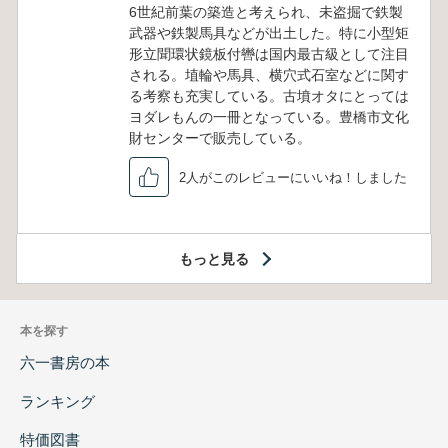
6世紀前葉の築造と考えられ、未盗掘で鉄製
武器や鉄製馬具などが出土した。特に小型矩
形立聞環状鏡板付轡は国内最古級として注目
される。埴輪や馬具、横穴式石室などに関す
る考察も充実している。古墳オタにとっては
ヨダレもんの一冊となっている。豊橋市文化
財センターで販売している。
2人がこのレビューにいいね！しました
もっと見る
本を探す
六一書房の本
ランキング
特価図書