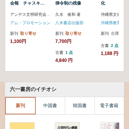
会報 チャスキ
律令制の残像
化
Chaski No.38
アンデス文明研究会 編
久水 俊和 著
アム・プロモーション
八木書店出版部
沖縄県教育委員
新刊
取り寄せ
新刊
取り寄せ
新刊
在庫なし
1,100円
7,700円
古書
2 点
古書
1 点
1,188 円~
4,840 円
六一書房のイチオシ
新刊
中国書
韓国書
電子書籍