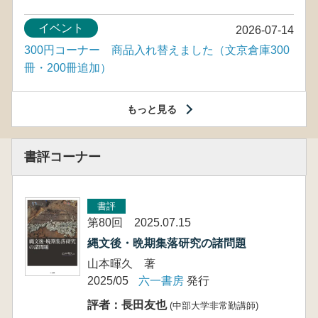
イベント
2026-07-14
300円コーナー 商品入れ替えました（文京倉庫300
冊・200冊追加）
もっと見る
書評コーナー
書評
第80回 2025.07.15
縄文後・晩期集落研究の諸問題
山本暉久 著
2025/05
六一書房
発行
評者：長田友也
(中部大学非常勤講師)