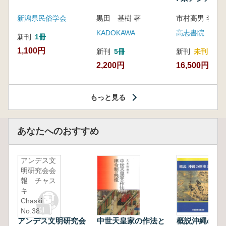
新潟県民俗学会
黒田 基樹 著
KADOKAWA
高志書院
新刊
1冊
1,100円
新刊
5冊
新刊
未刊
2,200円
16,500円
もっと見る
あなたへのおすすめ
アンデス文
明研究会会
報 チャス
キ
Chaski
No.38
アンデス文明研究会
中世天皇家の作法と
概説沖縄の歴