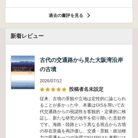
過去の書評を見る
新着レビュー
古代の交通路から見た大阪湾沿岸
の古墳
2026/07/12
投稿者名未設定
従来、古墳の景観や立地は定性的に論じられ
ることが多かった中、本書はGISを用いて古
代交通路からの視認性を客観的・定量的に検
証し、新たな研究の地平を切り開いた意欲作
です。海路・陸路という異なる視点から古墳
の存在意義を再評価し、交通・景観・政治権
力の変遷を一つの論理で結び付けた考察には