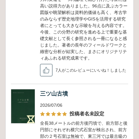
高い説得力がありました。96点に及ぶカラー
図版や眺望解析は資料的価値も高く、考古学
のみならず歴史地理学やGISを活用する研究
者にとっても大きな示唆を与える内容です。
今後、この分野の研究を進める上で重要な基
礎文献として長く参照される一冊になると感
じました。著者の長年のフィールドワークと
緻密な分析が結実した、まさにオリジナリテ
ィあふれる研究成果です。
7人がこのレビューにいいね！しました
三ツ山古墳
2026/07/06
投稿者名未設定
全長38メートルの前方後円墳で、前方部と後
円部にそれぞれ横穴式石室が検出され、前方
部の２号石室は無袖で、東三河では最古級の