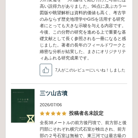
高い説得力がありました。96点に及ぶカラー
図版や眺望解析は資料的価値も高く、考古学
のみならず歴史地理学やGISを活用する研究
者にとっても大きな示唆を与える内容です。
今後、この分野の研究を進める上で重要な基
礎文献として長く参照される一冊になると感
じました。著者の長年のフィールドワークと
緻密な分析が結実した、まさにオリジナリテ
ィあふれる研究成果です。
7人がこのレビューにいいね！しました
三ツ山古墳
2026/07/06
投稿者名未設定
全長38メートルの前方後円墳で、前方部と後
円部にそれぞれ横穴式石室が検出され、前方
部の２号石室は無袖で、東三河では最古級の