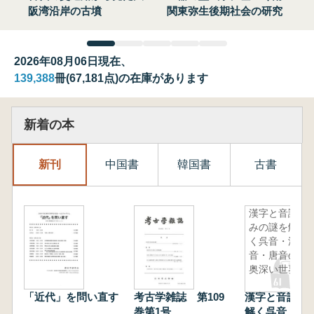
阪湾沿岸の古墳
関東弥生後期社会の研究
2026年08月06日現在、
139,388
冊(67,181点)の在庫があります
新着の本
新刊
中国書
韓国書
古書
漢字と音読
みの謎を解
く呉音・漢
音・唐音の
奥深い世界
「近代」を問い直す
考古学雑誌 第109
漢字と音読み
巻第1号
解く呉音・漢