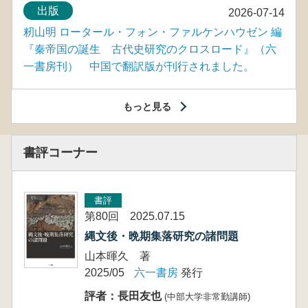
出版
2026-07-14
籾山明 ロータール・フォン・ファルケンハウゼン 編
『秦帝国の誕生 古代史研究のクロスロード』（六
一書房刊） 中国で翻訳版が刊行されました。
もっと見る
書評コーナー
書評
第80回 2025.07.15
縄文後・晩期集落研究の諸問題
山本暉久 著
2025/05
六一書房
発行
評者：長田友也
(中部大学非常勤講師)