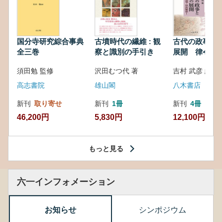
国分寺研究綜合事典
古墳時代の繊維 : 観
古代の政事と
全三巻
察と識別の手引き
展開 律令・
対外関係
須田勉 監修
沢田むつ代 著
吉村 武彦 編集
高志書院
雄山閣
八木書店
新刊
取り寄せ
新刊
1冊
新刊
4冊
46,200円
5,830円
12,100円
もっと見る
六一インフォメーション
お知らせ
シンポジウム