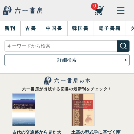
0
新刊
古書
中国書
韓国書
電子書籍
詳細検索
六一書房が出版する図書の最新刊をチェック！
古代の交通路から見た大
土器の型式学に基づく南