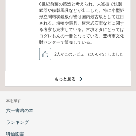
6世紀前葉の築造と考えられ、未盗掘で鉄製
武器や鉄製馬具などが出土した。特に小型矩
形立聞環状鏡板付轡は国内最古級として注目
される。埴輪や馬具、横穴式石室などに関す
る考察も充実している。古墳オタにとっては
ヨダレもんの一冊となっている。豊橋市文化
財センターで販売している。
2人がこのレビューにいいね！しました
もっと見る
本を探す
六一書房の本
ランキング
特価図書