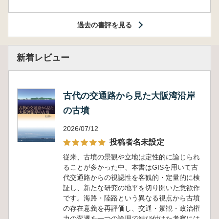
過去の書評を見る
新着レビュー
古代の交通路から見た大阪湾沿岸
の古墳
2026/07/12
投稿者名未設定
従来、古墳の景観や立地は定性的に論じられ
ることが多かった中、本書はGISを用いて古
代交通路からの視認性を客観的・定量的に検
証し、新たな研究の地平を切り開いた意欲作
です。海路・陸路という異なる視点から古墳
の存在意義を再評価し、交通・景観・政治権
力の変遷を一つの論理で結び付けた考察には