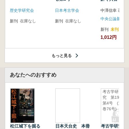
音の奥深い世
歴史学研究会
日本考古学会
中澤信幸 著
中央公論新社
新刊
在庫なし
新刊
在庫なし
新刊
未刊
1,012円
もっと見る
あなたへのおすすめ
考古学研
究 第19巻
第4号 (通
巻76号)
松江城下を掘る
日本天台史 本冊
考古学研究 第