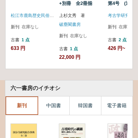
+別冊 全2冊揃
第4号 (通巻7
松江市鹿島歴史民俗資料館
上杉文秀 著
考古学研究会
破塵閣書房
新刊
在庫なし
新刊
在庫なし
新刊
在庫なし
古書
1 点
古書
2 点
633 円
426 円~
古書
1 点
22,000 円
六一書房のイチオシ
新刊
中国書
韓国書
電子書籍