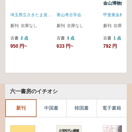
金山博物館 : 
録 第2版
埼玉県立さきたま資料館
青山考古学会
新刊
在庫なし
新刊
在庫なし
新刊
在庫なし
古書
2 点
古書
3 点
古書
1 点
950 円~
633 円~
792 円
六一書房のイチオシ
新刊
中国書
韓国書
電子書籍