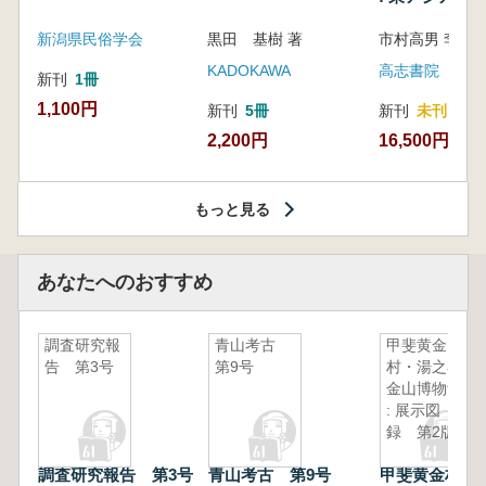
新潟県民俗学会
黒田 基樹 著
KADOKAWA
高志書院
新刊
1冊
1,100円
新刊
5冊
新刊
未刊
2,200円
16,500円
もっと見る
あなたへのおすすめ
調査研究報
青山考古
甲斐黄金
告 第3号
第9号
村・湯之奥
金山博物館
: 展示図
録 第2版
調査研究報告 第3号
青山考古 第9号
甲斐黄金村・