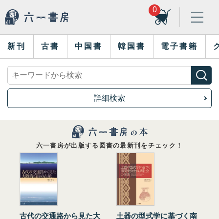
0
新刊
古書
中国書
韓国書
電子書籍
詳細検索
六一書房が出版する図書の最新刊をチェック！
古代の交通路から見た大
土器の型式学に基づく南