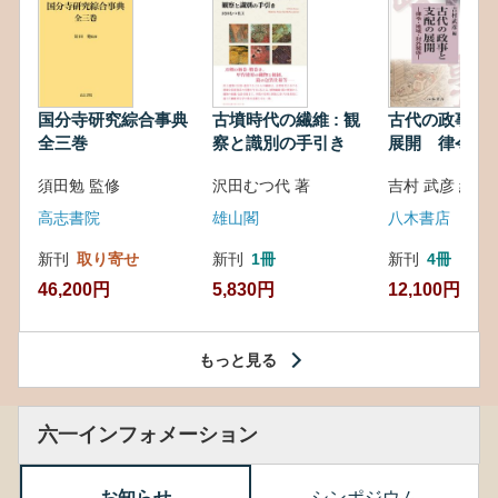
国分寺研究綜合事典
古墳時代の繊維 : 観
古代の政事と
全三巻
察と識別の手引き
展開 律令・
対外関係
須田勉 監修
沢田むつ代 著
吉村 武彦 編集
高志書院
雄山閣
八木書店
新刊
取り寄せ
新刊
1冊
新刊
4冊
46,200円
5,830円
12,100円
もっと見る
六一インフォメーション
お知らせ
シンポジウム