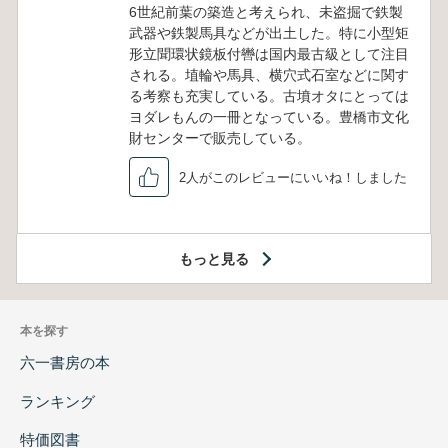
6世紀前葉の築造と考えられ、未盗掘で鉄製
武器や鉄製馬具などが出土した。特に小型矩
形立聞環状鏡板付轡は国内最古級として注目
される。埴輪や馬具、横穴式石室などに関す
る考察も充実している。古墳オタにとっては
ヨダレもんの一冊となっている。豊橋市文化
財センターで販売している。
2人がこのレビューにいいね！しました
もっと見る
本を探す
六一書房の本
ランキング
特価図書