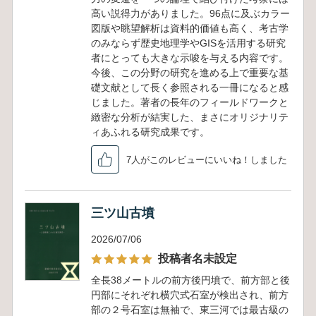
高い説得力がありました。96点に及ぶカラー
図版や眺望解析は資料的価値も高く、考古学
のみならず歴史地理学やGISを活用する研究
者にとっても大きな示唆を与える内容です。
今後、この分野の研究を進める上で重要な基
礎文献として長く参照される一冊になると感
じました。著者の長年のフィールドワークと
緻密な分析が結実した、まさにオリジナリテ
ィあふれる研究成果です。
7人がこのレビューにいいね！しました
三ツ山古墳
2026/07/06
投稿者名未設定
全長38メートルの前方後円墳で、前方部と後
円部にそれぞれ横穴式石室が検出され、前方
部の２号石室は無袖で、東三河では最古級の