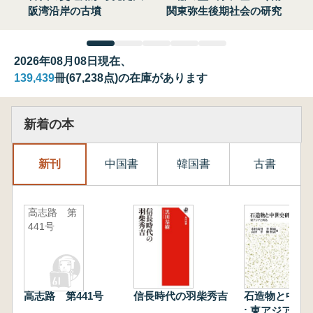
阪湾沿岸の古墳
関東弥生後期社会の研究
2026年08月08日現在、
139,439
冊(67,238点)の在庫があります
新着の本
新刊
中国書
韓国書
古書
高志路 第
441号
高志路 第441号
信長時代の羽柴秀吉
石造物と中世
: 東アジアと