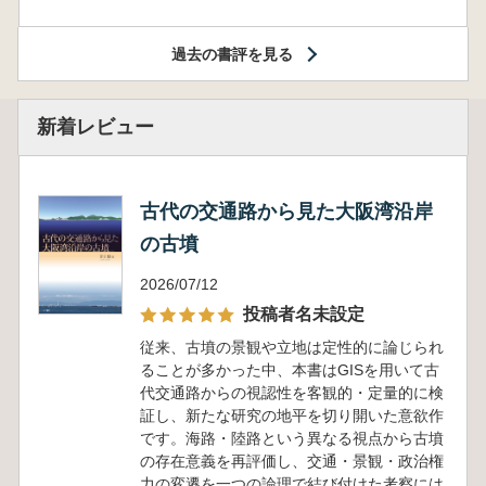
過去の書評を見る
新着レビュー
古代の交通路から見た大阪湾沿岸
の古墳
2026/07/12
投稿者名未設定
従来、古墳の景観や立地は定性的に論じられ
ることが多かった中、本書はGISを用いて古
代交通路からの視認性を客観的・定量的に検
証し、新たな研究の地平を切り開いた意欲作
です。海路・陸路という異なる視点から古墳
の存在意義を再評価し、交通・景観・政治権
力の変遷を一つの論理で結び付けた考察には