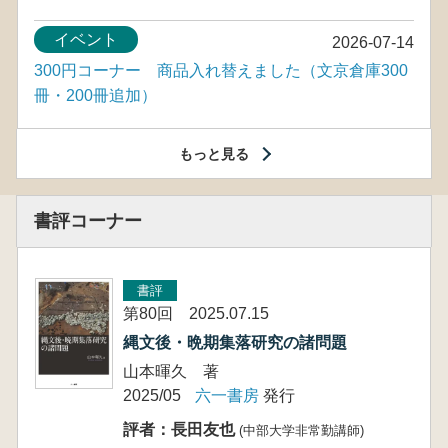
イベント
2026-07-14
300円コーナー 商品入れ替えました（文京倉庫300
冊・200冊追加）
もっと見る
書評コーナー
書評
第80回 2025.07.15
縄文後・晩期集落研究の諸問題
山本暉久 著
2025/05
六一書房
発行
評者：長田友也
(中部大学非常勤講師)