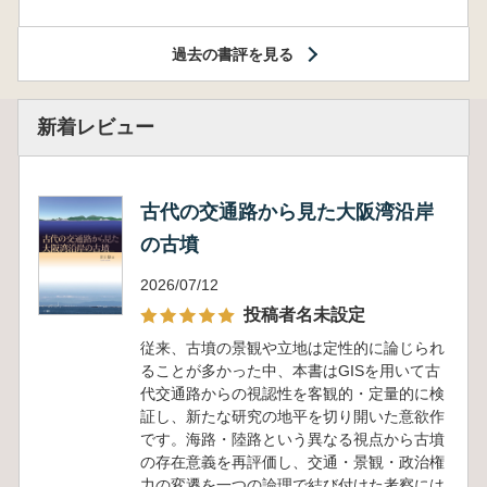
過去の書評を見る
新着レビュー
古代の交通路から見た大阪湾沿岸
の古墳
2026/07/12
投稿者名未設定
従来、古墳の景観や立地は定性的に論じられ
ることが多かった中、本書はGISを用いて古
代交通路からの視認性を客観的・定量的に検
証し、新たな研究の地平を切り開いた意欲作
です。海路・陸路という異なる視点から古墳
の存在意義を再評価し、交通・景観・政治権
力の変遷を一つの論理で結び付けた考察には