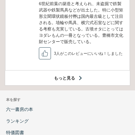
6世紀前葉の築造と考えられ、未盗掘で鉄製
武器や鉄製馬具などが出土した。特に小型矩
形立聞環状鏡板付轡は国内最古級として注目
される。埴輪や馬具、横穴式石室などに関す
る考察も充実している。古墳オタにとっては
ヨダレもんの一冊となっている。豊橋市文化
財センターで販売している。
3人がこのレビューにいいね！しました
もっと見る
本を探す
六一書房の本
ランキング
特価図書