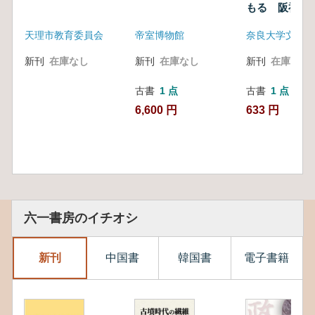
もる 阪神・
震災による考
天理市教育委員会
帝室博物館
の被災と防御
新刊
在庫なし
新刊
在庫なし
新刊
在庫なし
古書
1 点
古書
1 点
6,600 円
633 円
六一書房のイチオシ
新刊
中国書
韓国書
電子書籍