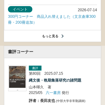
イベント
2026-07-14
300円コーナー 商品入れ替えました（文京倉庫300
冊・200冊追加）
もっと見る
書評コーナー
書評
第80回 2025.07.15
縄文後・晩期集落研究の諸問題
山本暉久 著
2025/05
六一書房
発行
評者：長田友也
(中部大学非常勤講師)