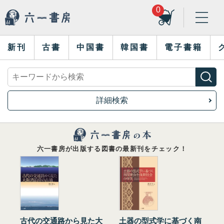
0
新刊
古書
中国書
韓国書
電子書籍
詳細検索
六一書房が出版する図書の最新刊をチェック！
古代の交通路から見た大
土器の型式学に基づく南