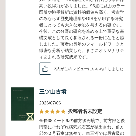
高い説得力がありました。96点に及ぶカラー
図版や眺望解析は資料的価値も高く、考古学
のみならず歴史地理学やGISを活用する研究
者にとっても大きな示唆を与える内容です。
今後、この分野の研究を進める上で重要な基
礎文献として長く参照される一冊になると感
じました。著者の長年のフィールドワークと
緻密な分析が結実した、まさにオリジナリテ
ィあふれる研究成果です。
8人がこのレビューにいいね！しました
三ツ山古墳
2026/07/06
投稿者名未設定
全長38メートルの前方後円墳で、前方部と後
円部にそれぞれ横穴式石室が検出され、前方
部の２号石室は無袖で、東三河では最古級の