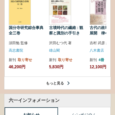
国分寺研究綜合事典
古墳時代の繊維 : 観
古代の政事と
全三巻
察と識別の手引き
展開 律令・
対外関係
須田勉 監修
沢田むつ代 著
吉村 武彦 編集
高志書院
雄山閣
八木書店
新刊
取り寄せ
新刊
取り寄せ
新刊
4冊
46,200円
5,830円
12,100円
もっと見る
六一インフォメーション
お知らせ
シンポジウム