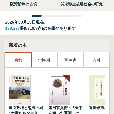
阪湾沿岸の古墳
関東弥生後期社会の研究
2026年08月10日現在、
139,337
冊(67,209点)の在庫があります
新着の本
新刊
中国書
韓国書
古書
豊臣政権と熊野の城
黒田官兵衛 : 「天下
近世米市場の
: 土豪たちが生き抜
を狙った軍師」の実