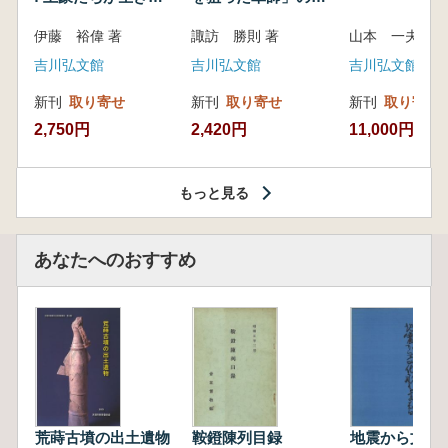
いた紀州制圧戦
像
伊藤 裕偉 著
諏訪 勝則 著
山本 一夫 
吉川弘文館
吉川弘文館
吉川弘文館
新刊
取り寄せ
新刊
取り寄せ
新刊
取り寄せ
2,750円
2,420円
11,000円
もっと見る
あなたへのおすすめ
荒蒔古墳の出土遺物
鞍鐙陳列目録
地震から文化