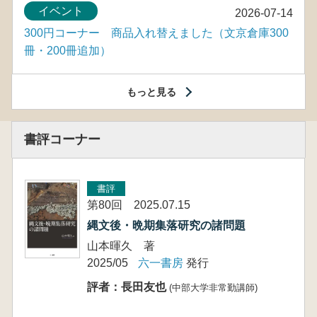
イベント
2026-07-14
300円コーナー 商品入れ替えました（文京倉庫300
冊・200冊追加）
もっと見る
書評コーナー
書評
第80回 2025.07.15
縄文後・晩期集落研究の諸問題
山本暉久 著
2025/05
六一書房
発行
評者：長田友也
(中部大学非常勤講師)