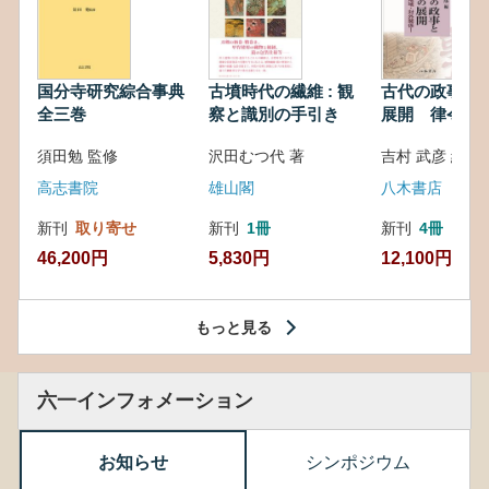
国分寺研究綜合事典
古墳時代の繊維 : 観
古代の政事と
全三巻
察と識別の手引き
展開 律令・
対外関係
須田勉 監修
沢田むつ代 著
吉村 武彦 編集
高志書院
雄山閣
八木書店
新刊
取り寄せ
新刊
1冊
新刊
4冊
46,200円
5,830円
12,100円
もっと見る
六一インフォメーション
お知らせ
シンポジウム