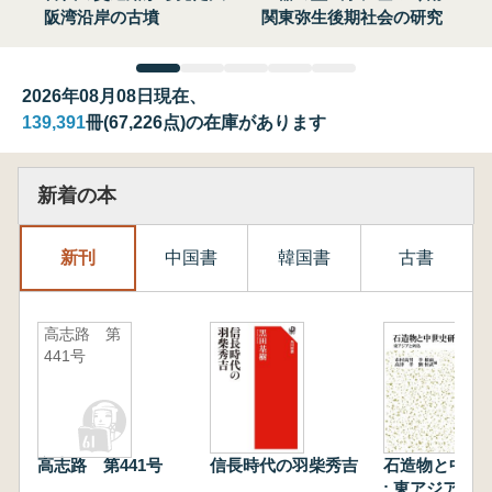
阪湾沿岸の古墳
関東弥生後期社会の研究
2026年08月08日現在、
139,391
冊(67,226点)の在庫があります
新着の本
新刊
中国書
韓国書
古書
高志路 第
441号
高志路 第441号
信長時代の羽柴秀吉
石造物と中世
: 東アジアと