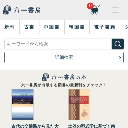
0
新刊
古書
中国書
韓国書
電子書籍
詳細検索
六一書房が出版する図書の最新刊をチェック！
古代の交通路から見た大
土器の型式学に基づく南