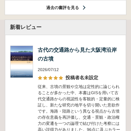
過去の書評を見る
新着レビュー
古代の交通路から見た大阪湾沿岸
の古墳
2026/07/12
投稿者名未設定
従来、古墳の景観や立地は定性的に論じられ
ることが多かった中、本書はGISを用いて古
代交通路からの視認性を客観的・定量的に検
証し、新たな研究の地平を切り開いた意欲作
です。海路・陸路という異なる視点から古墳
の存在意義を再評価し、交通・景観・政治権
力の変遷を一つの論理で結び付けた考察には
高い説得力がありました。96点に及ぶカラー