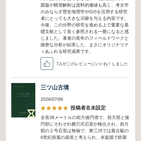
図版や眺望解析は資料的価値も高く、考古学
のみならず歴史地理学やGISを活用する研究
者にとっても大きな示唆を与える内容です。
今後、この分野の研究を進める上で重要な基
礎文献として長く参照される一冊になると感
じました。著者の長年のフィールドワークと
緻密な分析が結実した、まさにオリジナリテ
ィあふれる研究成果です。
7人がこのレビューにいいね！しました
三ツ山古墳
2026/07/06
投稿者名未設定
全長38メートルの前方後円墳で、前方部と後
円部にそれぞれ横穴式石室が検出され、前方
部の２号石室は無袖で、東三河では最古級の
6世紀前葉の築造と考えられ、未盗掘で鉄製