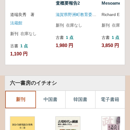
査概要報告2
Mesoamerica:
3地域におけ
る変化の比較)
Comparison o
道端良秀 著
滋賀県野洲町教育委員会
Change in Th
Regions(古
法蔵館
新刊
在庫なし
新刊
在庫なし
メリカ: 3地
る変化の比較)
新刊
在庫なし
古書
1 点
古書
1 点
1,980 円
3,850 円
古書
1 点
1,100 円
六一書房のイチオシ
新刊
中国書
韓国書
電子書籍