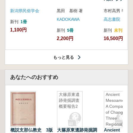
新潟県民俗学会
黒田 基樹 著
KADOKAWA
高志書院
新刊
1冊
1,100円
新刊
5冊
新刊
未刊
2,200円
16,500円
もっと見る
あなたへのおすすめ
大篠原東遺
Ancient
跡発掘調査
Mesoamerica:
概要報告2
A Comparison
of Change in
Three
Regions(古代
概説支那仏教史 3版
大篠原東遺跡発掘調
Ancient
メソアメリカ: