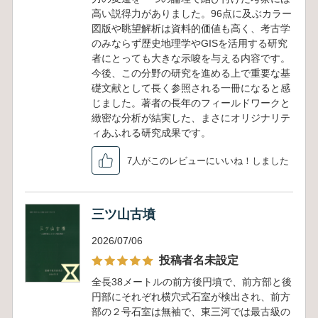
高い説得力がありました。96点に及ぶカラー
図版や眺望解析は資料的価値も高く、考古学
のみならず歴史地理学やGISを活用する研究
者にとっても大きな示唆を与える内容です。
今後、この分野の研究を進める上で重要な基
礎文献として長く参照される一冊になると感
じました。著者の長年のフィールドワークと
緻密な分析が結実した、まさにオリジナリテ
ィあふれる研究成果です。
7人がこのレビューにいいね！しました
三ツ山古墳
2026/07/06
投稿者名未設定
全長38メートルの前方後円墳で、前方部と後
円部にそれぞれ横穴式石室が検出され、前方
部の２号石室は無袖で、東三河では最古級の