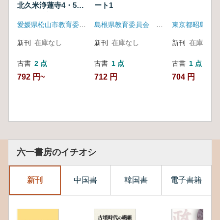
北久米浄蓮寺4・5・
ート1
6次・筋違J・K
愛媛県松山市教育委員会
島根県教育委員会 大田市教育委員会 他
新刊
在庫なし
新刊
在庫なし
新刊
在庫なし
古書
2 点
古書
1 点
古書
1 点
792 円~
712 円
704 円
六一書房のイチオシ
新刊
中国書
韓国書
電子書籍