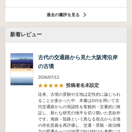
過去の書評を見る
新着レビュー
古代の交通路から見た大阪湾沿岸
の古墳
2026/07/12
投稿者名未設定
従来、古墳の景観や立地は定性的に論じられ
ることが多かった中、本書はGISを用いて古
代交通路からの視認性を客観的・定量的に検
証し、新たな研究の地平を切り開いた意欲作
です。海路・陸路という異なる視点から古墳
の存在意義を再評価し、交通・景観・政治権
力の変遷を一つの論理で結び付けた考察には