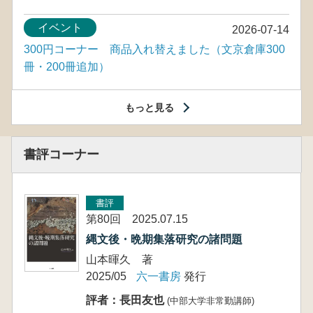
イベント
2026-07-14
300円コーナー 商品入れ替えました（文京倉庫300
冊・200冊追加）
もっと見る
書評コーナー
書評
第80回 2025.07.15
縄文後・晩期集落研究の諸問題
山本暉久 著
2025/05
六一書房
発行
評者：長田友也
(中部大学非常勤講師)