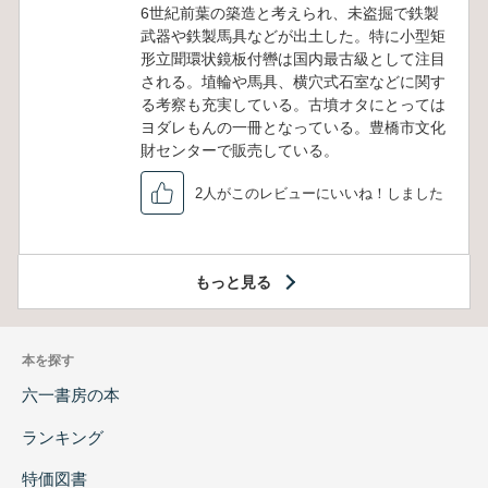
6世紀前葉の築造と考えられ、未盗掘で鉄製
武器や鉄製馬具などが出土した。特に小型矩
形立聞環状鏡板付轡は国内最古級として注目
される。埴輪や馬具、横穴式石室などに関す
る考察も充実している。古墳オタにとっては
ヨダレもんの一冊となっている。豊橋市文化
財センターで販売している。
2人がこのレビューにいいね！しました
もっと見る
本を探す
六一書房の本
ランキング
特価図書