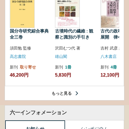
国分寺研究綜合事典
古墳時代の繊維 : 観
古代の政事と
全三巻
察と識別の手引き
展開 律令・
対外関係
須田勉 監修
沢田むつ代 著
吉村 武彦 編集
高志書院
雄山閣
八木書店
新刊
取り寄せ
新刊
1冊
新刊
4冊
46,200円
5,830円
12,100円
もっと見る
六一インフォメーション
お知らせ
シンポジウム