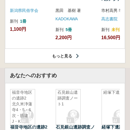
新潟県民俗学会
黒田 基樹 著
KADOKAWA
高志書院
新刊
1冊
1,100円
新刊
5冊
新刊
未刊
2,200円
16,500円
もっと見る
あなたへのおすすめ
福音寺地区
石見銀山遺
経塚下遺跡
の遺跡2
跡調査ノー
北久米浄蓮
ト1
寺4・5・6
次・筋違
J・K
福音寺地区の遺跡2
石見銀山遺跡調査ノ
経塚下遺跡