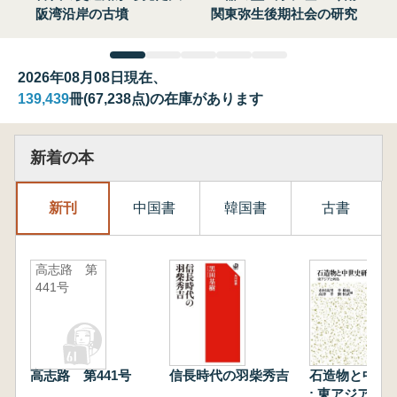
阪湾沿岸の古墳
関東弥生後期社会の研究
2026年08月08日現在、
139,439
冊(67,238点)の在庫があります
新着の本
新刊
中国書
韓国書
古書
高志路 第
441号
高志路 第441号
信長時代の羽柴秀吉
石造物と中世
: 東アジアと