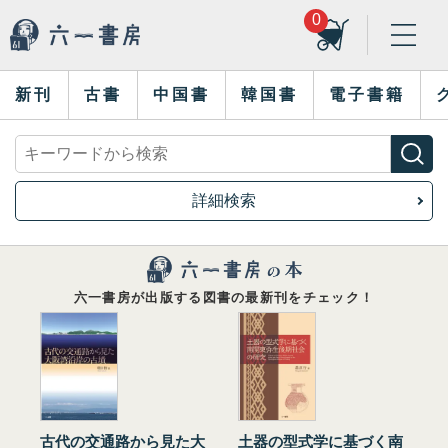
0
新刊
古書
中国書
韓国書
電子書籍
詳細検索
六一書房が出版する図書の最新刊をチェック！
古代の交通路から見た大
土器の型式学に基づく南