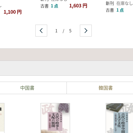
新刊
在庫なし
1,603 円
し
古書
1 点
古書
1 点
1,100 円
1
/
5
中国書
韓国書