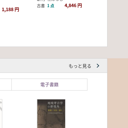
4,846 円
古書
1 点
1,188 円
もっと見る
電子書籍