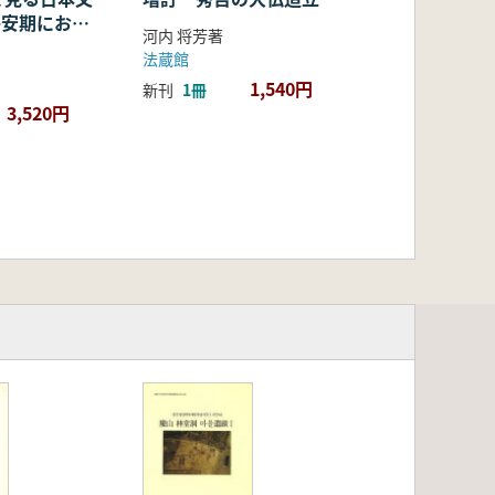
・平安期におけ
河内 将芳著
容・融合・展
法蔵館
1,540円
新刊
1冊
3,520円