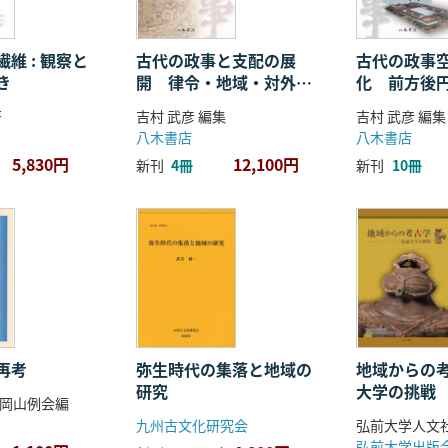
維 : 観察と
古代の政事と支配の展
古代の政事
き
開 律令・地域・対外関
化 前方後
係
ことば
著
吉村 武彦 編集
吉村 武彦 編集
八木書店
八木書店
5,830円
12,100円
新刊
4冊
新刊
10冊
再考
弥生時代の集落と地域の
地域からの考
研究
大学の挑戦
岡山例会編
九州古文化研究会
弘前大学出版