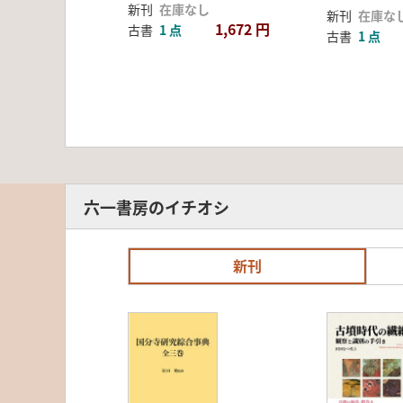
新刊
在庫なし
新刊
在庫な
1,672 円
古書
1 点
古書
1 点
六一書房のイチオシ
新刊