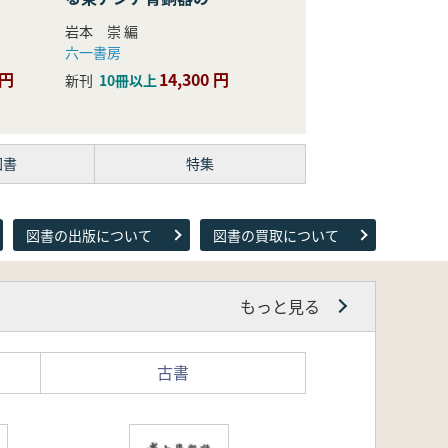
際的研究
岩本 崇 編
六一書房
 円
14,300 円
新刊
10冊以上
図書
特集
図書の出版について
図書の買取について
もっと見る
古書