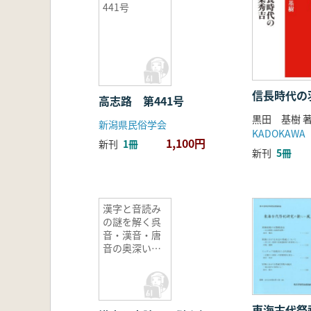
441号
信長時代の
高志路 第441号
黒田 基樹 
新潟県民俗学会
KADOKAWA
1,100円
新刊
1冊
新刊
5冊
漢字と音読み
の謎を解く呉
音・漢音・唐
音の奥深い世
界
東海古代祭