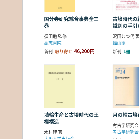
国分寺研究綜合事典全三
古墳時代の繊
巻
識別の手引
須田勉 監修
沢田むつ代 
高志書院
雄山閣
46,200円
新刊
取り寄せ
新刊
1冊
埴輪生産と古墳時代の王
月の輪古墳
権構造
考古学研究会
考古学研究会
木村理 著
大阪大学出版会