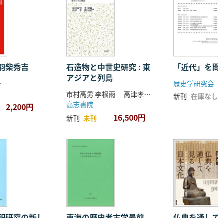
羽柴秀吉
石造物と中世史研究 : 東
「近代」を
アジアと列島
著
歴史学研究会
市村高男 李根雨 高津孝 劉恒武 編
新刊
在庫なし
高志書院
2,200円
16,500円
新刊
未刊
祀研究の新し
東海の歴史考古学最前
仏典を通し