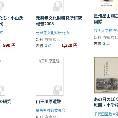
星州星山洞
ち : 小山氏
元興寺文化財研究所研究
図録
代
報告2008
啓明大学校博
館
元興寺文化財研究所
新刊
在庫なし
し
新刊
在庫なし
古書
2 点
990 円
1,320 円
古書
1 点
の
山王川原遺跡
あの日のぼ
の研究
山王川原遺跡
稚園・小学
福島県教育委員会
資料報告書
新刊
在庫なし