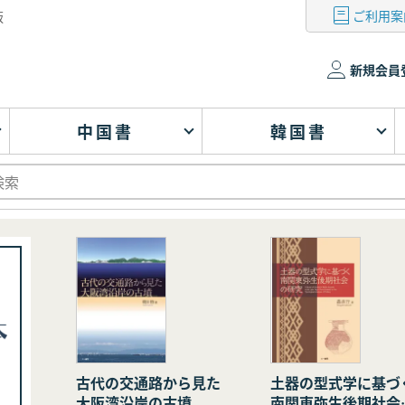
ご利用案
版
新規会員
中国書
韓国書
古代の交通路から見た
土器の型式学に基づ
大阪湾沿岸の古墳
南関東弥生後期社会