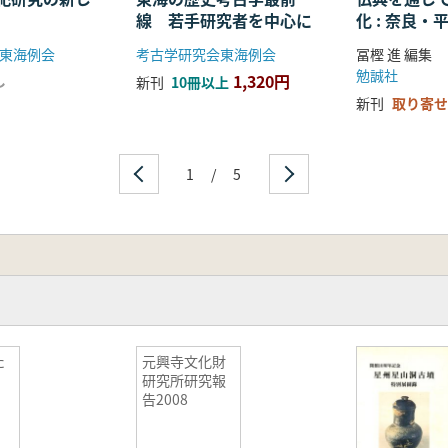
線 若手研究者を中心に
化 : 奈良
る仏教の受
東海例会
考古学研究会東海例会
冨樫 進 編集
開
勉誠社
1,320円
し
新刊
10冊以上
新刊
取り寄せ
1
/
5
た
元興寺文化財
の
研究所研究報
告2008