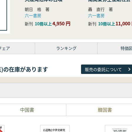
研究
朝日 格 著
轟 直行 著
六一書房
六一書房
4,950 円
11,000
新刊
10冊以上
新刊
10冊以上
フェア
ランキング
特価
26点)の在庫があります
販売の委託について
中国書
韓国書