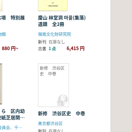
古墳 特別展
慶山 林堂洞 마을(集落)
遺蹟 全2冊
物館
嶺南文化財研究院
新刊
在庫なし
880 円~
6,415 円
古書
1 点
新修 渋谷区
史 中巻
くら 区内幼
新修 渋谷区史 中巻
校紙芝居関係
東京都渋谷区
千代田区教育委員会、千代田区立日比谷図書館文化館
新刊
在庫なし