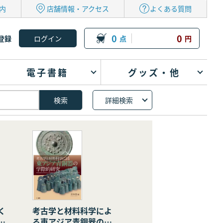
内
店舗情報・アクセス
よくある質問
0
0
登録
点
円
電子書籍
グッズ・他
詳細検索
く
考古学と材料科学によ
の
る東アジア青銅器の学