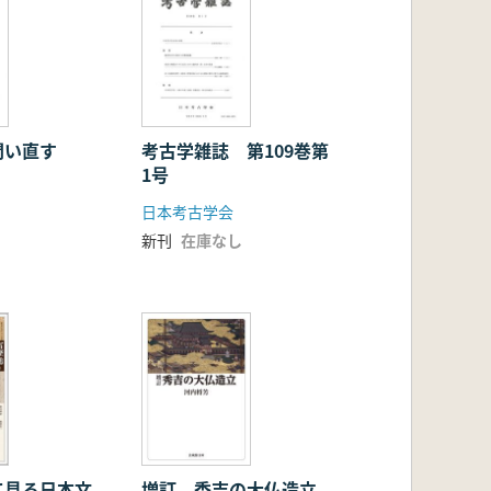
問い直す
考古学雑誌 第109巻第
1号
日本考古学会
新刊
在庫なし
て見る日本文
増訂 秀吉の大仏造立