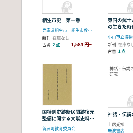
相生市史 第一巻
東国の武士た
の生きた時
兵庫県相生市 相生市教育委員会
小山市立博物
新刊
在庫なし
1,584 円~
新刊
在庫な
古書
2 点
古書
1 点
神話・伝説
研究
国特別史跡新居関跡復元
神話・伝説
整備に関する文献史料集
土居光知
: 大御門復元に伴う史跡
新居町教育委員会
岩波書店
調査委託事業