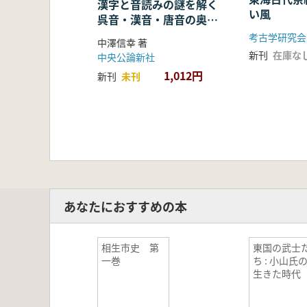
漢字と音読みの謎を解く
い風
呉音・漢音・唐音の奥深
い世界
考古学研究会
中澤信幸 著
新刊
在庫な
中央公論新社
1,012円
新刊
未刊
あなたにおすすめの本
相生市史 第
東国の武士
一巻
ち : 小山氏
生きた時代