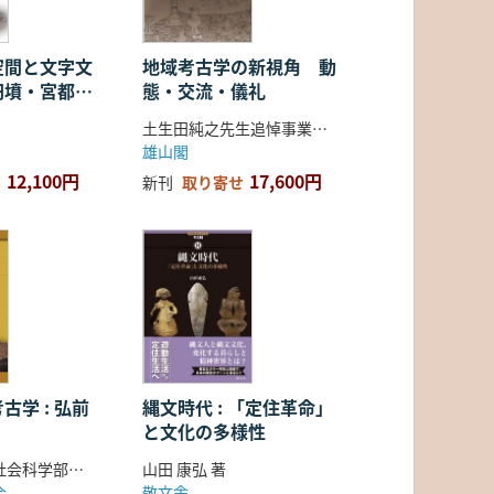
空間と文字文
地域考古学の新視角 動
円墳・宮都・
態・交流・儀礼
土生田純之先生追悼事業会 編
雄山閣
12,100円
17,600円
新刊
取り寄せ
古学 : 弘前
縄文時代 : 「定住革命」
と文化の多様性
弘前大学人文社会科学部北日本考古学研究センター 編
山田 康弘 著
会
敬文舎