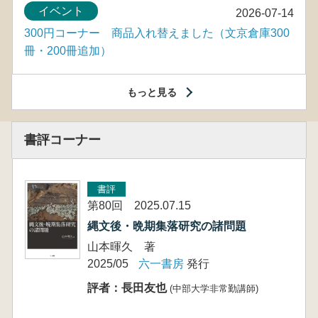
イベント
2026-07-14
300円コーナー 商品入れ替えました（文京倉庫300
冊・200冊追加）
もっと見る
書評コーナー
書評
第80回 2025.07.15
縄文後・晩期集落研究の諸問題
山本暉久 著
2025/05
六一書房
発行
評者：長田友也
(中部大学非常勤講師)