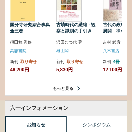
国分寺研究綜合事典
古墳時代の繊維 : 観
古代の政事と
全三巻
察と識別の手引き
展開 律令・
対外関係
須田勉 監修
沢田むつ代 著
吉村 武彦 編集
高志書院
雄山閣
八木書店
新刊
取り寄せ
新刊
取り寄せ
新刊
4冊
46,200円
5,830円
12,100円
もっと見る
六一インフォメーション
お知らせ
シンポジウム