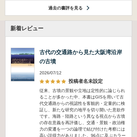
過去の書評を見る
新着レビュー
古代の交通路から見た大阪湾沿岸
の古墳
2026/07/12
投稿者名未設定
従来、古墳の景観や立地は定性的に論じられ
ることが多かった中、本書はGISを用いて古
代交通路からの視認性を客観的・定量的に検
証し、新たな研究の地平を切り開いた意欲作
です。海路・陸路という異なる視点から古墳
の存在意義を再評価し、交通・景観・政治権
力の変遷を一つの論理で結び付けた考察には
高い説得力がありました。96点に及ぶカラー