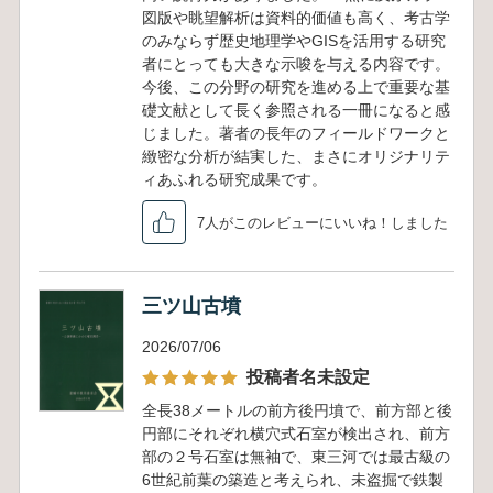
図版や眺望解析は資料的価値も高く、考古学
のみならず歴史地理学やGISを活用する研究
者にとっても大きな示唆を与える内容です。
今後、この分野の研究を進める上で重要な基
礎文献として長く参照される一冊になると感
じました。著者の長年のフィールドワークと
緻密な分析が結実した、まさにオリジナリテ
ィあふれる研究成果です。
7人がこのレビューにいいね！しました
三ツ山古墳
2026/07/06
投稿者名未設定
全長38メートルの前方後円墳で、前方部と後
円部にそれぞれ横穴式石室が検出され、前方
部の２号石室は無袖で、東三河では最古級の
6世紀前葉の築造と考えられ、未盗掘で鉄製