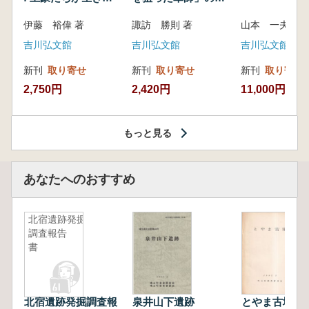
いた紀州制圧戦
像
伊藤 裕偉 著
諏訪 勝則 著
山本 一夫 
吉川弘文館
吉川弘文館
吉川弘文館
新刊
取り寄せ
新刊
取り寄せ
新刊
取り寄せ
2,750円
2,420円
11,000円
もっと見る
あなたへのおすすめ
北宿遺跡発掘
調査報告
書
北宿遺跡発掘調査報
泉井山下遺跡
とやま古墳