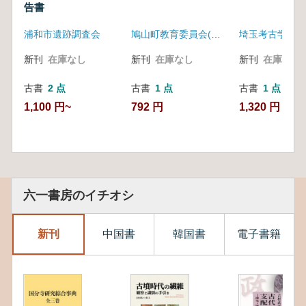
告書
浦和市遺跡調査会
鳩山町教育委員会(埼玉県)
埼玉考古学会
新刊
在庫なし
新刊
在庫なし
新刊
在庫なし
古書
2 点
古書
1 点
古書
1 点
1,100 円~
792 円
1,320 円
六一書房のイチオシ
新刊
中国書
韓国書
電子書籍