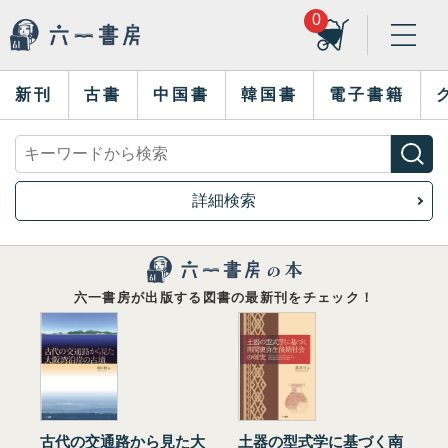
0
新刊
古書
中国書
韓国書
電子書籍
詳細検索
六一書房が出版する図書の最新刊をチェック！
古代の交通路から見た大
土器の型式学に基づく南