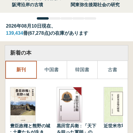
阪湾沿岸の古墳
関東弥生後期社会の研究
2026年08月10日現在、
139,434
冊(67,278点)の在庫があります
新着の本
新刊
中国書
韓国書
古書
豊臣政権と熊野の城
黒田官兵衛 : 「天下
近世米市場の
: 土豪たちが生き抜
を狙った軍師」の実