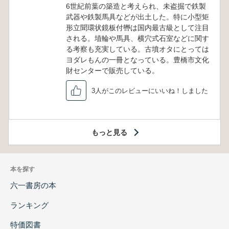
6世紀前葉の築造と考えられ、未盗掘で鉄製
武器や鉄製馬具などが出土した。特に小型矩
形立聞環状鏡板付轡は国内最古級として注目
される。埴輪や馬具、横穴式石室などに関す
る考察も充実している。古墳オタにとっては
ヨダレもんの一冊となっている。豊橋市文化
財センターで販売している。
3人がこのレビューにいいね！しました
もっと見る
本を探す
六一書房の本
ランキング
特価図書