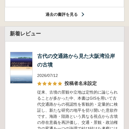
過去の書評を見る
新着レビュー
古代の交通路から見た大阪湾沿岸
の古墳
2026/07/12
投稿者名未設定
従来、古墳の景観や立地は定性的に論じられ
ることが多かった中、本書はGISを用いて古
代交通路からの視認性を客観的・定量的に検
証し、新たな研究の地平を切り開いた意欲作
です。海路・陸路という異なる視点から古墳
の存在意義を再評価し、交通・景観・政治権
力の変遷を一つの論理で結び付けた考察には