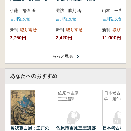
いた紀州制圧戦
像
伊藤 裕偉 著
諏訪 勝則 著
山本 一夫 
吉川弘文館
吉川弘文館
吉川弘文館
新刊
取り寄せ
新刊
取り寄せ
新刊
取り寄せ
2,750円
2,420円
11,000円
もっと見る
あなたへのおすすめ
佐原市吉原
日本考古
三王遺跡
学 第9号
曾我蕭白展 : 江戸の
佐原市吉原三王遺跡
日本考古学 