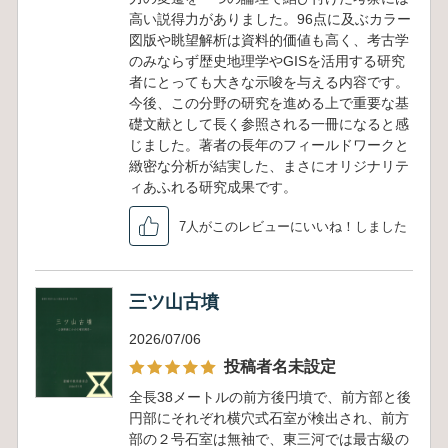
高い説得力がありました。96点に及ぶカラー
図版や眺望解析は資料的価値も高く、考古学
のみならず歴史地理学やGISを活用する研究
者にとっても大きな示唆を与える内容です。
今後、この分野の研究を進める上で重要な基
礎文献として長く参照される一冊になると感
じました。著者の長年のフィールドワークと
緻密な分析が結実した、まさにオリジナリテ
ィあふれる研究成果です。
7人がこのレビューにいいね！しました
三ツ山古墳
2026/07/06
投稿者名未設定
全長38メートルの前方後円墳で、前方部と後
円部にそれぞれ横穴式石室が検出され、前方
部の２号石室は無袖で、東三河では最古級の