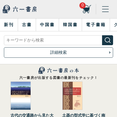
0
新刊
古書
中国書
韓国書
電子書籍
詳細検索
六一書房が出版する図書の最新刊をチェック！
古代の交通路から見た大
土器の型式学に基づく南