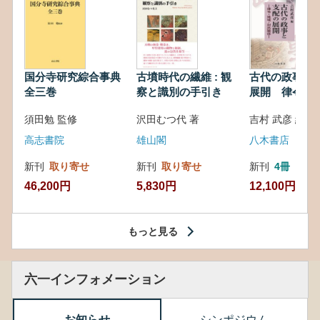
国分寺研究綜合事典
古墳時代の繊維 : 観
古代の政事と
全三巻
察と識別の手引き
展開 律令・
対外関係
須田勉 監修
沢田むつ代 著
吉村 武彦 編集
高志書院
雄山閣
八木書店
新刊
取り寄せ
新刊
取り寄せ
新刊
4冊
46,200円
5,830円
12,100円
もっと見る
六一インフォメーション
お知らせ
シンポジウム