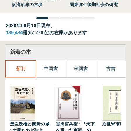
阪湾沿岸の古墳
関東弥生後期社会の研究
2026年08月10日現在、
139,434
冊(67,278点)の在庫があります
新着の本
新刊
中国書
韓国書
古書
豊臣政権と熊野の城
黒田官兵衛 : 「天下
近世米市場の
: 土豪たちが生き抜
を狙った軍師」の実