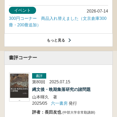
イベント
2026-07-14
300円コーナー 商品入れ替えました（文京倉庫300
冊・200冊追加）
もっと見る
書評コーナー
書評
第80回 2025.07.15
縄文後・晩期集落研究の諸問題
山本暉久 著
2025/05
六一書房
発行
評者：長田友也
(中部大学非常勤講師)