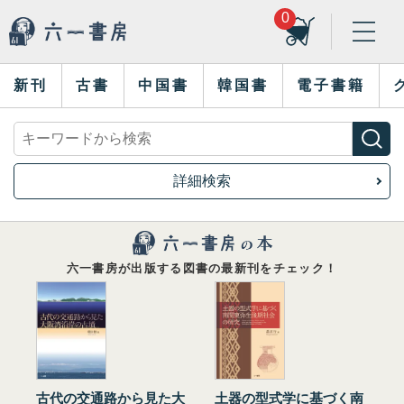
0
新刊
古書
中国書
韓国書
電子書籍
詳細検索
六一書房が出版する図書の最新刊をチェック！
古代の交通路から見た大
土器の型式学に基づく南