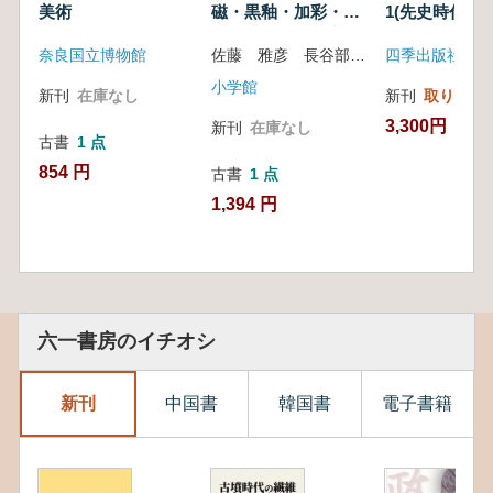
美術
磁・黒釉・加彩・三
1(先史時代〜
彩・絞胎・越州窯・
代)
奈良国立博物館
佐藤 雅彦 長谷部 楽爾 編
四季出版社
長沙窯・定窯
小学館
新刊
在庫なし
新刊
取り寄せ
3,300円
新刊
在庫なし
古書
1 点
854 円
古書
1 点
1,394 円
六一書房のイチオシ
新刊
中国書
韓国書
電子書籍