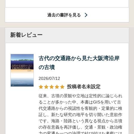
過去の書評を見る
新着レビュー
古代の交通路から見た大阪湾沿岸
の古墳
2026/07/12
投稿者名未設定
従来、古墳の景観や立地は定性的に論じられ
ることが多かった中、本書はGISを用いて古
代交通路からの視認性を客観的・定量的に検
証し、新たな研究の地平を切り開いた意欲作
です。海路・陸路という異なる視点から古墳
の存在意義を再評価し、交通・景観・政治権
力の変遷を一つの論理で結び付けた考察には