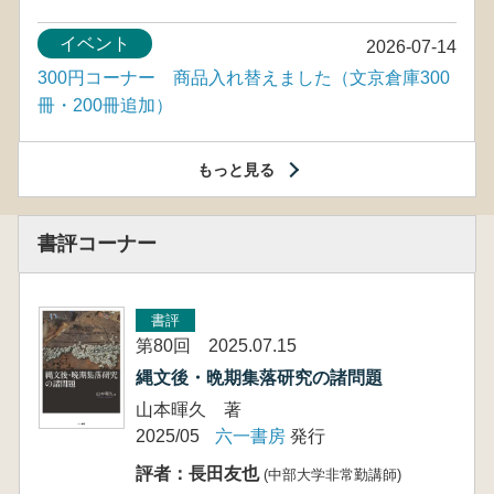
イベント
2026-07-14
300円コーナー 商品入れ替えました（文京倉庫300
冊・200冊追加）
もっと見る
書評コーナー
書評
第80回 2025.07.15
縄文後・晩期集落研究の諸問題
山本暉久 著
2025/05
六一書房
発行
評者：長田友也
(中部大学非常勤講師)