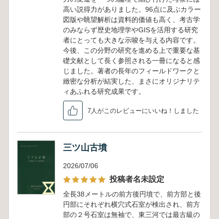
高い説得力がありました。96点に及ぶカラー
図版や眺望解析は資料的価値も高く、考古学
のみならず歴史地理学やGISを活用する研究
者にとっても大きな示唆を与える内容です。
今後、この分野の研究を進める上で重要な基
礎文献として長く参照される一冊になると感
じました。著者の長年のフィールドワークと
緻密な分析が結実した、まさにオリジナリテ
ィあふれる研究成果です。
7人がこのレビューにいいね！しました
三ツ山古墳
2026/07/06
投稿者名未設定
全長38メートルの前方後円墳で、前方部と後
円部にそれぞれ横穴式石室が検出され、前方
部の２号石室は無袖で、東三河では最古級の