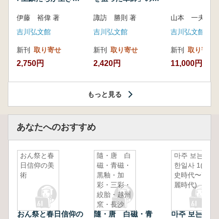
いた紀州制圧戦
像
伊藤 裕偉 著
諏訪 勝則 著
山本 一夫 
吉川弘文館
吉川弘文館
吉川弘文館
新刊
取り寄せ
新刊
取り寄せ
新刊
取り寄せ
2,750円
2,420円
11,000円
もっと見る
あなたへのおすすめ
おん祭と春
隨・唐 白
마주 보는
日信仰の美
磁・青磁・
한일사 1(先
術
黒釉・加
史時代〜高
彩・三彩・
麗時代)
絞胎・越州
窯・長沙
おん祭と春日信仰の
隨・唐 白磁・青
마주 보는 한
窯・定窯