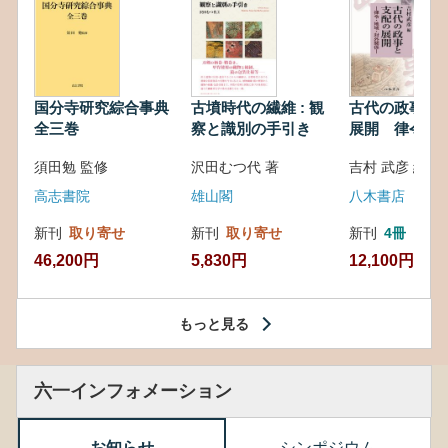
国分寺研究綜合事典
古墳時代の繊維 : 観
古代の政事と
全三巻
察と識別の手引き
展開 律令・
対外関係
須田勉 監修
沢田むつ代 著
吉村 武彦 編集
高志書院
雄山閣
八木書店
新刊
取り寄せ
新刊
取り寄せ
新刊
4冊
46,200円
5,830円
12,100円
もっと見る
六一インフォメーション
お知らせ
シンポジウム