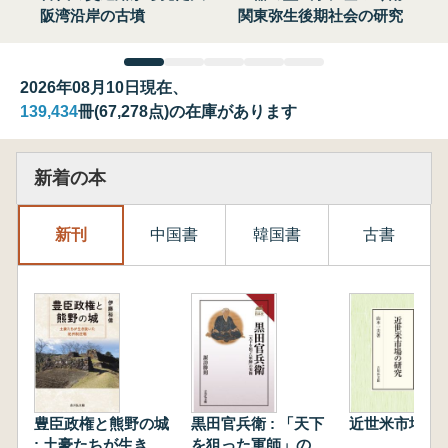
阪湾沿岸の古墳
関東弥生後期社会の研究
2026年08月10日現在、
139,434
冊(67,278点)の在庫があります
新着の本
新刊
中国書
韓国書
古書
豊臣政権と熊野の城
黒田官兵衛 : 「天下
近世米市場の
: 土豪たちが生き抜
を狙った軍師」の実