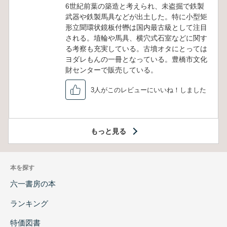
6世紀前葉の築造と考えられ、未盗掘で鉄製
武器や鉄製馬具などが出土した。特に小型矩
形立聞環状鏡板付轡は国内最古級として注目
される。埴輪や馬具、横穴式石室などに関す
る考察も充実している。古墳オタにとっては
ヨダレもんの一冊となっている。豊橋市文化
財センターで販売している。
3人がこのレビューにいいね！しました
もっと見る
本を探す
六一書房の本
ランキング
特価図書