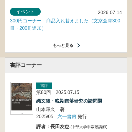
イベント
2026-07-14
300円コーナー 商品入れ替えました（文京倉庫300
冊・200冊追加）
もっと見る
書評コーナー
書評
第80回 2025.07.15
縄文後・晩期集落研究の諸問題
山本暉久 著
2025/05
六一書房
発行
評者：長田友也
(中部大学非常勤講師)