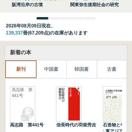
阪湾沿岸の古墳
関東弥生後期社会の研究
2026年08月09日現在、
139,337
冊(67,209点)の在庫があります
新着の本
新刊
中国書
韓国書
古書
高志路 第
441号
高志路 第441号
信長時代の羽柴秀吉
石造物と中世
: 東アジアと