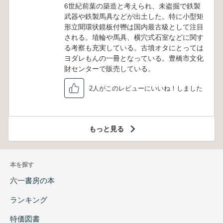
6世紀前葉の築造と考えられ、未盗掘で鉄製
武器や鉄製馬具などが出土した。特に小型矩
形立聞環状鏡板付轡は国内最古級として注目
される。埴輪や馬具、横穴式石室などに関す
る考察も充実している。古墳オタにとっては
ヨダレもんの一冊となっている。豊橋市文化
財センターで販売している。
2人がこのレビューにいいね！しました
もっと見る
本を探す
六一書房の本
ランキング
特価図書