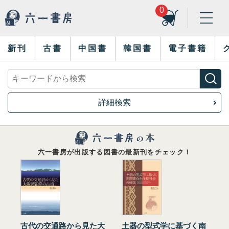
0
新刊
古書
中国書
韓国書
電子書籍
詳細検索
六一書房が出版する図書の最新刊をチェック！
古代の交通路から見た大
土器の型式学に基づく南