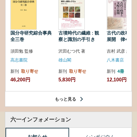
国分寺研究綜合事典
古墳時代の繊維 : 観
古代の政事と
全三巻
察と識別の手引き
展開 律令・
対外関係
須田勉 監修
沢田むつ代 著
吉村 武彦 編集
高志書院
雄山閣
八木書店
新刊
取り寄せ
新刊
取り寄せ
新刊
4冊
46,200円
5,830円
12,100円
もっと見る
六一インフォメーション
お知らせ
シンポジウム