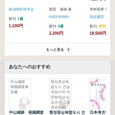
新潟県民俗学会
黒田 基樹 著
KADOKAWA
高志書院
新刊
1冊
1,100円
新刊
5冊
新刊
未刊
2,200円
16,500円
もっと見る
あなたへのおすすめ
中山城跡
행정중심복
発掘調査報
합도시 건설
告書
예정지역 내
문화유산 지
표조사 고건
축분야(行
中山城跡 発掘調査
행정중심복합도시 건
日本考古学 第
政中心複合