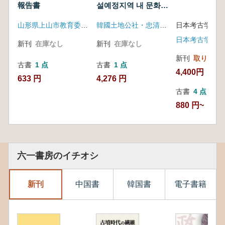
報告書
설예정지역 내 문화유
都市建設予
定地域内
산 지표조사 고건축분
山形県上山市教育委員会
韓國土地公社・忠清文化財研究院
日本考古学協会
文化遺産地
야(行政中心複合都市
表調査 古
建設予定地域内 文
新刊
在庫なし
新刊
在庫なし
建築分野)
化遺産地表調査 古
建築分野)
新刊
取り寄せ
古書
1 点
古書
1 点
4,400円
633 円
4,276 円
古書
4 点
880 円~
六一書房のイチオシ
新刊
中国書
韓国書
電子書籍