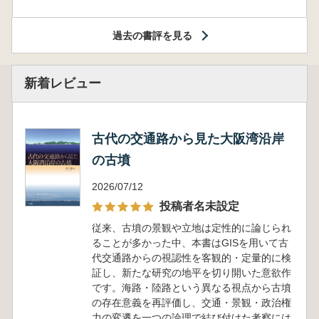
過去の書評を見る
新着レビュー
古代の交通路から見た大阪湾沿岸
の古墳
2026/07/12
投稿者名未設定
従来、古墳の景観や立地は定性的に論じられ
ることが多かった中、本書はGISを用いて古
代交通路からの視認性を客観的・定量的に検
証し、新たな研究の地平を切り開いた意欲作
です。海路・陸路という異なる視点から古墳
の存在意義を再評価し、交通・景観・政治権
力の変遷を一つの論理で結び付けた考察には