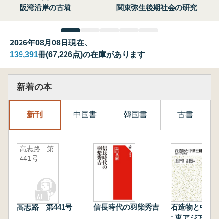
阪湾沿岸の古墳
関東弥生後期社会の研究
2026年08月08日現在、
139,391
冊(67,226点)の在庫があります
新着の本
新刊
中国書
韓国書
古書
高志路 第
441号
高志路 第441号
信長時代の羽柴秀吉
石造物と中世
: 東アジアと