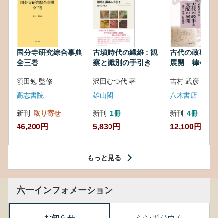
国分寺研究綜合事典
古墳時代の繊維 : 観
古代の政事と
全三巻
察と識別の手引き
展開 律令・
対外関係
須田勉 監修
沢田むつ代 著
吉村 武彦 編集
高志書院
雄山閣
八木書店
新刊
取り寄せ
新刊
1冊
新刊
4冊
46,200円
5,830円
12,100円
もっと見る
六一インフォメーション
お知らせ
シンポジウム