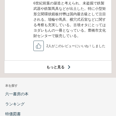
6世紀前葉の築造と考えられ、未盗掘で鉄製
武器や鉄製馬具などが出土した。特に小型矩
形立聞環状鏡板付轡は国内最古級として注目
される。埴輪や馬具、横穴式石室などに関す
る考察も充実している。古墳オタにとっては
ヨダレもんの一冊となっている。豊橋市文化
財センターで販売している。
2人がこのレビューにいいね！しました
もっと見る
本を探す
六一書房の本
ランキング
特価図書