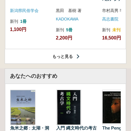
新潟県民俗学会
黒田 基樹 著
KADOKAWA
高志書院
新刊
1冊
1,100円
新刊
5冊
新刊
未刊
2,200円
16,500円
もっと見る
あなたへのおすすめ
魚米之郷 : 太湖・洞
入門 縄文時代の考古
The Penguin