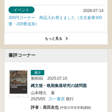
イベント
2026-07-14
300円コーナー 商品入れ替えました（文京倉庫300
冊・200冊追加）
もっと見る
書評コーナー
書評
第80回 2025.07.15
縄文後・晩期集落研究の諸問題
山本暉久 著
2025/05
六一書房
発行
評者：長田友也
(中部大学非常勤講師)