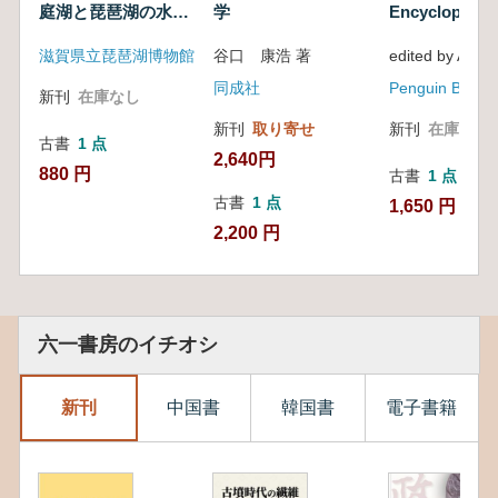
庭湖と琵琶湖の水辺
学
Encyclopedia 
の暮らし
Ancient
滋賀県立琵琶湖博物館
谷口 康浩 著
Civilizations
同成社
Penguin Books
新刊
在庫なし
新刊
取り寄せ
新刊
在庫なし
古書
1 点
2,640円
880 円
古書
1 点
古書
1 点
1,650 円
2,200 円
六一書房のイチオシ
新刊
中国書
韓国書
電子書籍