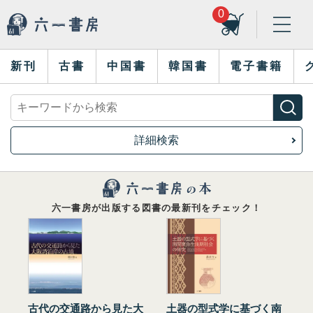
0
新刊
古書
中国書
韓国書
電子書籍
詳細検索
六一書房が出版する図書の最新刊をチェック！
古代の交通路から見た大
土器の型式学に基づく南