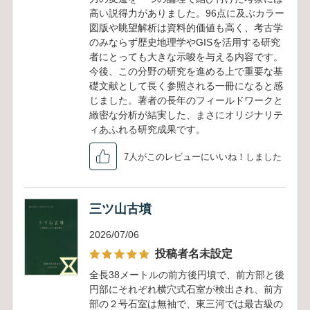
高い説得力がありました。96点に及ぶカラー
図版や眺望解析は資料的価値も高く、考古学
のみならず歴史地理学やGISを活用する研究
者にとっても大きな示唆を与える内容です。
今後、この分野の研究を進める上で重要な基
礎文献として長く参照される一冊になると感
じました。著者の長年のフィールドワークと
緻密な分析が結実した、まさにオリジナリテ
ィあふれる研究成果です。
7人がこのレビューにいいね！しました
三ツ山古墳
2026/07/06
投稿者名未設定
全長38メートルの前方後円墳で、前方部と後
円部にそれぞれ横穴式石室が検出され、前方
部の２号石室は無袖で、東三河では最古級の