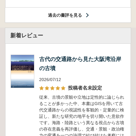
過去の書評を見る
新着レビュー
古代の交通路から見た大阪湾沿岸
の古墳
2026/07/12
投稿者名未設定
従来、古墳の景観や立地は定性的に論じられ
ることが多かった中、本書はGISを用いて古
代交通路からの視認性を客観的・定量的に検
証し、新たな研究の地平を切り開いた意欲作
です。海路・陸路という異なる視点から古墳
の存在意義を再評価し、交通・景観・政治権
力の変遷を一つの論理で結び付けた考察には