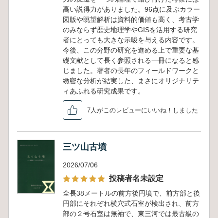
高い説得力がありました。96点に及ぶカラー
図版や眺望解析は資料的価値も高く、考古学
のみならず歴史地理学やGISを活用する研究
者にとっても大きな示唆を与える内容です。
今後、この分野の研究を進める上で重要な基
礎文献として長く参照される一冊になると感
じました。著者の長年のフィールドワークと
緻密な分析が結実した、まさにオリジナリテ
ィあふれる研究成果です。
7人がこのレビューにいいね！しました
三ツ山古墳
2026/07/06
投稿者名未設定
全長38メートルの前方後円墳で、前方部と後
円部にそれぞれ横穴式石室が検出され、前方
部の２号石室は無袖で、東三河では最古級の