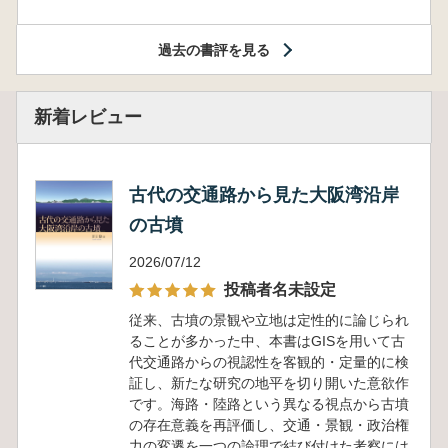
過去の書評を見る
新着レビュー
古代の交通路から見た大阪湾沿岸
の古墳
2026/07/12
投稿者名未設定
従来、古墳の景観や立地は定性的に論じられ
ることが多かった中、本書はGISを用いて古
代交通路からの視認性を客観的・定量的に検
証し、新たな研究の地平を切り開いた意欲作
です。海路・陸路という異なる視点から古墳
の存在意義を再評価し、交通・景観・政治権
力の変遷を一つの論理で結び付けた考察には