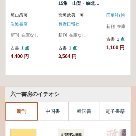
15集 山梨・峡北地
区資料編
坂口昂著
宮坂武男 著
国華社(朝日新聞
岩波書店
長野日報社
新刊
在庫なし
新刊
在庫なし
新刊
在庫なし
古書
1 点
1,100 円
古書
1 点
古書
1 点
4,400 円
3,564 円
六一書房のイチオシ
新刊
中国書
韓国書
電子書籍