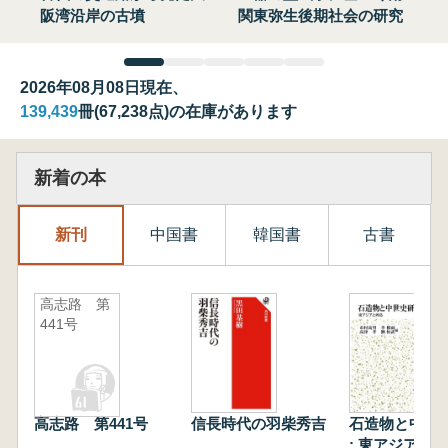
阪湾沿岸の古墳
関東弥生後期社会の研究
2026年08月08日現在、
139,439
冊(67,238点)の在庫があります
新着の本
新刊
中国書
韓国書
古書
高志路 第
441号
高志路 第441号
信長時代の羽柴秀吉
石造物と中世
: 東アジアと