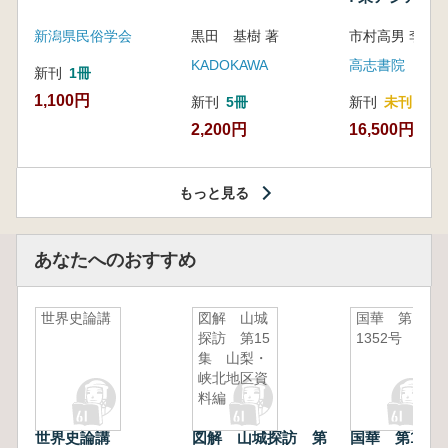
新潟県民俗学会
黒田 基樹 著
KADOKAWA
高志書院
新刊
1冊
1,100円
新刊
5冊
新刊
未刊
2,200円
16,500円
もっと見る
あなたへのおすすめ
世界史論講
図解 山城
国華 第
探訪 第15
1352号
集 山梨・
峡北地区資
料編
世界史論講
図解 山城探訪 第
国華 第1352