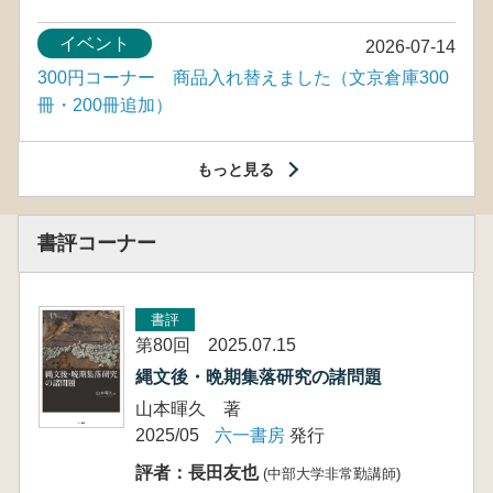
イベント
2026-07-14
300円コーナー 商品入れ替えました（文京倉庫300
冊・200冊追加）
もっと見る
書評コーナー
書評
第80回 2025.07.15
縄文後・晩期集落研究の諸問題
山本暉久 著
2025/05
六一書房
発行
評者：長田友也
(中部大学非常勤講師)