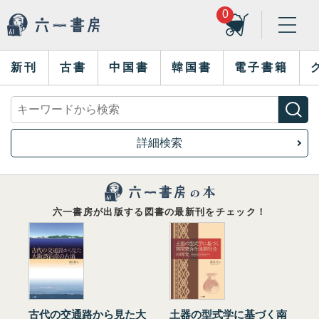
0
新刊
古書
中国書
韓国書
電子書籍
詳細検索
六一書房が出版する図書の最新刊をチェック！
古代の交通路から見た大
土器の型式学に基づく南