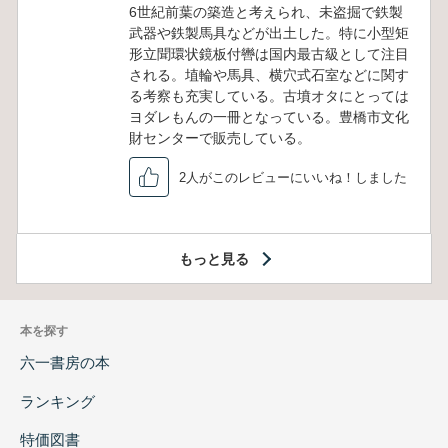
6世紀前葉の築造と考えられ、未盗掘で鉄製
武器や鉄製馬具などが出土した。特に小型矩
形立聞環状鏡板付轡は国内最古級として注目
される。埴輪や馬具、横穴式石室などに関す
る考察も充実している。古墳オタにとっては
ヨダレもんの一冊となっている。豊橋市文化
財センターで販売している。
2人がこのレビューにいいね！しました
もっと見る
本を探す
六一書房の本
ランキング
特価図書