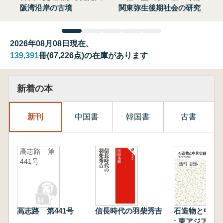
阪湾沿岸の古墳
関東弥生後期社会の研究
2026年08月08日現在、
139,391
冊(67,226点)の在庫があります
新着の本
新刊
中国書
韓国書
古書
高志路 第
441号
高志路 第441号
信長時代の羽柴秀吉
石造物と中世
: 東アジアと