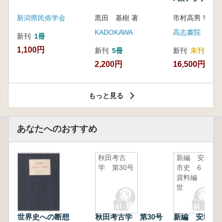
新潟県民俗学会
黒田 基樹 著
KADOKAWA
高志書院
新刊
1冊
1,100円
新刊
5冊
新刊
未刊
2,200円
16,500円
もっと見る
あなたへのおすすめ
秋田考古
新編 安城
学 第30号
市史 6
資料編 近
世
世界史への断想
秋田考古学 第30号
新編 安城市