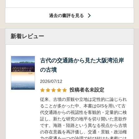
過去の書評を見る
新着レビュー
古代の交通路から見た大阪湾沿岸
の古墳
2026/07/12
投稿者名未設定
従来、古墳の景観や立地は定性的に論じられ
ることが多かった中、本書はGISを用いて古
代交通路からの視認性を客観的・定量的に検
証し、新たな研究の地平を切り開いた意欲作
です。海路・陸路という異なる視点から古墳
の存在意義を再評価し、交通・景観・政治権
力の変遷を一つの論理で結び付けた考察には