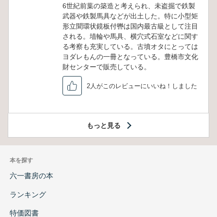
6世紀前葉の築造と考えられ、未盗掘で鉄製
武器や鉄製馬具などが出土した。特に小型矩
形立聞環状鏡板付轡は国内最古級として注目
される。埴輪や馬具、横穴式石室などに関す
る考察も充実している。古墳オタにとっては
ヨダレもんの一冊となっている。豊橋市文化
財センターで販売している。
2人がこのレビューにいいね！しました
もっと見る
本を探す
六一書房の本
ランキング
特価図書