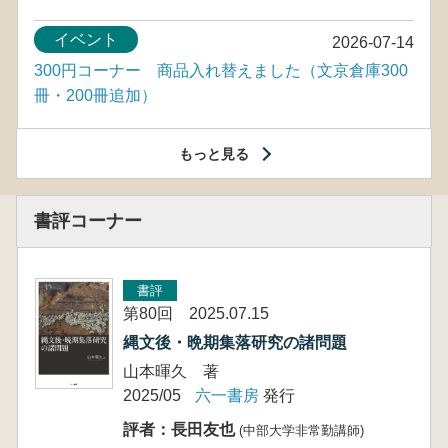
イベント
2026-07-14
300円コーナー 商品入れ替えました（文京倉庫300
冊・200冊追加）
もっと見る
書評コーナー
書評
第80回 2025.07.15
縄文後・晩期集落研究の諸問題
山本暉久 著
2025/05
六一書房
発行
評者：長田友也
(中部大学非常勤講師)