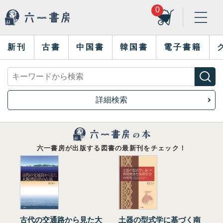
0
新刊
古書
中国書
韓国書
電子書籍
詳細検索
六一書房が出版する図書の最新刊をチェック！
古代の交通路から見た大
土器の型式学に基づく南