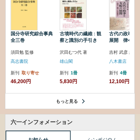
国分寺研究綜合事典
古墳時代の繊維 : 観
古代の政事と
全三巻
察と識別の手引き
展開 律令・
対外関係
須田勉 監修
沢田むつ代 著
吉村 武彦 編集
高志書院
雄山閣
八木書店
新刊
取り寄せ
新刊
1冊
新刊
4冊
46,200円
5,830円
12,100円
もっと見る
六一インフォメーション
お知らせ
シンポジウム