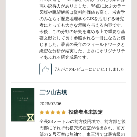
高い説得力がありました。96点に及ぶカラー
図版や眺望解析は資料的価値も高く、考古学
のみならず歴史地理学やGISを活用する研究
者にとっても大きな示唆を与える内容です。
今後、この分野の研究を進める上で重要な基
礎文献として長く参照される一冊になると感
じました。著者の長年のフィールドワークと
緻密な分析が結実した、まさにオリジナリテ
ィあふれる研究成果です。
7人がこのレビューにいいね！しました
三ツ山古墳
2026/07/06
投稿者名未設定
全長38メートルの前方後円墳で、前方部と後
円部にそれぞれ横穴式石室が検出され、前方
部の２号石室は無袖で、東三河では最古級の