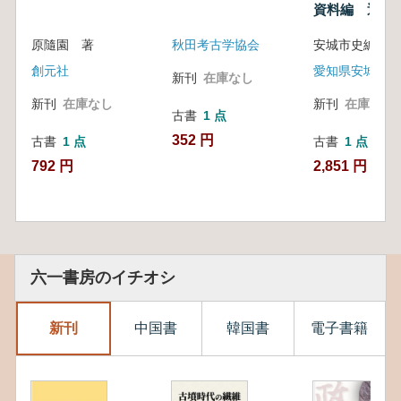
資料編 近世
原隨園 著
秋田考古学協会
創元社
愛知県安城市役
新刊
在庫なし
新刊
在庫なし
新刊
在庫なし
古書
1 点
352 円
古書
1 点
古書
1 点
792 円
2,851 円
六一書房のイチオシ
新刊
中国書
韓国書
電子書籍