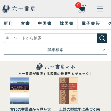
0
新刊
古書
中国書
韓国書
電子書籍
詳細検索
六一書房が出版する図書の最新刊をチェック！
古代の交通路から見た大
土器の型式学に基づく南