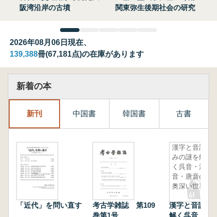
阪湾沿岸の古墳
関東弥生後期社会の研究
2026年08月06日現在、
139,388
冊(67,181点)の在庫があります
新着の本
新刊
中国書
韓国書
古書
漢字と音読
みの謎を解
く呉音・漢
音・唐音の
奥深い世界
「近代」を問い直す
考古学雑誌 第109
漢字と音読み
巻第1号
解く呉音・漢