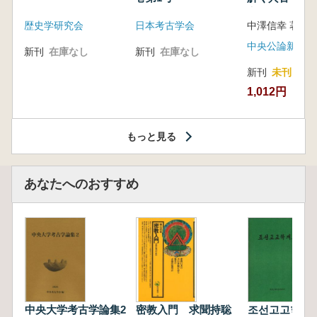
音の奥深い世
歴史学研究会
日本考古学会
中澤信幸 著
中央公論新社
新刊
在庫なし
新刊
在庫なし
新刊
未刊
1,012円
もっと見る
あなたへのおすすめ
中央大学考古学論集2
密教入門 求聞持聡
조선고고학개요