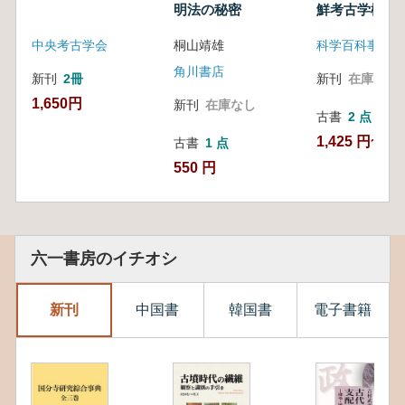
明法の秘密
鮮考古学概要)
中央考古学会
桐山靖雄
科学百科事典出
角川書店
新刊
2冊
新刊
在庫なし
1,650円
新刊
在庫なし
古書
2 点
1,425 円~
古書
1 点
550 円
六一書房のイチオシ
新刊
中国書
韓国書
電子書籍