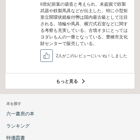
6世紀前葉の築造と考えられ、未盗掘で鉄製
武器や鉄製馬具などが出土した。特に小型矩
形立聞環状鏡板付轡は国内最古級として注目
される。埴輪や馬具、横穴式石室などに関す
る考察も充実している。古墳オタにとっては
ヨダレもんの一冊となっている。豊橋市文化
財センターで販売している。
2人がこのレビューにいいね！しました
もっと見る
本を探す
六一書房の本
ランキング
特価図書