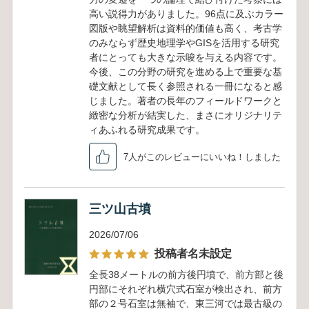
高い説得力がありました。96点に及ぶカラー
図版や眺望解析は資料的価値も高く、考古学
のみならず歴史地理学やGISを活用する研究
者にとっても大きな示唆を与える内容です。
今後、この分野の研究を進める上で重要な基
礎文献として長く参照される一冊になると感
じました。著者の長年のフィールドワークと
緻密な分析が結実した、まさにオリジナリテ
ィあふれる研究成果です。
7人がこのレビューにいいね！しました
三ツ山古墳
2026/07/06
投稿者名未設定
全長38メートルの前方後円墳で、前方部と後
円部にそれぞれ横穴式石室が検出され、前方
部の２号石室は無袖で、東三河では最古級の