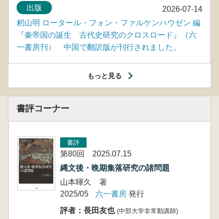
出版
2026-07-14
籾山明 ロータール・フォン・ファルケンハウゼン 編
『秦帝国の誕生 古代史研究のクロスロード』（六
一書房刊） 中国で翻訳版が刊行されました。
もっと見る
書評コーナー
書評
第80回 2025.07.15
縄文後・晩期集落研究の諸問題
山本暉久 著
2025/05
六一書房
発行
評者：長田友也
(中部大学非常勤講師)