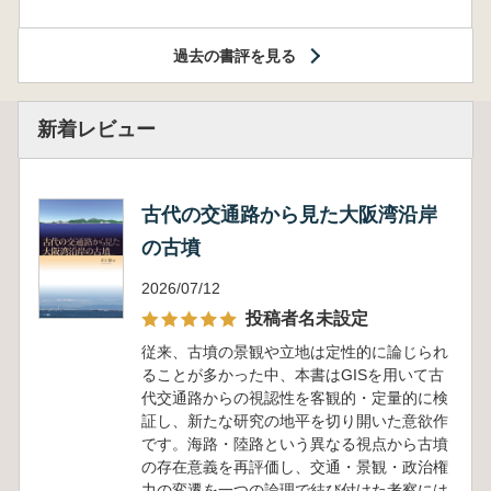
過去の書評を見る
新着レビュー
古代の交通路から見た大阪湾沿岸
の古墳
2026/07/12
投稿者名未設定
従来、古墳の景観や立地は定性的に論じられ
ることが多かった中、本書はGISを用いて古
代交通路からの視認性を客観的・定量的に検
証し、新たな研究の地平を切り開いた意欲作
です。海路・陸路という異なる視点から古墳
の存在意義を再評価し、交通・景観・政治権
力の変遷を一つの論理で結び付けた考察には