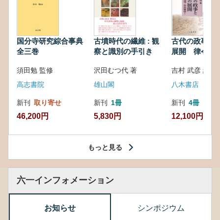
国分寺研究綜合事典
古墳時代の繊維 : 観
古代の政事と
全三巻
察と識別の手引き
展開 律令・
対外関係
須田勉 監修
沢田むつ代 著
吉村 武彦 編集
高志書院
雄山閣
八木書店
新刊
取り寄せ
新刊
1冊
新刊
4冊
46,200円
5,830円
12,100円
もっと見る
六一インフォメーション
お知らせ
シンポジウム