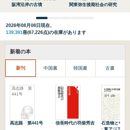
阪湾沿岸の古墳
関東弥生後期社会の研究
2026年08月08日現在、
139,391
冊(67,226点)の在庫があります
新着の本
新刊
中国書
韓国書
古書
高志路 第
441号
高志路 第441号
信長時代の羽柴秀吉
石造物と中世
: 東アジアと