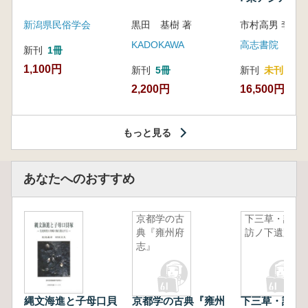
新潟県民俗学会
黒田 基樹 著
KADOKAWA
高志書院
新刊
1冊
1,100円
新刊
5冊
新刊
未刊
2,200円
16,500円
もっと見る
あなたへのおすすめ
京都学の古
下三草・諏
典『雍州府
訪ノ下遺跡
志』
縄文海進と子母口貝
京都学の古典『雍州
下三草・諏訪