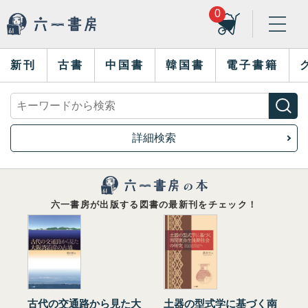
0
新刊
古書
中国書
韓国書
電子書籍
詳細検索
六一書房が出版する図書の最新刊をチェック！
古代の交通路から見た大
土器の型式学に基づく南