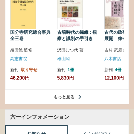
国分寺研究綜合事典
古墳時代の繊維 : 観
古代の政事と
全三巻
察と識別の手引き
展開 律令・
対外関係
須田勉 監修
沢田むつ代 著
吉村 武彦 編集
高志書院
雄山閣
八木書店
新刊
取り寄せ
新刊
1冊
新刊
4冊
46,200円
5,830円
12,100円
もっと見る
六一インフォメーション
お知らせ
シンポジウム