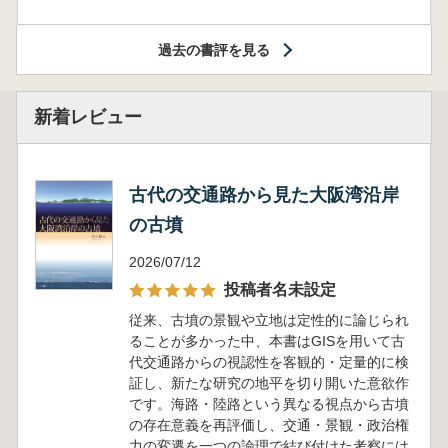
過去の書評を見る
新着レビュー
古代の交通路から見た大阪湾沿岸
の古墳
2026/07/12
投稿者名未設定
従来、古墳の景観や立地は定性的に論じられ
ることが多かった中、本書はGISを用いて古
代交通路からの視認性を客観的・定量的に検
証し、新たな研究の地平を切り開いた意欲作
です。海路・陸路という異なる視点から古墳
の存在意義を再評価し、交通・景観・政治権
力の変遷を一つの論理で結び付けた考察には