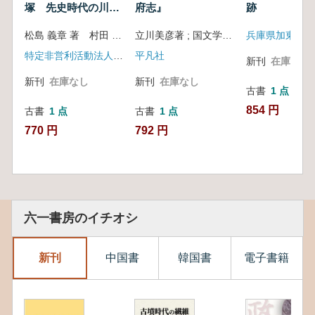
塚 先史時代の川崎
府志』
跡
の海を復元する
松島 義章 著 村田 文夫 著
立川美彦著 ; 国文学研究資料館編
特定非営利活動法人かわさき市民アカデミー(彩流社)
平凡社
新刊
在庫なし
新刊
在庫なし
新刊
在庫なし
古書
1 点
854 円
古書
1 点
古書
1 点
770 円
792 円
六一書房のイチオシ
新刊
中国書
韓国書
電子書籍