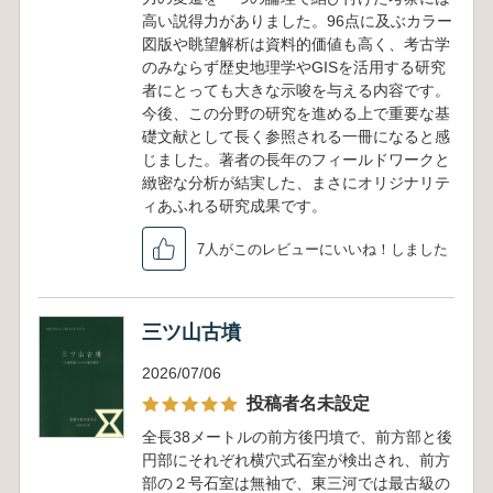
高い説得力がありました。96点に及ぶカラー
図版や眺望解析は資料的価値も高く、考古学
のみならず歴史地理学やGISを活用する研究
者にとっても大きな示唆を与える内容です。
今後、この分野の研究を進める上で重要な基
礎文献として長く参照される一冊になると感
じました。著者の長年のフィールドワークと
緻密な分析が結実した、まさにオリジナリテ
ィあふれる研究成果です。
7人がこのレビューにいいね！しました
三ツ山古墳
2026/07/06
投稿者名未設定
全長38メートルの前方後円墳で、前方部と後
円部にそれぞれ横穴式石室が検出され、前方
部の２号石室は無袖で、東三河では最古級の