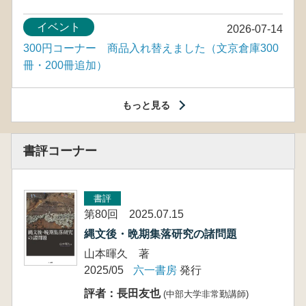
イベント
2026-07-14
300円コーナー 商品入れ替えました（文京倉庫300
冊・200冊追加）
もっと見る
書評コーナー
書評
第80回 2025.07.15
縄文後・晩期集落研究の諸問題
山本暉久 著
2025/05
六一書房
発行
評者：長田友也
(中部大学非常勤講師)