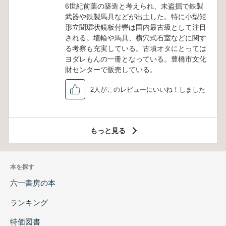
6世紀前葉の築造と考えられ、未盗掘で鉄製
武器や鉄製馬具などが出土した。特に小型矩
形立聞環状鏡板付轡は国内最古級として注目
される。埴輪や馬具、横穴式石室などに関す
る考察も充実している。古墳オタにとっては
ヨダレもんの一冊となっている。豊橋市文化
財センターで販売している。
2人がこのレビューにいいね！しました
もっと見る
本を探す
六一書房の本
ランキング
特価図書