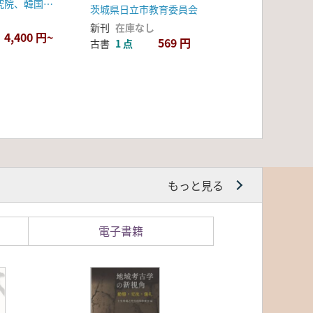
湖南文化財研究院、韓国水資源公社
茨城県日立市教育委員会
新刊
在庫なし
4,400 円~
569 円
古書
1 点
もっと見る
電子書籍