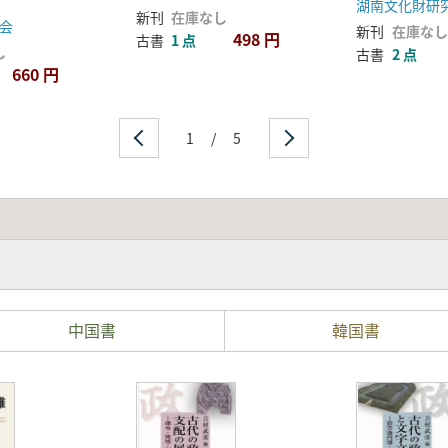
新刊
在庫なし
会
新刊
在庫なし
498 円
古書
1 点
し
古書
2 点
660 円
1
/
5
中国書
韓国書