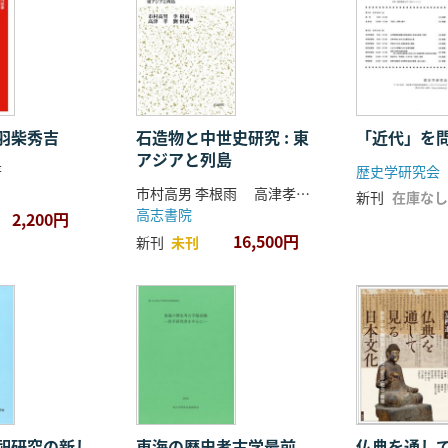
羽柴秀吉
石造物と中世史研究 : 東
「近代」を
アジアと列島
著
歴史学研究会
市村高男 李根雨 高津孝 劉恒武 編
新刊
在庫なし
高志書院
2,200円
16,500円
新刊
未刊
祀研究の新し
東海の歴史考古学最前
仏典を通し