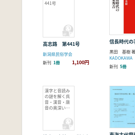
441号
信長時代の
高志路 第441号
黒田 基樹 
新潟県民俗学会
KADOKAWA
1,100円
新刊
1冊
新刊
5冊
漢字と音読み
の謎を解く呉
音・漢音・唐
音の奥深い世
界
東海古代祭