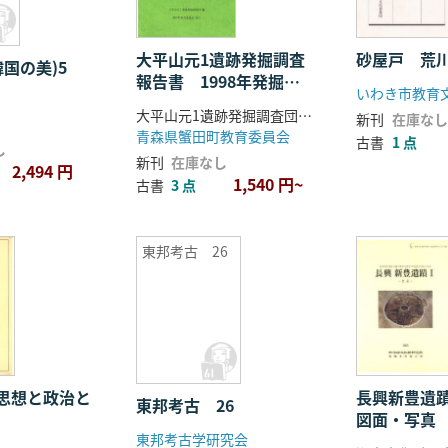
大平山元1遺跡発掘調査
砂屋戸 荒
韓国の美)5
報告書 1998年発掘調
いわき市教育
査
大平山元1遺跡発掘調査団 編
新刊
在庫なし
青森県蟹田町教育委員会
古書
1 点
し
新刊
在庫なし
2,494 円
1,540 円~
古書
3 点
東邦考古 26
思想と政治と
長興新豊遺
東邦考古 26
図面・写真 
東邦考古学研究会