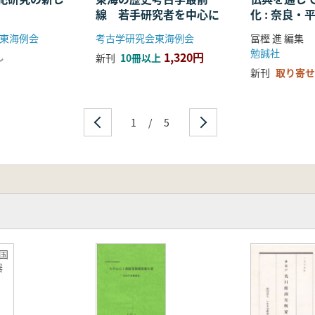
線 若手研究者を中心に
化 : 奈良
る仏教の受
東海例会
考古学研究会東海例会
冨樫 進 編集
開
勉誠社
1,320円
し
新刊
10冊以上
新刊
取り寄せ
1
/
5
韓国
器