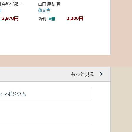
弘前大学人文社会科学部北日本考古学研究センター 編
山田 康弘 著
会
敬文舎
2,970円
2,200円
上
新刊
5冊
もっと見る
シンポジウム