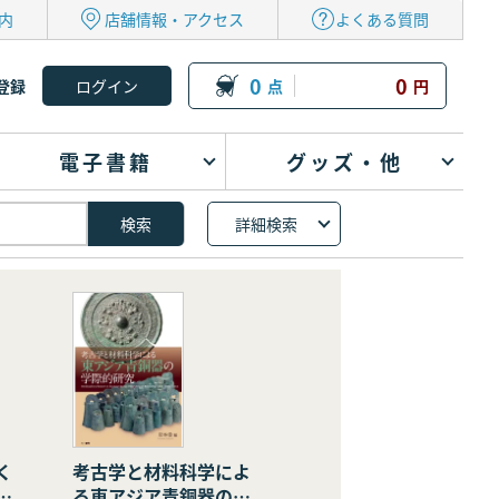
内
店舗情報・アクセス
よくある質問
0
0
登録
点
円
電子書籍
グッズ・他
詳細検索
く
考古学と材料科学によ
の
る東アジア青銅器の学