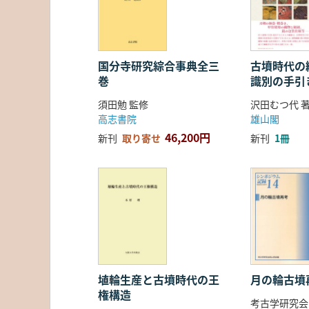
国分寺研究綜合事典全三
古墳時代の繊
巻
識別の手引
須田勉 監修
沢田むつ代 
高志書院
雄山閣
46,200円
新刊
取り寄せ
新刊
1冊
埴輪生産と古墳時代の王
月の輪古墳
権構造
考古学研究会