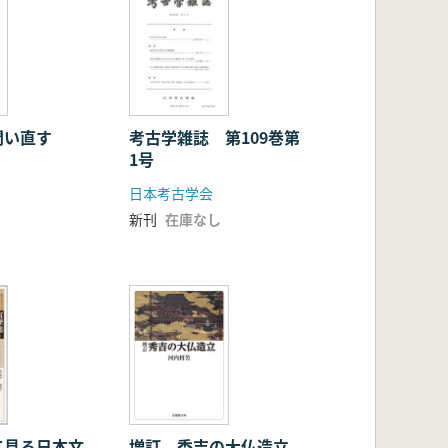
問い直す
考古学雑誌 第109巻第
1号
日本考古学会
新刊
在庫なし
て見る日本文
増訂 秀吉の大仏造立