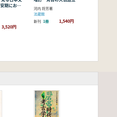
・平安期におけ
河内 将芳著
容・融合・展
法蔵館
1,540円
新刊
1冊
3,520円