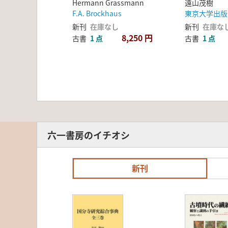
Hermann Grassmann
遠山茂樹
F.A. Brockhaus
東京大学出版
新刊
在庫なし
新刊
在庫な
8,250 円
古書
1 点
古書
1 点
六一書房のイチオシ
新刊