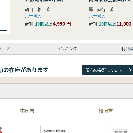
研究
朝日 格 著
轟 直行 著
六一書房
六一書房
4,950 円
11,000
新刊
10冊以上
新刊
10冊以上
フェア
ランキング
特価
38点)の在庫があります
販売の委託について
中国書
韓国書