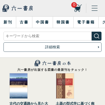
0
新刊
古書
中国書
韓国書
電子書籍
詳細検索
六一書房が出版する図書の最新刊をチェック！
古代の交通路から見た大
土器の型式学に基づく南