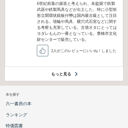
6世紀前葉の築造と考えられ、未盗掘で鉄製
武器や鉄製馬具などが出土した。特に小型矩
形立聞環状鏡板付轡は国内最古級として注目
される。埴輪や馬具、横穴式石室などに関す
る考察も充実している。古墳オタにとっては
ヨダレもんの一冊となっている。豊橋市文化
財センターで販売している。
2人がこのレビューにいいね！しました
もっと見る
本を探す
六一書房の本
ランキング
特価図書