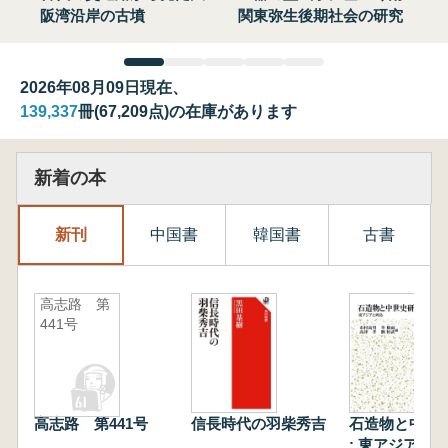
阪湾沿岸の古墳
関東弥生後期社会の研究
2026年08月09日現在、
139,337
冊(67,209点)の在庫があります
新着の本
新刊
中国書
韓国書
古書
高志路 第
441号
高志路 第441号
信長時代の羽柴秀吉
石造物と中世
: 東アジアと