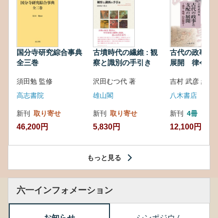
国分寺研究綜合事典
古墳時代の繊維 : 観
古代の政事と
全三巻
察と識別の手引き
展開 律令・
対外関係
須田勉 監修
沢田むつ代 著
吉村 武彦 編集
高志書院
雄山閣
八木書店
新刊
取り寄せ
新刊
取り寄せ
新刊
4冊
46,200円
5,830円
12,100円
もっと見る
六一インフォメーション
お知らせ
シンポジウム