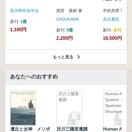
新潟県民俗学会
黒田 基樹 著
KADOKAWA
高志書院
新刊
1冊
1,100円
新刊
5冊
新刊
未刊
2,200円
16,500円
もっと見る
あなたへのおすすめ
沃川三陽里
Human Activit
遺蹟
System: Its
Spatiotempora
Structure
遺丘と女神 メソポ
沃川三陽里遺蹟
Human Activi