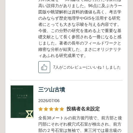
高い説得力がありました。96点に及ぶカラー
図版や眺望解析は資料的価値も高く、考古学
のみならず歴史地理学やGISを活用する研究
者にとっても大きな示唆を与える内容です。
今後、この分野の研究を進める上で重要な基
礎文献として長く参照される一冊になると感
じました。著者の長年のフィールドワークと
緻密な分析が結実した、まさにオリジナリテ
ィあふれる研究成果です。
7人がこのレビューにいいね！しました
三ツ山古墳
2026/07/06
投稿者名未設定
全長38メートルの前方後円墳で、前方部と後
円部にそれぞれ横穴式石室が検出され、前方
部の２号石室は無袖で、東三河では最古級の