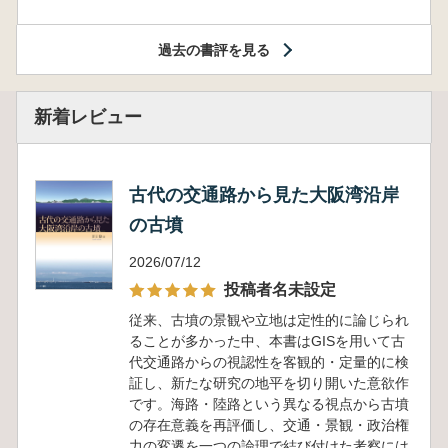
過去の書評を見る
新着レビュー
古代の交通路から見た大阪湾沿岸
の古墳
2026/07/12
投稿者名未設定
従来、古墳の景観や立地は定性的に論じられ
ることが多かった中、本書はGISを用いて古
代交通路からの視認性を客観的・定量的に検
証し、新たな研究の地平を切り開いた意欲作
です。海路・陸路という異なる視点から古墳
の存在意義を再評価し、交通・景観・政治権
力の変遷を一つの論理で結び付けた考察には