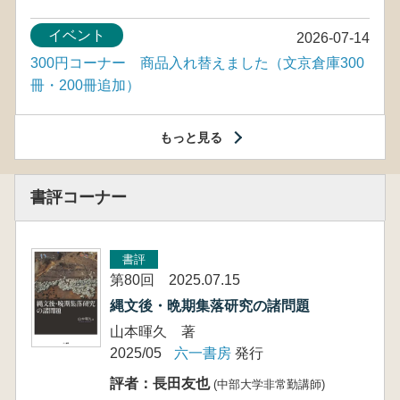
イベント
2026-07-14
300円コーナー 商品入れ替えました（文京倉庫300
冊・200冊追加）
もっと見る
書評コーナー
書評
第80回 2025.07.15
縄文後・晩期集落研究の諸問題
山本暉久 著
2025/05
六一書房
発行
評者：長田友也
(中部大学非常勤講師)