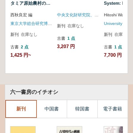
タミア原始農村の黎
System: Its
明
Spatiotempor
西秋良宏 編
中央文化財研究院、鐵道庁高速鐵道建設事業所
Hitoshi Watana
Structure
東京大学総合研究博物館
新刊
在庫なし
新刊
在庫なし
新刊
在庫なし
古書
1 点
3,207 円
古書
2 点
古書
1 点
1,425 円~
7,700 円
六一書房のイチオシ
新刊
中国書
韓国書
電子書籍