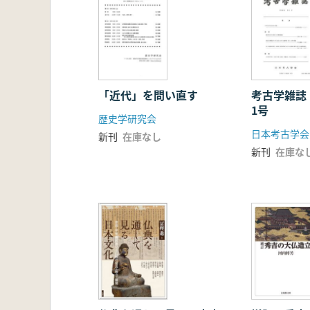
「近代」を問い直す
考古学雑誌
1号
歴史学研究会
日本考古学会
新刊
在庫なし
新刊
在庫な