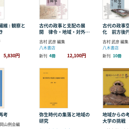
維 : 観察と
古代の政事と支配の展
古代の政事
き
開 律令・地域・対外関
化 前方後
係
ことば
著
吉村 武彦 編集
吉村 武彦 編集
八木書店
八木書店
5,830円
12,100円
新刊
4冊
新刊
10冊
再考
弥生時代の集落と地域の
地域からの考
研究
大学の挑戦
岡山例会編