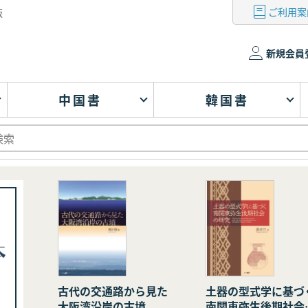
ご利用案
版
新規会員
中国書
韓国書
古代の交通路から見た
土器の型式学に基づ
大阪湾沿岸の古墳
南関東弥生後期社会