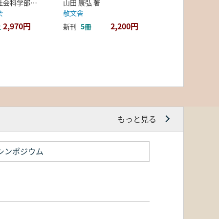
弘前大学人文社会科学部北日本考古学研究センター 編
山田 康弘 著
会
敬文舎
2,970円
2,200円
上
新刊
5冊
もっと見る
シンポジウム