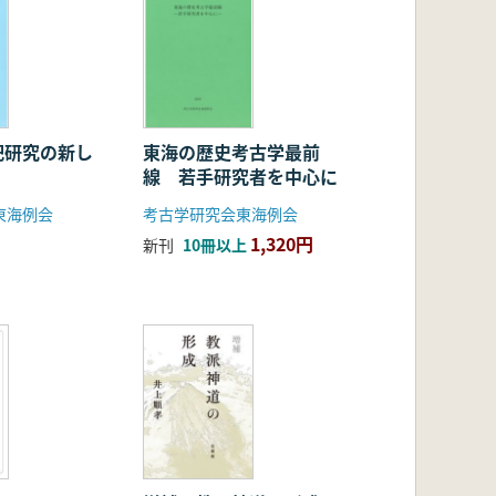
祀研究の新し
東海の歴史考古学最前
線 若手研究者を中心に
東海例会
考古学研究会東海例会
1,320円
新刊
10冊以上