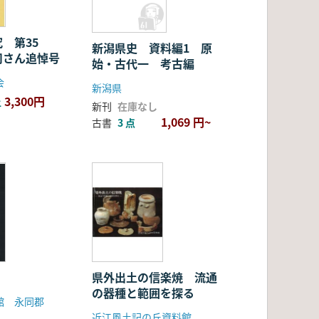
 第35
新潟県史 資料編1 原
司さん追悼号
始・古代一 考古編
会
新潟県
3,300円
上
新刊
在庫なし
1,069 円~
古書
3 点
県外出土の信楽焼 流通
の器種と範囲を探る
館 永同郡
近江風土記の丘資料館