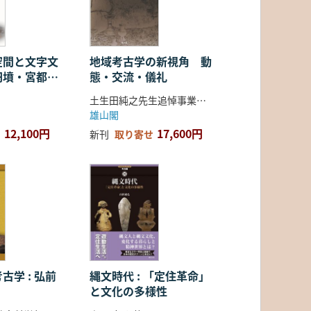
空間と文字文
地域考古学の新視角 動
円墳・宮都・
態・交流・儀礼
土生田純之先生追悼事業会 編
雄山閣
12,100円
17,600円
新刊
取り寄せ
古学 : 弘前
縄文時代 : 「定住革命」
と文化の多様性