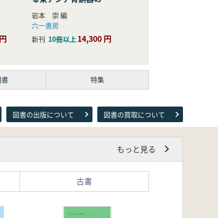
際的研究
岩本 崇 編
六一書房
 円
14,300 円
新刊
10冊以上
図書
特集
図書の出版について
図書の買取について
もっと見る
古書