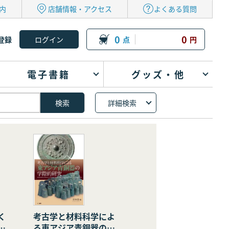
内
店舗情報・アクセス
よくある質問
0
0
登録
点
円
電子書籍
グッズ・他
詳細検索
く
考古学と材料科学によ
の
る東アジア青銅器の学