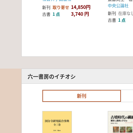
中央公論社
14,850円
新刊
取り寄せ
3,740 円
新刊
在庫な
古書
1 点
古書
1 点
六一書房のイチオシ
新刊