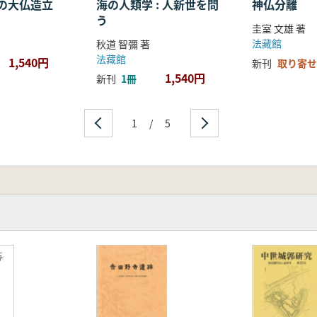
の大仏造立
海の人類学 : 人新世を問
神仏分離
う
圭室 文雄 著
法藏館
秋道 智彌 著
法藏館
1,540円
新刊
取り寄せ
1,540円
新刊
1冊
1
/
5
与