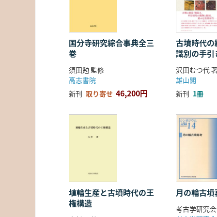
国分寺研究綜合事典全三
古墳時代の繊
巻
識別の手引
須田勉 監修
沢田むつ代 
高志書院
雄山閣
46,200円
新刊
取り寄せ
新刊
1冊
埴輪生産と古墳時代の王
月の輪古墳
権構造
考古学研究会