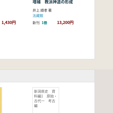
増補 教派神道の形成
井上 順孝 著
法藏館
1,430円
13,200円
新刊
1冊
新潟県史 資
料編1 原始・
古代一 考古
編