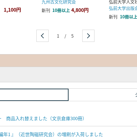
九州古文化研究会
弘前大学出版
1,100円
4,800円
新刊
10冊以上
新刊
10冊以
1
/
5
ナー 商品入れ替えました（文京倉庫300冊）
編年1 』（近世陶磁研究会）の増刷が入荷しました