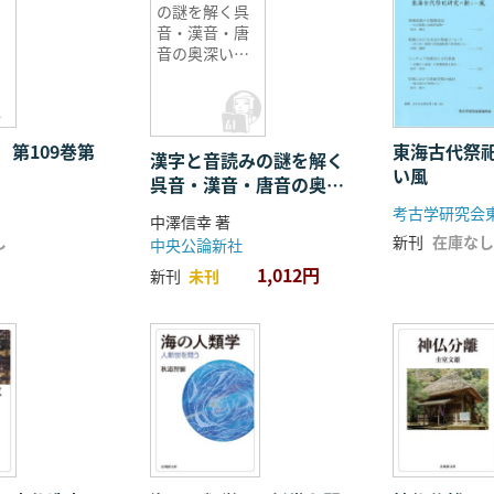
の謎を解く呉
音・漢音・唐
音の奥深い世
界
 第109巻第
東海古代祭
漢字と音読みの謎を解く
い風
呉音・漢音・唐音の奥深
い世界
考古学研究会
中澤信幸 著
し
新刊
在庫なし
中央公論新社
1,012円
新刊
未刊