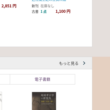
2,851 円
新刊
在庫なし
1,100 円
古書
1 点
もっと見る
電子書籍