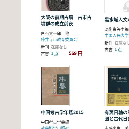
大阪の前期古墳 古市古
黒水城人文
墳群の成立前夜
沈衛栄等主編
白石太一郎 他
中国人民大学
藤井寺市教育委員会
新刊
在庫な
新刊
在庫なし
古書
1 点
569 円
古書
1 点
中国考古学年鑑2015
有翼日輪の謎
圏と古代日
中国考古学会編
社会科学出版社
斎藤尚生 著