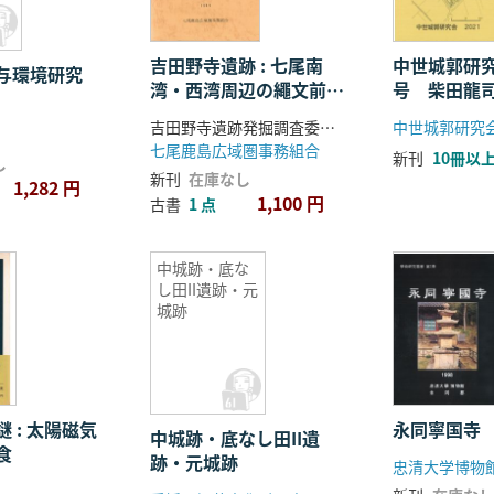
吉田野寺遺跡 : 七尾南
中世城郭研究
与環境研究
湾・西湾周辺の繩文前期
号 柴田龍
遺跡
吉田野寺遺跡発掘調査委員会, 吉田野寺遺跡発掘調査団, 七尾市教育委員会編
中世城郭研究
七尾鹿島広域圏事務組合
新刊
10冊以
し
新刊
在庫なし
1,282 円
1,100 円
古書
1 点
中城跡・底な
し田II遺跡・元
城跡
 : 太陽磁気
永同寧国寺
中城跡・底なし田II遺
食
跡・元城跡
忠清大学博物