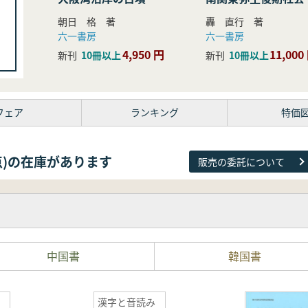
研究
朝日 格 著
轟 直行 著
六一書房
六一書房
4,950 円
11,000
新刊
10冊以上
新刊
10冊以上
フェア
ランキング
特価
81点)の在庫があります
販売の委託について
中国書
韓国書
漢字と音読み