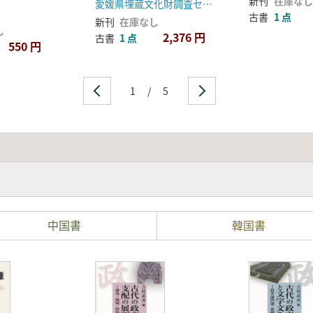
新刊
在庫なし
愛媛県埋蔵文化財調査センター
古書
1 点
新刊
在庫なし
し
2,376 円
古書
1 点
550 円
1
/
5
中国書
韓国書