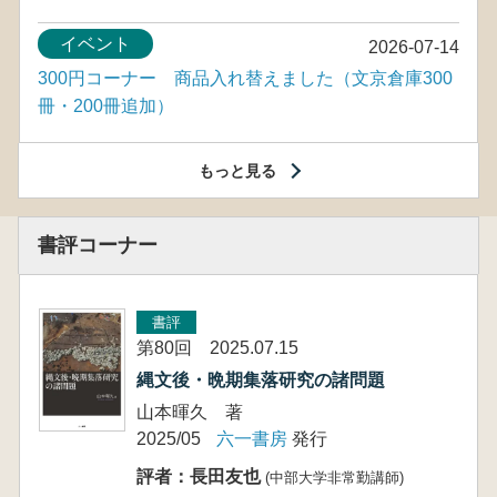
イベント
2026-07-14
300円コーナー 商品入れ替えました（文京倉庫300
冊・200冊追加）
もっと見る
書評コーナー
書評
第80回 2025.07.15
縄文後・晩期集落研究の諸問題
山本暉久 著
2025/05
六一書房
発行
評者：長田友也
(中部大学非常勤講師)