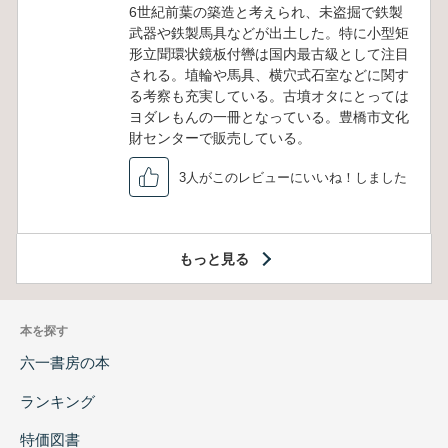
6世紀前葉の築造と考えられ、未盗掘で鉄製
武器や鉄製馬具などが出土した。特に小型矩
形立聞環状鏡板付轡は国内最古級として注目
される。埴輪や馬具、横穴式石室などに関す
る考察も充実している。古墳オタにとっては
ヨダレもんの一冊となっている。豊橋市文化
財センターで販売している。
3人がこのレビューにいいね！しました
もっと見る
本を探す
六一書房の本
ランキング
特価図書