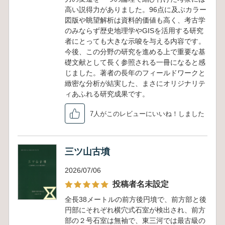
高い説得力がありました。96点に及ぶカラー
図版や眺望解析は資料的価値も高く、考古学
のみならず歴史地理学やGISを活用する研究
者にとっても大きな示唆を与える内容です。
今後、この分野の研究を進める上で重要な基
礎文献として長く参照される一冊になると感
じました。著者の長年のフィールドワークと
緻密な分析が結実した、まさにオリジナリテ
ィあふれる研究成果です。
7人がこのレビューにいいね！しました
三ツ山古墳
2026/07/06
投稿者名未設定
全長38メートルの前方後円墳で、前方部と後
円部にそれぞれ横穴式石室が検出され、前方
部の２号石室は無袖で、東三河では最古級の