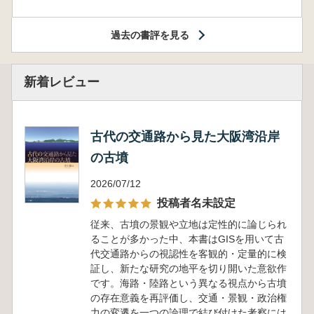
過去の書評を見る
新着レビュー
古代の交通路から見た大阪湾沿岸
の古墳
2026/07/12
投稿者名未設定
従来、古墳の景観や立地は定性的に論じられ
ることが多かった中、本書はGISを用いて古
代交通路からの視認性を客観的・定量的に検
証し、新たな研究の地平を切り開いた意欲作
です。海路・陸路という異なる視点から古墳
の存在意義を再評価し、交通・景観・政治権
力の変遷を一つの論理で結び付けた考察には