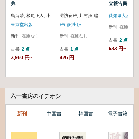
典
査報告書
鳥海靖, 松尾正人, 小風秀雅 編
諏訪春雄, 川村湊 編
東京堂出版
雄山閣出版
新刊
在庫なし
新刊
在庫なし
新刊
在庫なし
古書
2 点
633 円~
古書
2 点
古書
1 点
3,960 円~
426 円
六一書房のイチオシ
新刊
中国書
韓国書
電子書籍