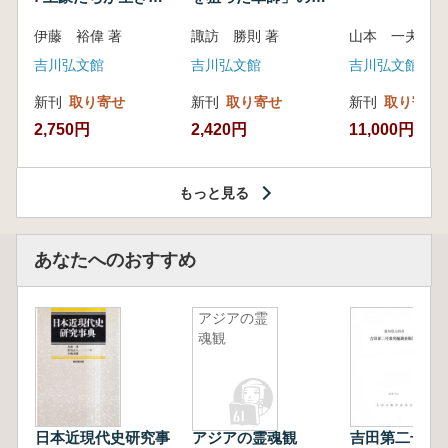
いた紀州制圧戦
像
伊藤 裕偉 著
諏訪 勝則 著
山本 一夫 
吉川弘文館
吉川弘文館
吉川弘文館
新刊
取り寄せ
新刊
取り寄せ
新刊
取り寄せ
2,750円
2,420円
11,000円
もっと見る
あなたへのおすすめ
アジアの霊
魂観
日本近現代史研究事
アジアの霊魂観
吉田第二号窯