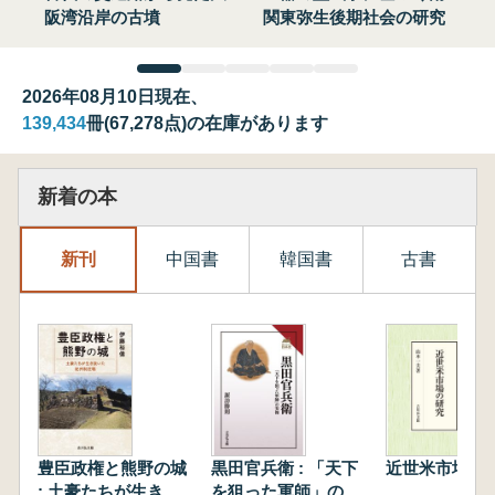
阪湾沿岸の古墳
関東弥生後期社会の研究
2026年08月10日現在、
139,434
冊(67,278点)の在庫があります
新着の本
新刊
中国書
韓国書
古書
豊臣政権と熊野の城
黒田官兵衛 : 「天下
近世米市場の
: 土豪たちが生き抜
を狙った軍師」の実