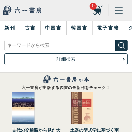
0
新刊
古書
中国書
韓国書
電子書籍
詳細検索
六一書房が出版する図書の最新刊をチェック！
古代の交通路から見た大
土器の型式学に基づく南