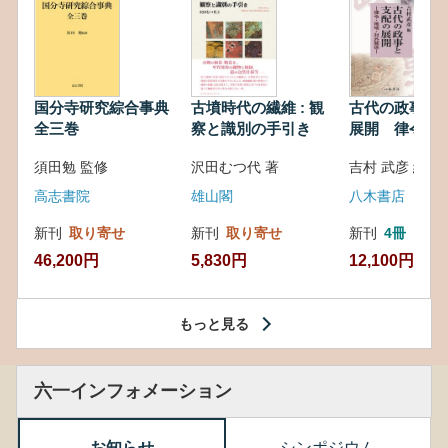
国分寺研究綜合事典
古墳時代の繊維 : 観
古代の政事と
全三巻
察と識別の手引き
展開 律令・
対外関係
須田勉 監修
沢田むつ代 著
吉村 武彦 編集
高志書院
雄山閣
八木書店
新刊
取り寄せ
新刊
取り寄せ
新刊
4冊
46,200円
5,830円
12,100円
もっと見る
六一インフォメーション
お知らせ
シンポジウム