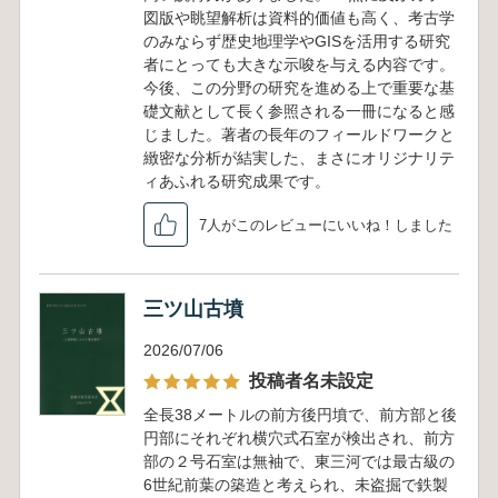
図版や眺望解析は資料的価値も高く、考古学
のみならず歴史地理学やGISを活用する研究
者にとっても大きな示唆を与える内容です。
今後、この分野の研究を進める上で重要な基
礎文献として長く参照される一冊になると感
じました。著者の長年のフィールドワークと
緻密な分析が結実した、まさにオリジナリテ
ィあふれる研究成果です。
7人がこのレビューにいいね！しました
三ツ山古墳
2026/07/06
投稿者名未設定
全長38メートルの前方後円墳で、前方部と後
円部にそれぞれ横穴式石室が検出され、前方
部の２号石室は無袖で、東三河では最古級の
6世紀前葉の築造と考えられ、未盗掘で鉄製