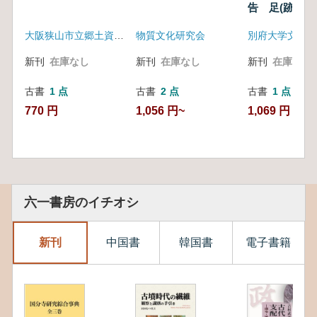
告 足(跡)
1999
大阪狭山市立郷土資料館
物質文化研究会
新刊
在庫なし
新刊
在庫なし
新刊
在庫なし
古書
1 点
古書
2 点
古書
1 点
770 円
1,056 円~
1,069 円
六一書房のイチオシ
新刊
中国書
韓国書
電子書籍