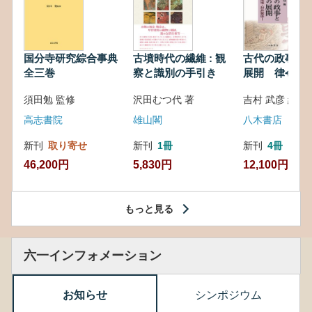
国分寺研究綜合事典
古墳時代の繊維 : 観
古代の政事と
全三巻
察と識別の手引き
展開 律令・
対外関係
須田勉 監修
沢田むつ代 著
吉村 武彦 編集
高志書院
雄山閣
八木書店
新刊
取り寄せ
新刊
1冊
新刊
4冊
46,200円
5,830円
12,100円
もっと見る
六一インフォメーション
お知らせ
シンポジウム