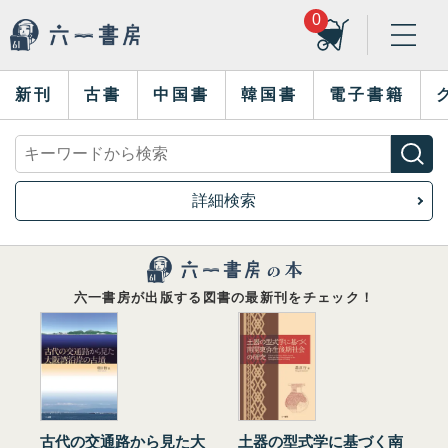
0
新刊
古書
中国書
韓国書
電子書籍
詳細検索
六一書房が出版する図書の最新刊をチェック！
古代の交通路から見た大
土器の型式学に基づく南