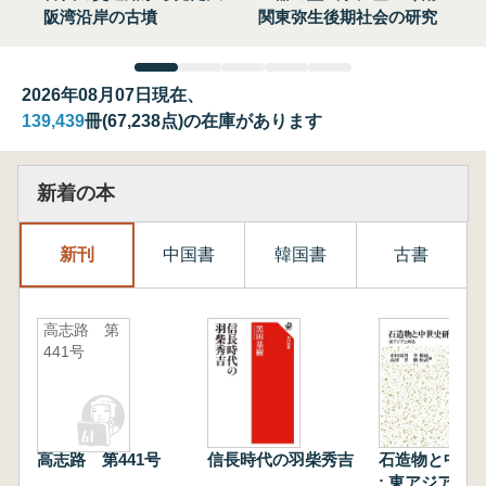
阪湾沿岸の古墳
関東弥生後期社会の研究
2026年08月07日現在、
139,439
冊(67,238点)の在庫があります
新着の本
新刊
中国書
韓国書
古書
高志路 第
441号
高志路 第441号
信長時代の羽柴秀吉
石造物と中世
: 東アジアと