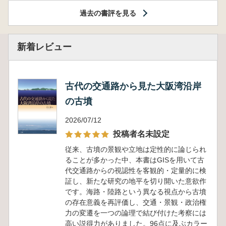
過去の書評を見る
新着レビュー
古代の交通路から見た大阪湾沿岸
の古墳
2026/07/12
投稿者名未設定
従来、古墳の景観や立地は定性的に論じられ
ることが多かった中、本書はGISを用いて古
代交通路からの視認性を客観的・定量的に検
証し、新たな研究の地平を切り開いた意欲作
です。海路・陸路という異なる視点から古墳
の存在意義を再評価し、交通・景観・政治権
力の変遷を一つの論理で結び付けた考察には
高い説得力がありました。96点に及ぶカラー