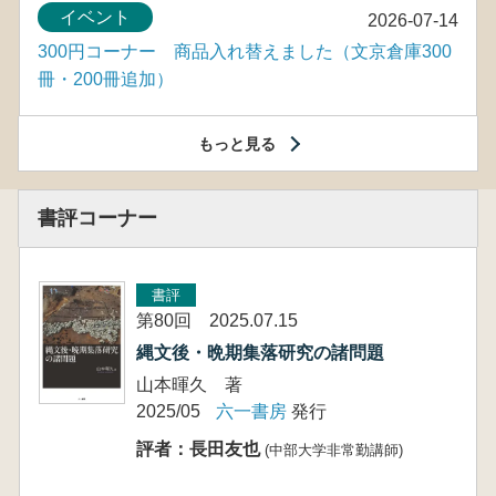
イベント
2026-07-14
300円コーナー 商品入れ替えました（文京倉庫300
冊・200冊追加）
もっと見る
書評コーナー
書評
第80回 2025.07.15
縄文後・晩期集落研究の諸問題
山本暉久 著
2025/05
六一書房
発行
評者：長田友也
(中部大学非常勤講師)