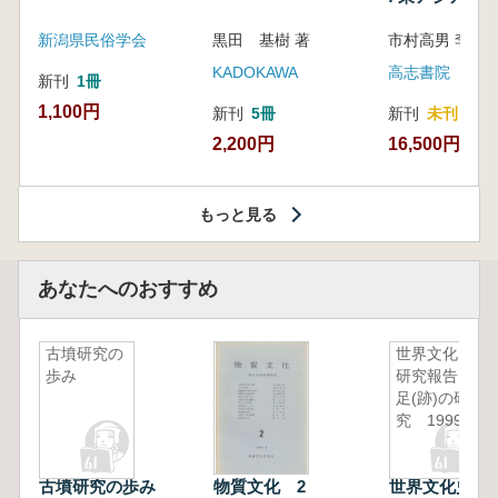
新潟県民俗学会
黒田 基樹 著
KADOKAWA
高志書院
新刊
1冊
1,100円
新刊
5冊
新刊
未刊
2,200円
16,500円
もっと見る
あなたへのおすすめ
古墳研究の
世界文化史
歩み
研究報告
足(跡)の研
究 1999
古墳研究の歩み
物質文化 2
世界文化史研