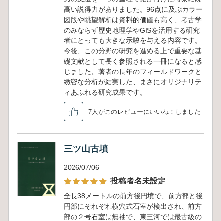
高い説得力がありました。96点に及ぶカラー
図版や眺望解析は資料的価値も高く、考古学
のみならず歴史地理学やGISを活用する研究
者にとっても大きな示唆を与える内容です。
今後、この分野の研究を進める上で重要な基
礎文献として長く参照される一冊になると感
じました。著者の長年のフィールドワークと
緻密な分析が結実した、まさにオリジナリテ
ィあふれる研究成果です。
7人がこのレビューにいいね！しました
三ツ山古墳
2026/07/06
投稿者名未設定
全長38メートルの前方後円墳で、前方部と後
円部にそれぞれ横穴式石室が検出され、前方
部の２号石室は無袖で、東三河では最古級の