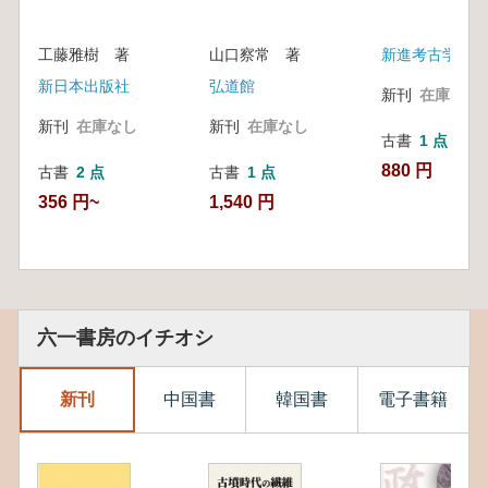
工藤雅樹 著
山口察常 著
新進考古学同人
新日本出版社
弘道館
新刊
在庫なし
新刊
在庫なし
新刊
在庫なし
古書
1 点
880 円
古書
2 点
古書
1 点
356 円~
1,540 円
六一書房のイチオシ
新刊
中国書
韓国書
電子書籍