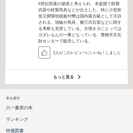
6世紀前葉の築造と考えられ、未盗掘で鉄製
武器や鉄製馬具などが出土した。特に小型矩
形立聞環状鏡板付轡は国内最古級として注目
される。埴輪や馬具、横穴式石室などに関す
る考察も充実している。古墳オタにとっては
ヨダレもんの一冊となっている。豊橋市文化
財センターで販売している。
2人がこのレビューにいいね！しました
もっと見る
本を探す
六一書房の本
ランキング
特価図書