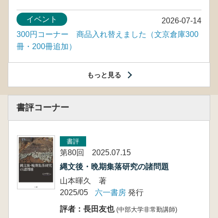
イベント
2026-07-14
300円コーナー 商品入れ替えました（文京倉庫300
冊・200冊追加）
もっと見る
書評コーナー
書評
第80回 2025.07.15
縄文後・晩期集落研究の諸問題
山本暉久 著
2025/05
六一書房
発行
評者：長田友也
(中部大学非常勤講師)