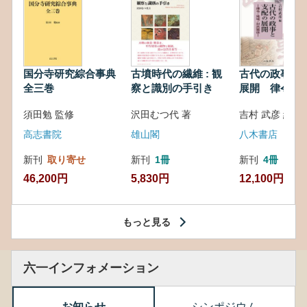
国分寺研究綜合事典
古墳時代の繊維 : 観
古代の政事と
全三巻
察と識別の手引き
展開 律令・
対外関係
須田勉 監修
沢田むつ代 著
吉村 武彦 編集
高志書院
雄山閣
八木書店
新刊
取り寄せ
新刊
1冊
新刊
4冊
46,200円
5,830円
12,100円
もっと見る
六一インフォメーション
お知らせ
シンポジウム