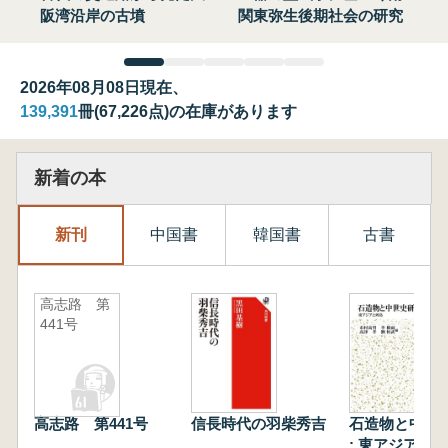
阪湾沿岸の古墳
関東弥生後期社会の研究
2026年08月08日現在、
139,391
冊(67,226点)の在庫があります
新着の本
新刊
中国書
韓国書
古書
高志路 第
441号
高志路 第441号
信長時代の羽柴秀吉
石造物と中世
: 東アジアと