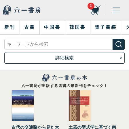
0
新刊
古書
中国書
韓国書
電子書籍
詳細検索
六一書房が出版する図書の最新刊をチェック！
古代の交通路から見た大
土器の型式学に基づく南