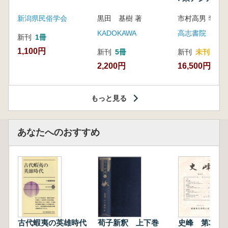
新潟県民俗学会
黒田 基樹 著
KADOKAWA
高志書院
新刊
1冊
1,100円
新刊
5冊
新刊
未刊
2,200円
16,500円
もっと見る
あなたへのおすすめ
古代蝦夷の英雄時代
荀子新釈 上下巻
史峰 第38号