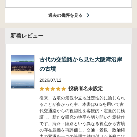
過去の書評を見る
新着レビュー
古代の交通路から見た大阪湾沿岸
の古墳
2026/07/12
投稿者名未設定
従来、古墳の景観や立地は定性的に論じられ
ることが多かった中、本書はGISを用いて古
代交通路からの視認性を客観的・定量的に検
証し、新たな研究の地平を切り開いた意欲作
です。海路・陸路という異なる視点から古墳
の存在意義を再評価し、交通・景観・政治権
力の変遷を一つの論理で結び付けた考察には