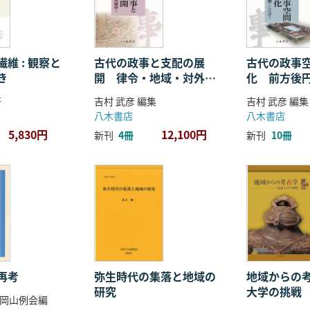
維 : 観察と
古代の政事と支配の展
古代の政事
き
開 律令・地域・対外関
化 前方後
係
ことば
著
吉村 武彦 編集
吉村 武彦 編集
八木書店
八木書店
5,830円
12,100円
新刊
4冊
新刊
10冊
再考
弥生時代の集落と地域の
地域からの考
研究
大学の挑戦
岡山例会編