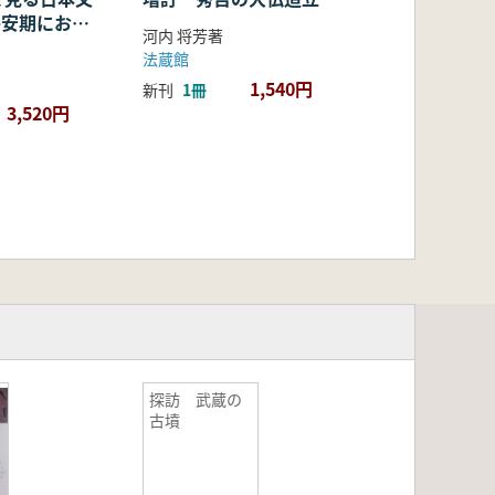
・平安期におけ
河内 将芳著
容・融合・展
法蔵館
1,540円
新刊
1冊
3,520円
探訪 武蔵の
古墳