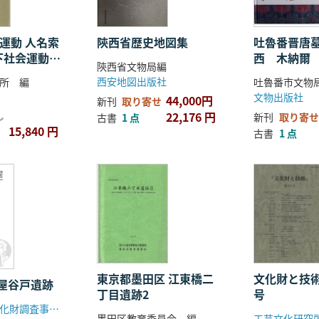
運動 人名索
陝西省歴史地図集
吐魯番晋唐
下社会運動人
西 木納爾
陝西省文物局編
 上、下 全2
報告
西安地図出版社
所 編
文物出版社
44,000円
新刊
取り寄せ
し
22,176 円
新刊
取り寄せ
古書
1 点
15,840 円
古書
1 点
屋
東京都墨田区 江東橋二
文化財と技術
屋谷戸遺跡
丁目遺跡2
号
群馬県埋蔵文化財調査事業団
墨田区教育委員会 編
工芸文化研究