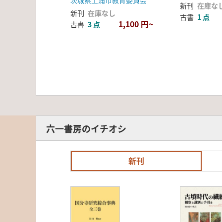
新刊
在庫な
新刊
在庫なし
古書
1 点
1,100 円~
古書
3 点
六一書房のイチオシ
新刊