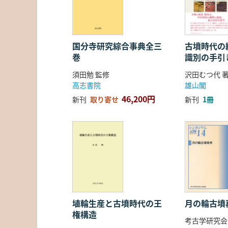
国分寺研究綜合事典全三
古墳時代の繊
巻
識別の手引
須田勉 監修
沢田むつ代 
高志書院
雄山閣
46,200円
新刊
取り寄せ
新刊
1冊
埴輪生産と古墳時代の王
月の輪古墳
権構造
考古学研究会