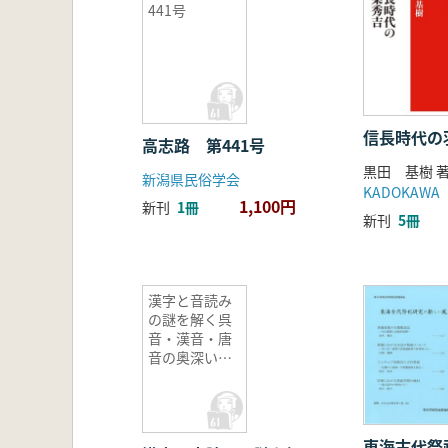
441号
信長時代の
高志路 第441号
黒田 基樹 
新潟県民俗学会
KADOKAWA
1,100円
新刊
1冊
新刊
5冊
漢字と音読み
の謎を解く呉
音・漢音・唐
音の奥深い世
界
東海古代祭