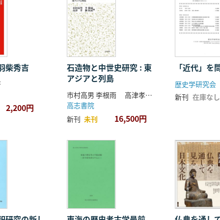
羽柴秀吉
石造物と中世史研究 : 東
「近代」を
アジアと列島
著
歴史学研究会
市村高男 李根雨 高津孝 劉恒武 編
新刊
在庫なし
高志書院
2,200円
16,500円
新刊
未刊
祀研究の新し
東海の歴史考古学最前
仏典を通し