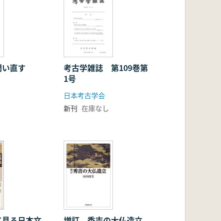
問い直す
考古学雑誌 第109巻第
1号
日本考古学会
新刊
在庫なし
て見る日本文
増訂 秀吉の大仏造立