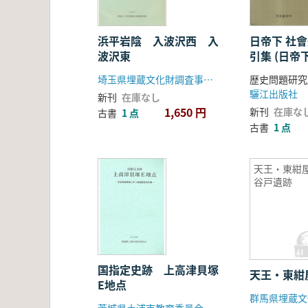
浜平岩陰 入波沢西 入
日帝下 社會
波沢東
引集 (日帝
名索引集)
埼玉県埋蔵文化財調査事業団
歴史問題研究
巻
驪江出版社
新刊
在庫なし
1,650 円
新刊
在庫な
古書
1 点
古書
1 点
天王・東紺
谷戸遺跡
国指定史跡 上高津貝塚
天王・東紺
E地点
茨城県土浦市教育委員会