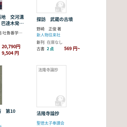
墓地 交河溝
探訪 武蔵の古墳
 巴達木発掘
野崎 正俊 著
吐魯番市文物局 吐魯番学研究院 吐魯番博物館
新人物往来社
新刊
在庫なし
20,790円
569 円~
古書
2 点
9,504 円
法隆寺論抄
 第10
法隆寺論抄
聖徳太子奉讃会
所