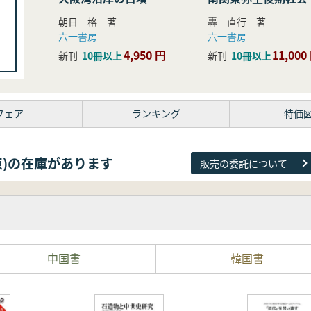
研究
朝日 格 著
轟 直行 著
六一書房
六一書房
4,950 円
11,000
新刊
10冊以上
新刊
10冊以上
フェア
ランキング
特価
26点)の在庫があります
販売の委託について
中国書
韓国書