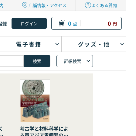
内
店舗情報・アクセス
よくある質問
0
0
登録
点
円
電子書籍
グッズ・他
詳細検索
く
考古学と材料科学によ
の
る東アジア青銅器の学