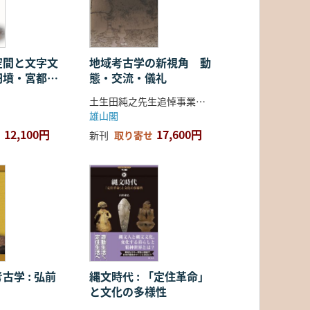
空間と文字文
地域考古学の新視角 動
円墳・宮都・
態・交流・儀礼
土生田純之先生追悼事業会 編
雄山閣
12,100円
17,600円
新刊
取り寄せ
古学 : 弘前
縄文時代 : 「定住革命」
と文化の多様性