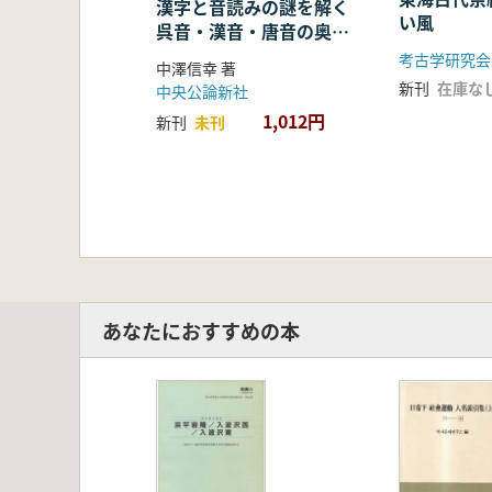
漢字と音読みの謎を解く
い風
呉音・漢音・唐音の奥深
い世界
考古学研究会
中澤信幸 著
新刊
在庫な
中央公論新社
1,012円
新刊
未刊
あなたにおすすめの本