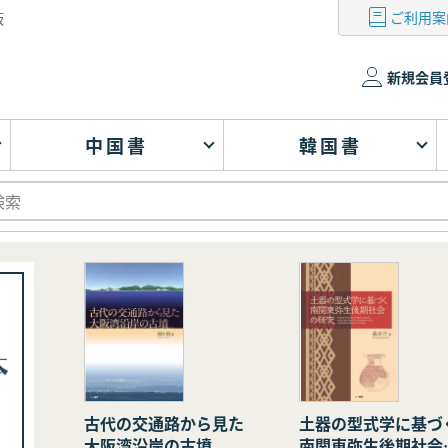
ご利用案
版
新規会員
中国書
韓国書
古代の交通路から見た
土器の型式学に基づ
大阪湾沿岸の古墳
南関東弥生後期社会