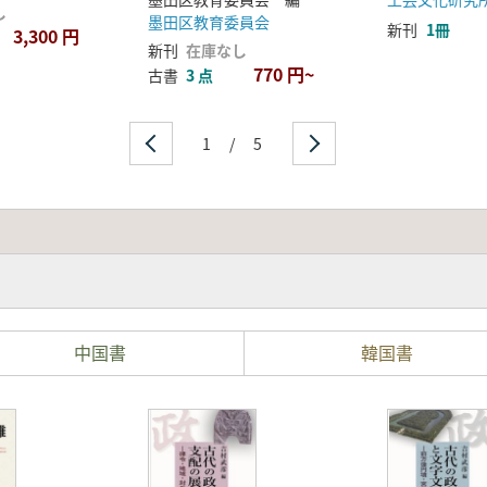
し
墨田区教育委員会
新刊
1冊
3,300 円
新刊
在庫なし
770 円~
古書
3 点
1
/
5
中国書
韓国書