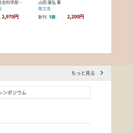
弘前大学人文社会科学部北日本考古学研究センター 編
山田 康弘 著
会
敬文舎
2,970円
2,200円
上
新刊
5冊
もっと見る
シンポジウム