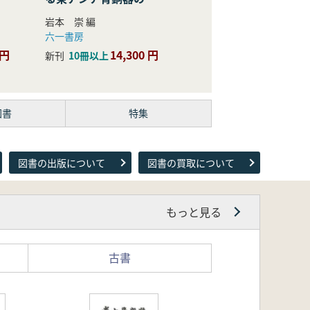
際的研究
岩本 崇 編
六一書房
 円
14,300 円
新刊
10冊以上
図書
特集
図書の出版について
図書の買取について
もっと見る
古書