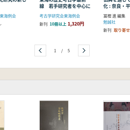
線 若手研究者を中心に
化 : 奈良
る仏教の受
東海例会
考古学研究会東海例会
冨樫 進 編集
開
勉誠社
1,320円
し
新刊
10冊以上
新刊
取り寄せ
1
/
5