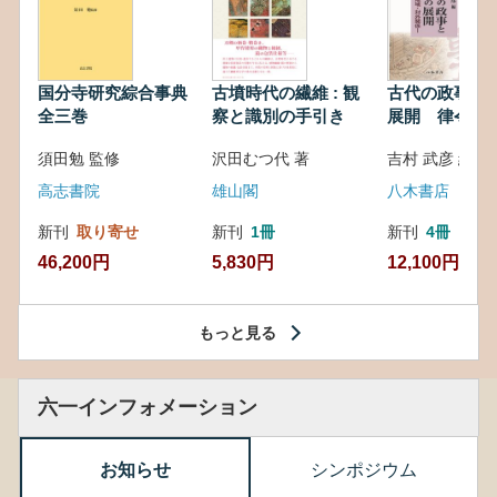
国分寺研究綜合事典
古墳時代の繊維 : 観
古代の政事と
全三巻
察と識別の手引き
展開 律令・
対外関係
須田勉 監修
沢田むつ代 著
吉村 武彦 編集
高志書院
雄山閣
八木書店
新刊
取り寄せ
新刊
1冊
新刊
4冊
46,200円
5,830円
12,100円
もっと見る
六一インフォメーション
お知らせ
シンポジウム