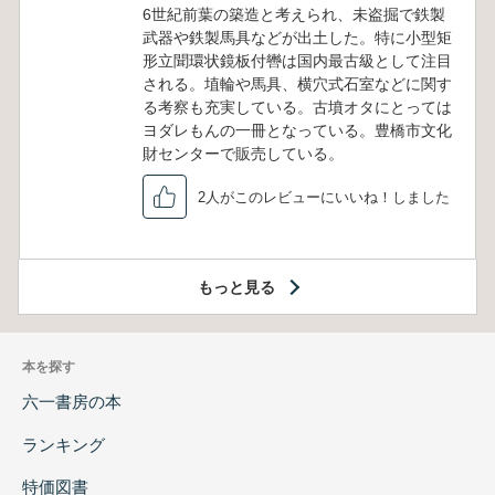
6世紀前葉の築造と考えられ、未盗掘で鉄製
武器や鉄製馬具などが出土した。特に小型矩
形立聞環状鏡板付轡は国内最古級として注目
される。埴輪や馬具、横穴式石室などに関す
る考察も充実している。古墳オタにとっては
ヨダレもんの一冊となっている。豊橋市文化
財センターで販売している。
2人がこのレビューにいいね！しました
もっと見る
本を探す
六一書房の本
ランキング
特価図書