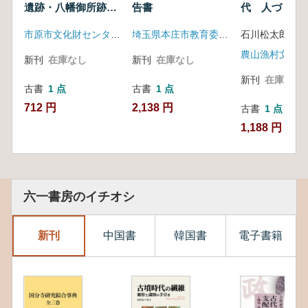
遺跡・八幡御所跡推
告書
代 人づくり
定地
記 滋賀
市原市文化財センター 大厩辰巳ヶ原遺跡等調査会
埼玉県本庄市教育委員会
石川松太郎 [ほ
農山漁村文化協
新刊
在庫なし
新刊
在庫なし
新刊
在庫なし
古書
1 点
古書
1 点
712 円
2,138 円
古書
1 点
1,188 円
六一書房のイチオシ
新刊
中国書
韓国書
電子書籍