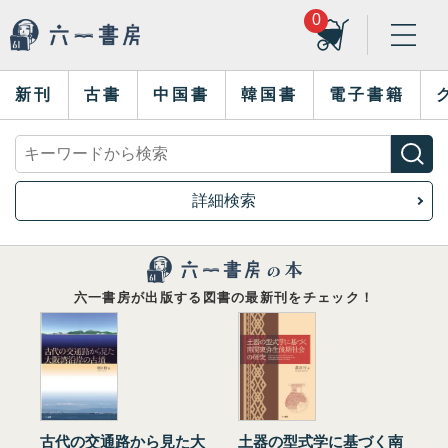
0
新刊
古書
中国書
韓国書
電子書籍
詳細検索
六一書房が出版する図書の最新刊をチェック！
古代の交通路から見た大
土器の型式学に基づく南