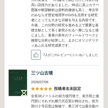
高い説得力がありました。96点に及ぶカラー
図版や眺望解析は資料的価値も高く、考古学
のみならず歴史地理学やGISを活用する研究
者にとっても大きな示唆を与える内容です。
今後、この分野の研究を進める上で重要な基
礎文献として長く参照される一冊になると感
じました。著者の長年のフィールドワークと
緻密な分析が結実した、まさにオリジナリテ
ィあふれる研究成果です。
7人がこのレビューにいいね！しました
三ツ山古墳
2026/07/06
投稿者名未設定
全長38メートルの前方後円墳で、前方部と後
円部にそれぞれ横穴式石室が検出され、前方
部の２号石室は無袖で、東三河では最古級の