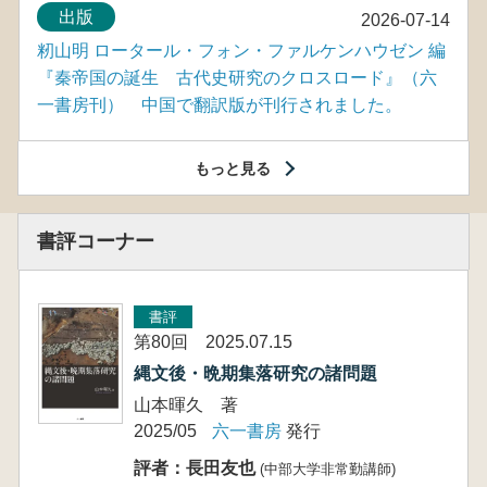
出版
2026-07-14
籾山明 ロータール・フォン・ファルケンハウゼン 編
『秦帝国の誕生 古代史研究のクロスロード』（六
一書房刊） 中国で翻訳版が刊行されました。
もっと見る
書評コーナー
書評
第80回 2025.07.15
縄文後・晩期集落研究の諸問題
山本暉久 著
2025/05
六一書房
発行
評者：長田友也
(中部大学非常勤講師)