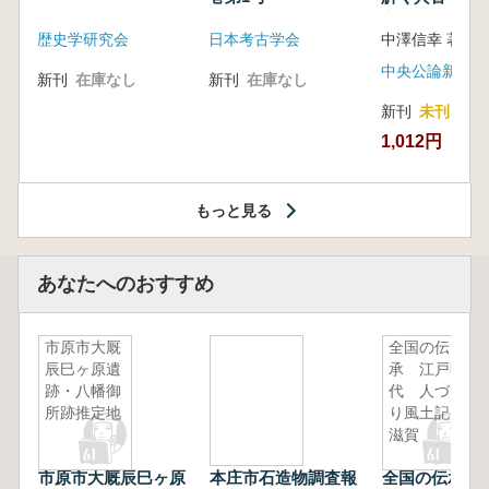
音の奥深い世
歴史学研究会
日本考古学会
中澤信幸 著
中央公論新社
新刊
在庫なし
新刊
在庫なし
新刊
未刊
1,012円
もっと見る
あなたへのおすすめ
市原市大厩
全国の伝
辰巳ヶ原遺
承 江戸時
跡・八幡御
代 人づく
所跡推定地
り風土記
滋賀
市原市大厩辰巳ヶ原
本庄市石造物調査報
全国の伝承 