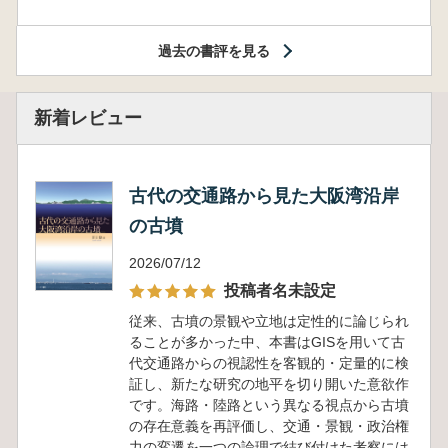
過去の書評を見る
新着レビュー
古代の交通路から見た大阪湾沿岸
の古墳
2026/07/12
投稿者名未設定
従来、古墳の景観や立地は定性的に論じられ
ることが多かった中、本書はGISを用いて古
代交通路からの視認性を客観的・定量的に検
証し、新たな研究の地平を切り開いた意欲作
です。海路・陸路という異なる視点から古墳
の存在意義を再評価し、交通・景観・政治権
力の変遷を一つの論理で結び付けた考察には