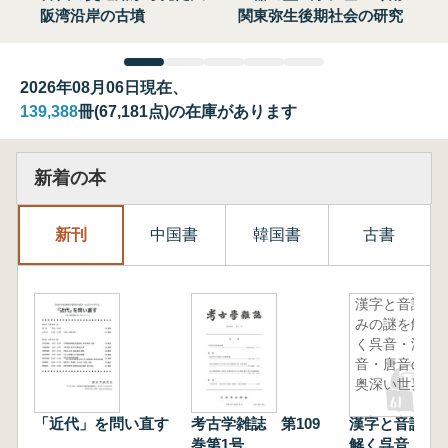
阪湾沿岸の古墳
関東弥生後期社会の研究
2026年08月06日現在、
139,388
冊(67,181点)の在庫があります
新着の本
新刊
中国書
韓国書
古書
漢字と音読
みの謎を解
く呉音・漢
音・唐音の
奥深い世界
「近代」を問い直す
考古学雑誌 第109
漢字と音読み
巻第1号
解く呉音・漢