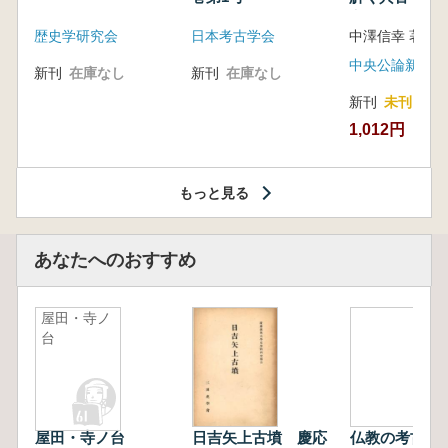
音の奥深い世
歴史学研究会
日本考古学会
中澤信幸 著
中央公論新社
新刊
在庫なし
新刊
在庫なし
新刊
未刊
1,012円
もっと見る
あなたへのおすすめ
屋田・寺ノ
台
屋田・寺ノ台
日吉矢上古墳 慶応
仏教の考古学