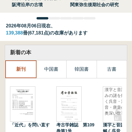
阪湾沿岸の古墳
関東弥生後期社会の研究
2026年08月06日現在、
139,388
冊(67,181点)の在庫があります
新着の本
新刊
中国書
韓国書
古書
漢字と音読
みの謎を解
く呉音・漢
音・唐音の
奥深い世界
「近代」を問い直す
考古学雑誌 第109
漢字と音読み
巻第1号
解く呉音・漢