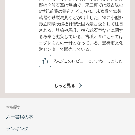
部の２号石室は無袖で、東三河では最古級の
6世紀前葉の築造と考えられ、未盗掘で鉄製
武器や鉄製馬具などが出土した。特に小型矩
形立聞環状鏡板付轡は国内最古級として注目
される。埴輪や馬具、横穴式石室などに関す
る考察も充実している。古墳オタにとっては
ヨダレもんの一冊となっている。豊橋市文化
財センターで販売している。
2人がこのレビューにいいね！しました
もっと見る
本を探す
六一書房の本
ランキング