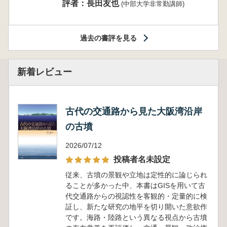
評者：長田友也
(中部大学非常勤講師)
過去の書評を見る
新着レビュー
古代の交通路から見た大阪湾沿岸
の古墳
2026/07/12
投稿者名未設定
従来、古墳の景観や立地は定性的に論じられ
ることが多かった中、本書はGISを用いて古
代交通路からの視認性を客観的・定量的に検
証し、新たな研究の地平を切り開いた意欲作
です。海路・陸路という異なる視点から古墳