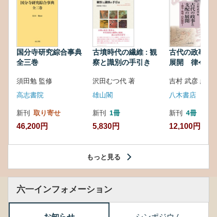
国分寺研究綜合事典
古墳時代の繊維 : 観
古代の政事と
全三巻
察と識別の手引き
展開 律令・
対外関係
須田勉 監修
沢田むつ代 著
吉村 武彦 編集
高志書院
雄山閣
八木書店
新刊
取り寄せ
新刊
1冊
新刊
4冊
46,200円
5,830円
12,100円
もっと見る
六一インフォメーション
お知らせ
シンポジウム