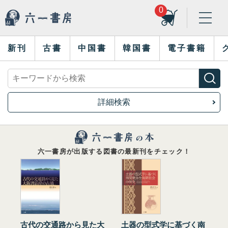
0
新刊
古書
中国書
韓国書
電子書籍
詳細検索
六一書房が出版する図書の最新刊をチェック！
古代の交通路から見た大
土器の型式学に基づく南