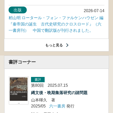
出版
2026-07-14
籾山明 ロータール・フォン・ファルケンハウゼン 編
『秦帝国の誕生 古代史研究のクロスロード』（六
一書房刊） 中国で翻訳版が刊行されました。
もっと見る
書評コーナー
書評
第80回 2025.07.15
縄文後・晩期集落研究の諸問題
山本暉久 著
2025/05
六一書房
発行