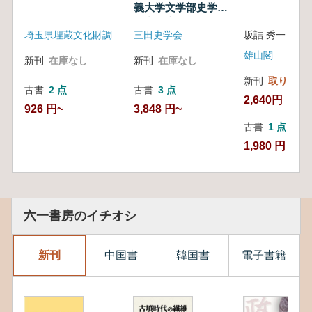
義大学文学部史学科
研究報告 (初版)
埼玉県埋蔵文化財調査事業団
三田史学会
坂詰 秀一 著
雄山閣
新刊
在庫なし
新刊
在庫なし
新刊
取り寄せ
古書
2 点
古書
3 点
2,640円
926 円~
3,848 円~
古書
1 点
1,980 円
六一書房のイチオシ
新刊
中国書
韓国書
電子書籍