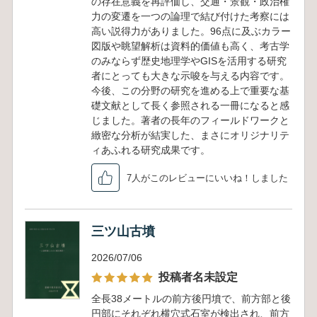
の存在意義を再評価し、交通・景観・政治権
力の変遷を一つの論理で結び付けた考察には
高い説得力がありました。96点に及ぶカラー
図版や眺望解析は資料的価値も高く、考古学
のみならず歴史地理学やGISを活用する研究
者にとっても大きな示唆を与える内容です。
今後、この分野の研究を進める上で重要な基
礎文献として長く参照される一冊になると感
じました。著者の長年のフィールドワークと
緻密な分析が結実した、まさにオリジナリテ
ィあふれる研究成果です。
7人がこのレビューにいいね！しました
三ツ山古墳
2026/07/06
投稿者名未設定
全長38メートルの前方後円墳で、前方部と後
円部にそれぞれ横穴式石室が検出され、前方