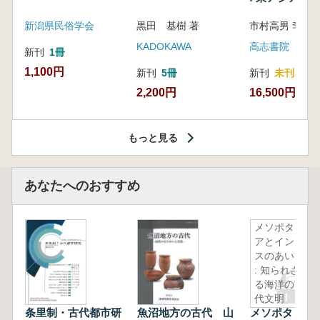
新潟県民俗学会
黒田 基樹 著
KADOKAWA
高志書院
新刊
1冊
1,100円
新刊
5冊
新刊
未刊
2,200円
16,500円
もっと見る
あなたへのおすすめ
メソポタミ
アとインダ
スのあいだ
: 知られざ
る海洋の古
代文明
条里制・古代都市研
魚沼地方の古代 山
メソポタミア