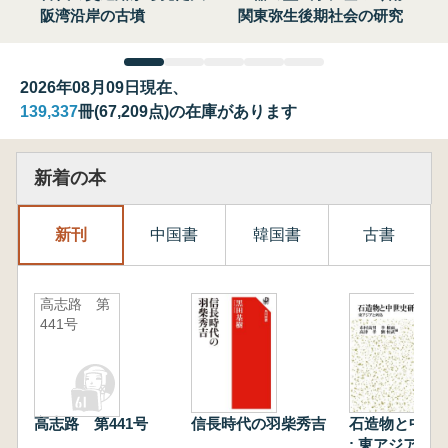
阪湾沿岸の古墳
関東弥生後期社会の研究
2026年08月09日現在、
139,337
冊(67,209点)の在庫があります
新着の本
新刊
中国書
韓国書
古書
高志路 第
441号
高志路 第441号
信長時代の羽柴秀吉
石造物と中世
: 東アジアと