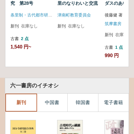
究 第28号
里のなりわいと交流
ダスのあいだ :
れざる海洋の
条里制・古代都市研究会
津南町教育委員会
後藤健 著
明
筑摩書房
新刊
在庫なし
新刊
在庫なし
新刊
在庫なし
古書
2 点
1,540 円~
古書
1 点
990 円
六一書房のイチオシ
新刊
中国書
韓国書
電子書籍