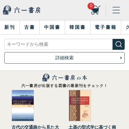
0
新刊
古書
中国書
韓国書
電子書籍
詳細検索
六一書房が出版する図書の最新刊をチェック！
古代の交通路から見た大
土器の型式学に基づく南