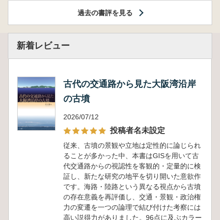
過去の書評を見る
新着レビュー
古代の交通路から見た大阪湾沿岸
の古墳
2026/07/12
投稿者名未設定
従来、古墳の景観や立地は定性的に論じられ
ることが多かった中、本書はGISを用いて古
代交通路からの視認性を客観的・定量的に検
証し、新たな研究の地平を切り開いた意欲作
です。海路・陸路という異なる視点から古墳
の存在意義を再評価し、交通・景観・政治権
力の変遷を一つの論理で結び付けた考察には
高い説得力がありました。96点に及ぶカラー