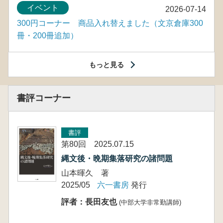
イベント
2026-07-14
300円コーナー 商品入れ替えました（文京倉庫300
冊・200冊追加）
もっと見る
書評コーナー
書評
第80回 2025.07.15
縄文後・晩期集落研究の諸問題
山本暉久 著
2025/05
六一書房
発行
評者：長田友也
(中部大学非常勤講師)