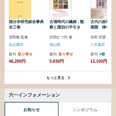
国分寺研究綜合事典
古墳時代の繊維 : 観
古代の政事と
全三巻
察と識別の手引き
展開 律令・
対外関係
須田勉 監修
沢田むつ代 著
吉村 武彦 編集
高志書院
雄山閣
八木書店
新刊
取り寄せ
新刊
取り寄せ
新刊
4冊
46,200円
5,830円
12,100円
もっと見る
六一インフォメーション
お知らせ
シンポジウム