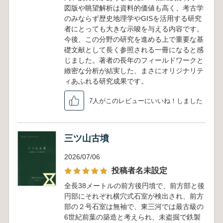
図版や眺望解析は資料的価値も高く、考古学
のみならず歴史地理学やGISを活用する研究
者にとっても大きな示唆を与える内容です。
今後、この分野の研究を進める上で重要な基
礎文献として長く参照される一冊になると感
じました。著者の長年のフィールドワークと
緻密な分析が結実した、まさにオリジナリテ
ィあふれる研究成果です。
7人がこのレビューにいいね！しました
三ツ山古墳
2026/07/06
投稿者名未設定
全長38メートルの前方後円墳で、前方部と後
円部にそれぞれ横穴式石室が検出され、前方
部の２号石室は無袖で、東三河では最古級の
6世紀前葉の築造と考えられ、未盗掘で鉄製