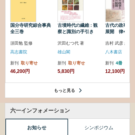
国分寺研究綜合事典
古墳時代の繊維 : 観
古代の政事と
全三巻
察と識別の手引き
展開 律令・
対外関係
須田勉 監修
沢田むつ代 著
吉村 武彦 編集
高志書院
雄山閣
八木書店
新刊
取り寄せ
新刊
取り寄せ
新刊
4冊
46,200円
5,830円
12,100円
もっと見る
六一インフォメーション
お知らせ
シンポジウム