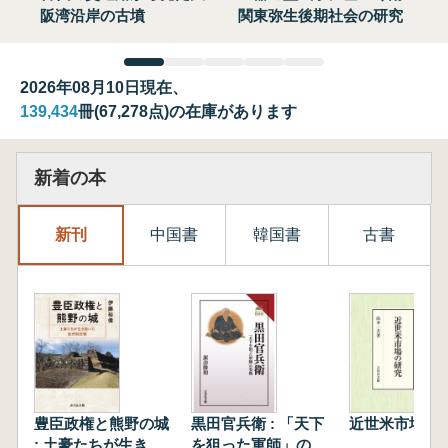
阪湾沿岸の古墳
関東弥生後期社会の研究
2026年08月10日現在、
139,434
冊(67,278点)の在庫があります
新着の本
新刊
中国書
韓国書
古書
豊臣政権と熊野の城
黒田官兵衛 : 「天下
近世米市場の
: 土豪たちが生き抜
を狙った軍師」の実