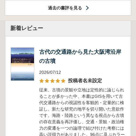
過去の書評を見る
新着レビュー
古代の交通路から見た大阪湾沿岸
の古墳
2026/07/12
投稿者名未設定
従来、古墳の景観や立地は定性的に論じられ
ることが多かった中、本書はGISを用いて古
代交通路からの視認性を客観的・定量的に検
証し、新たな研究の地平を切り開いた意欲作
です。海路・陸路という異なる視点から古墳
の存在意義を再評価し、交通・景観・政治権
力の変遷を一つの論理で結び付けた考察には
高い説得力がありました。96点に及ぶカラー