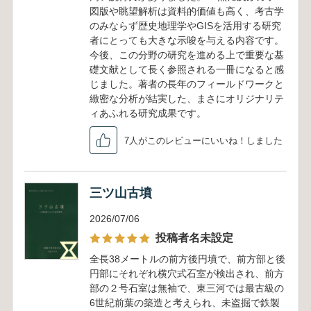
図版や眺望解析は資料的価値も高く、考古学
のみならず歴史地理学やGISを活用する研究
者にとっても大きな示唆を与える内容です。
今後、この分野の研究を進める上で重要な基
礎文献として長く参照される一冊になると感
じました。著者の長年のフィールドワークと
緻密な分析が結実した、まさにオリジナリテ
ィあふれる研究成果です。
7人がこのレビューにいいね！しました
三ツ山古墳
2026/07/06
投稿者名未設定
全長38メートルの前方後円墳で、前方部と後
円部にそれぞれ横穴式石室が検出され、前方
部の２号石室は無袖で、東三河では最古級の
6世紀前葉の築造と考えられ、未盗掘で鉄製