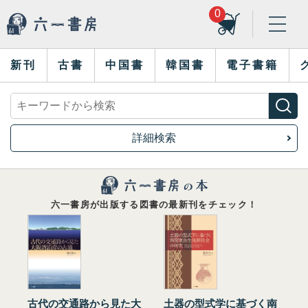
0
新刊
古書
中国書
韓国書
電子書籍
詳細検索
六一書房が出版する図書の最新刊をチェック！
古代の交通路から見た大
土器の型式学に基づく南