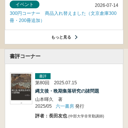
イベント
2026-07-14
300円コーナー 商品入れ替えました（文京倉庫300
冊・200冊追加）
もっと見る
書評コーナー
書評
第80回 2025.07.15
縄文後・晩期集落研究の諸問題
山本暉久 著
2025/05
六一書房
発行
評者：長田友也
(中部大学非常勤講師)