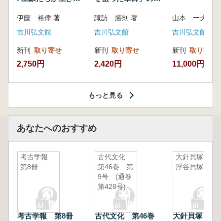
いた紀州制圧戦
像
伊藤 裕偉 著
諏訪 勝則 著
山本 一夫 
吉川弘文館
吉川弘文館
吉川弘文館
新刊
取り寄せ
新刊
取り寄せ
新刊
取り寄せ
2,750円
2,420円
11,000円
もっと見る
あなたへのおすすめ
考古学報
古代文化
大針貝塚・
第8冊
第46巻 第
浮谷貝塚
9号 (通巻
第428号)
考古学報 第8冊
古代文化 第46巻
大針貝塚・浮