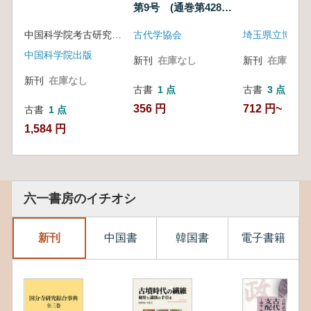
第9号 (通巻第428
号)
中国科学院考古研究所 編
古代学協会
埼玉県立博物館
中国科学院出版
新刊
在庫なし
新刊
在庫なし
新刊
在庫なし
古書
1 点
古書
3 点
356 円
712 円~
古書
1 点
1,584 円
六一書房のイチオシ
新刊
中国書
韓国書
電子書籍