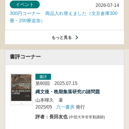
イベント
2026-07-14
300円コーナー 商品入れ替えました（文京倉庫300
冊・200冊追加）
もっと見る
書評コーナー
書評
第80回 2025.07.15
縄文後・晩期集落研究の諸問題
山本暉久 著
2025/05
六一書房
発行
評者：長田友也
(中部大学非常勤講師)