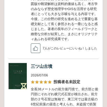
図版や眺望解析は資料的価値も高く、考古学
のみならず歴史地理学やGISを活用する研究
者にとっても大きな示唆を与える内容です。
今後、この分野の研究を進める上で重要な基
礎文献として長く参照される一冊になると感
じました。著者の長年のフィールドワークと
緻密な分析が結実した、まさにオリジナリテ
ィあふれる研究成果です。
7人がこのレビューにいいね！しました
三ツ山古墳
2026/07/06
投稿者名未設定
全長38メートルの前方後円墳で、前方部と後
円部にそれぞれ横穴式石室が検出され、前方
部の２号石室は無袖で、東三河では最古級の
6世紀前葉の築造と考えられ、未盗掘で鉄製