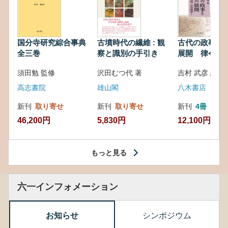
国分寺研究綜合事典
古墳時代の繊維 : 観
古代の政事と
全三巻
察と識別の手引き
展開 律令・
対外関係
須田勉 監修
沢田むつ代 著
吉村 武彦 編集
高志書院
雄山閣
八木書店
新刊
取り寄せ
新刊
取り寄せ
新刊
4冊
46,200円
5,830円
12,100円
もっと見る
六一インフォメーション
お知らせ
シンポジウム