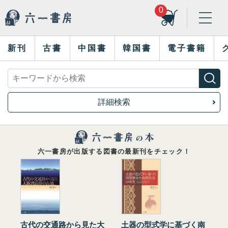
0
新刊
古書
中国書
韓国書
電子書籍
詳細検索
六一書房が出版する図書の最新刊をチェック！
古代の交通路から見た大
土器の型式学に基づく南