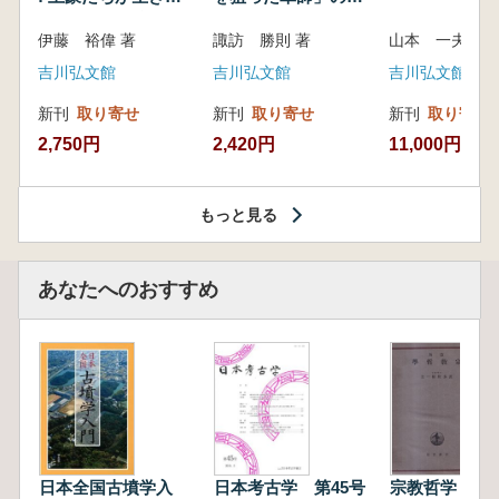
いた紀州制圧戦
像
伊藤 裕偉 著
諏訪 勝則 著
山本 一夫 
吉川弘文館
吉川弘文館
吉川弘文館
新刊
取り寄せ
新刊
取り寄せ
新刊
取り寄せ
2,750円
2,420円
11,000円
もっと見る
あなたへのおすすめ
日本全国古墳学入
日本考古学 第45号
宗教哲学 <