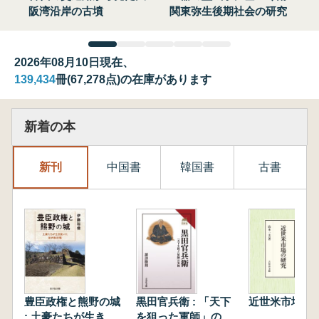
阪湾沿岸の古墳
関東弥生後期社会の研究
2026年08月10日現在、
139,434
冊(67,278点)の在庫があります
新着の本
新刊
中国書
韓国書
古書
豊臣政権と熊野の城
黒田官兵衛 : 「天下
近世米市場の
: 土豪たちが生き抜
を狙った軍師」の実