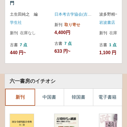
門
土生田純之 編
日本考古学協会(吉川弘文館)
波多野精一 著
学生社
岩波書店
新刊
取り寄せ
4,400円
新刊
在庫なし
新刊
在庫なし
古書
7 点
古書
7 点
古書
1 点
633 円~
440 円~
1,100 円
六一書房のイチオシ
新刊
中国書
韓国書
電子書籍