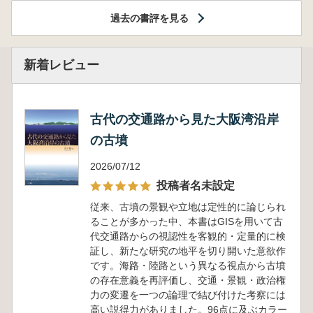
過去の書評を見る
新着レビュー
古代の交通路から見た大阪湾沿岸
の古墳
2026/07/12
投稿者名未設定
従来、古墳の景観や立地は定性的に論じられ
ることが多かった中、本書はGISを用いて古
代交通路からの視認性を客観的・定量的に検
証し、新たな研究の地平を切り開いた意欲作
です。海路・陸路という異なる視点から古墳
の存在意義を再評価し、交通・景観・政治権
力の変遷を一つの論理で結び付けた考察には
高い説得力がありました。96点に及ぶカラー