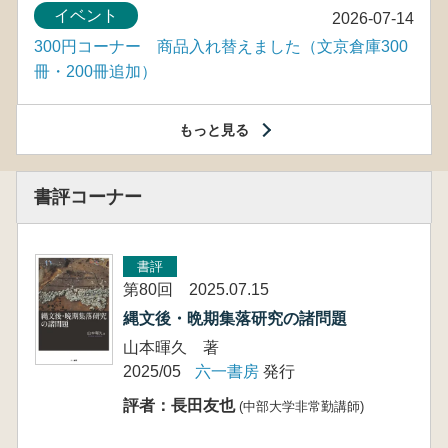
イベント
2026-07-14
300円コーナー 商品入れ替えました（文京倉庫300
冊・200冊追加）
もっと見る
書評コーナー
書評
第80回 2025.07.15
縄文後・晩期集落研究の諸問題
山本暉久 著
2025/05
六一書房
発行
評者：長田友也
(中部大学非常勤講師)