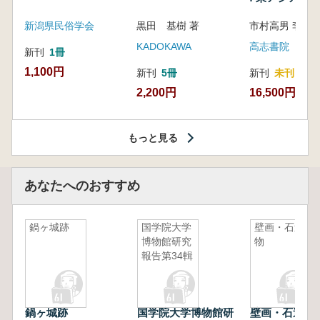
新潟県民俗学会
黒田 基樹 著
KADOKAWA
高志書院
新刊
1冊
1,100円
新刊
5冊
新刊
未刊
2,200円
16,500円
もっと見る
あなたへのおすすめ
鍋ヶ城跡
国学院大学
壁画・石造
博物館研究
物
報告第34輯
鍋ヶ城跡
国学院大学博物館研
壁画・石造物