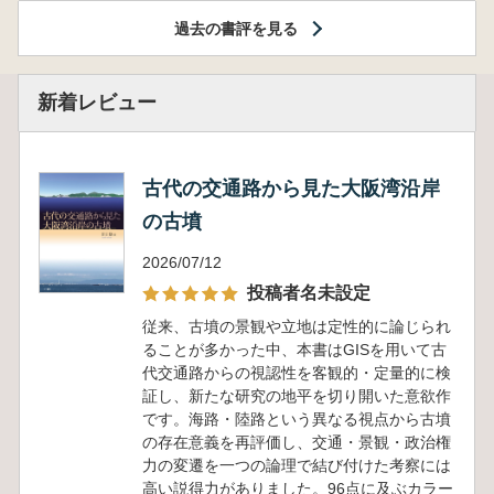
過去の書評を見る
新着レビュー
古代の交通路から見た大阪湾沿岸
の古墳
2026/07/12
投稿者名未設定
従来、古墳の景観や立地は定性的に論じられ
ることが多かった中、本書はGISを用いて古
代交通路からの視認性を客観的・定量的に検
証し、新たな研究の地平を切り開いた意欲作
です。海路・陸路という異なる視点から古墳
の存在意義を再評価し、交通・景観・政治権
力の変遷を一つの論理で結び付けた考察には
高い説得力がありました。96点に及ぶカラー