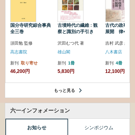
国分寺研究綜合事典
古墳時代の繊維 : 観
古代の政事と
全三巻
察と識別の手引き
展開 律令・
対外関係
須田勉 監修
沢田むつ代 著
吉村 武彦 編集
高志書院
雄山閣
八木書店
新刊
取り寄せ
新刊
1冊
新刊
4冊
46,200円
5,830円
12,100円
もっと見る
六一インフォメーション
お知らせ
シンポジウム