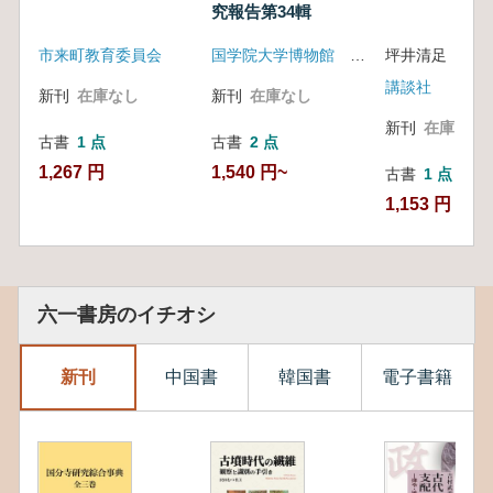
究報告第34輯
市来町教育委員会
国学院大学博物館 国学院大学学術資料センター
坪井清足 町田
講談社
新刊
在庫なし
新刊
在庫なし
新刊
在庫なし
古書
1 点
古書
2 点
1,267 円
1,540 円~
古書
1 点
1,153 円
六一書房のイチオシ
新刊
中国書
韓国書
電子書籍