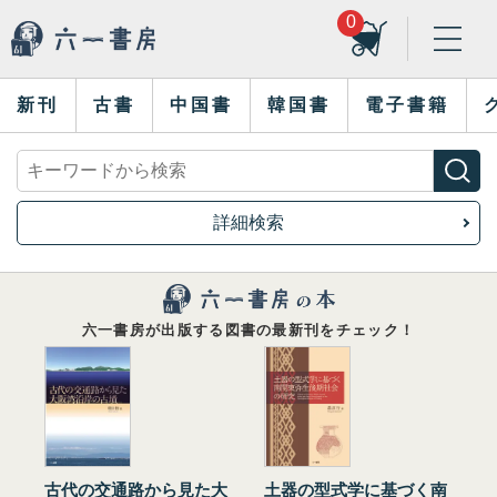
0
新刊
古書
中国書
韓国書
電子書籍
詳細検索
六一書房が出版する図書の最新刊をチェック！
古代の交通路から見た大
土器の型式学に基づく南