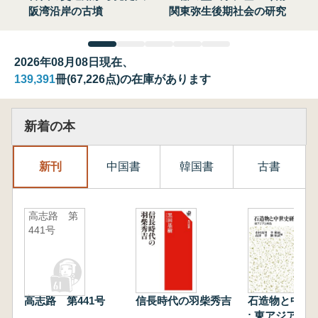
阪湾沿岸の古墳
関東弥生後期社会の研究
2026年08月08日現在、
139,391
冊(67,226点)の在庫があります
新着の本
新刊
中国書
韓国書
古書
高志路 第
441号
高志路 第441号
信長時代の羽柴秀吉
石造物と中世
: 東アジアと