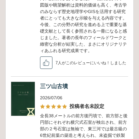
図版や眺望解析は資料的価値も高く、考古学
のみならず歴史地理学やGISを活用する研究
者にとっても大きな示唆を与える内容です。
今後、この分野の研究を進める上で重要な基
礎文献として長く参照される一冊になると感
じました。著者の長年のフィールドワークと
緻密な分析が結実した、まさにオリジナリテ
ィあふれる研究成果です。
7人がこのレビューにいいね！しました
三ツ山古墳
2026/07/06
投稿者名未設定
全長38メートルの前方後円墳で、前方部と後
円部にそれぞれ横穴式石室が検出され、前方
部の２号石室は無袖で、東三河では最古級の
6世紀前葉の築造と考えられ、未盗掘で鉄製