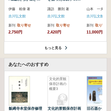
いた紀州制圧戦
像
伊藤 裕偉 著
諏訪 勝則 著
山本 一夫 
吉川弘文館
吉川弘文館
吉川弘文館
新刊
取り寄せ
新刊
取り寄せ
新刊
取り寄せ
2,750円
2,420円
11,000円
もっと見る
あなたへのおすすめ
文化的景観
保存計画の
概要3
飯縄寺本堂保存修理
文化的景観保存計画
旧石器から