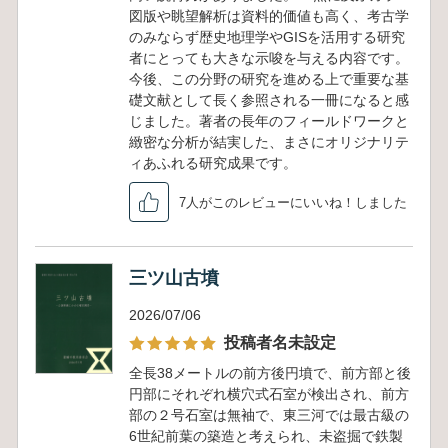
図版や眺望解析は資料的価値も高く、考古学
のみならず歴史地理学やGISを活用する研究
者にとっても大きな示唆を与える内容です。
今後、この分野の研究を進める上で重要な基
礎文献として長く参照される一冊になると感
じました。著者の長年のフィールドワークと
緻密な分析が結実した、まさにオリジナリテ
ィあふれる研究成果です。
7人がこのレビューにいいね！しました
三ツ山古墳
2026/07/06
投稿者名未設定
全長38メートルの前方後円墳で、前方部と後
円部にそれぞれ横穴式石室が検出され、前方
部の２号石室は無袖で、東三河では最古級の
6世紀前葉の築造と考えられ、未盗掘で鉄製