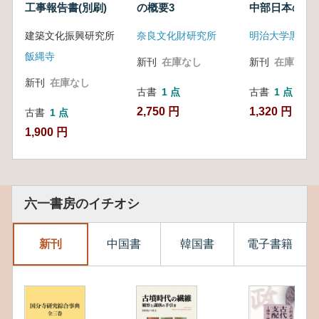
工事報告書(別刷)
の概要3
中部日本の地
相
建築文化振興研究所
奈良文化財研究所
飯縄寺
新刊
在庫なし
新刊
在庫なし
新刊
在庫なし
古書
1 点
古書
1 点
2,750 円
1,320 円
古書
1 点
1,900 円
六一書房のイチオシ
新刊
中国書
韓国書
電子書籍