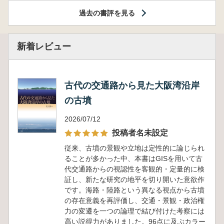
過去の書評を見る
新着レビュー
古代の交通路から見た大阪湾沿岸
の古墳
2026/07/12
投稿者名未設定
従来、古墳の景観や立地は定性的に論じられ
ることが多かった中、本書はGISを用いて古
代交通路からの視認性を客観的・定量的に検
証し、新たな研究の地平を切り開いた意欲作
です。海路・陸路という異なる視点から古墳
の存在意義を再評価し、交通・景観・政治権
力の変遷を一つの論理で結び付けた考察には
高い説得力がありました。96点に及ぶカラー