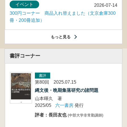
イベント
2026-07-14
300円コーナー 商品入れ替えました（文京倉庫300
冊・200冊追加）
もっと見る
書評コーナー
書評
第80回 2025.07.15
縄文後・晩期集落研究の諸問題
山本暉久 著
2025/05
六一書房
発行
評者：長田友也
(中部大学非常勤講師)