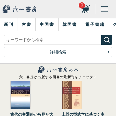
0
新刊
古書
中国書
韓国書
電子書籍
詳細検索
六一書房が出版する図書の最新刊をチェック！
古代の交通路から見た大
土器の型式学に基づく南