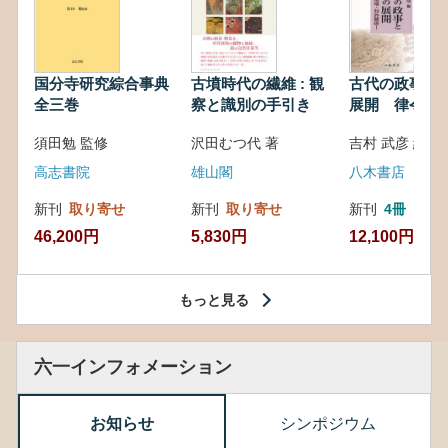
国分寺研究綜合事典
古墳時代の繊維 : 観
古代の政事と
全三巻
察と識別の手引き
展開 律令・
対外関係
須田勉 監修
沢田むつ代 著
吉村 武彦 編集
高志書院
雄山閣
八木書店
新刊
取り寄せ
新刊
取り寄せ
新刊
4冊
46,200円
5,830円
12,100円
もっと見る
六一インフォメーション
お知らせ
シンポジウム