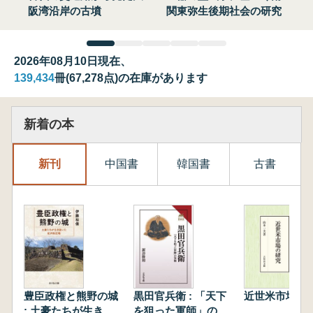
阪湾沿岸の古墳
関東弥生後期社会の研究
2026年08月10日現在、
139,434
冊(67,278点)の在庫があります
新着の本
新刊
中国書
韓国書
古書
豊臣政権と熊野の城
黒田官兵衛 : 「天下
近世米市場の
: 土豪たちが生き抜
を狙った軍師」の実