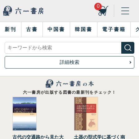
0
新刊
古書
中国書
韓国書
電子書籍
詳細検索
六一書房が出版する図書の最新刊をチェック！
古代の交通路から見た大
土器の型式学に基づく南