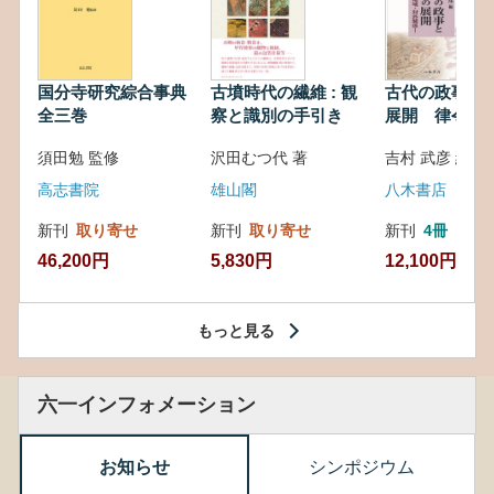
国分寺研究綜合事典
古墳時代の繊維 : 観
古代の政事と
全三巻
察と識別の手引き
展開 律令・
対外関係
須田勉 監修
沢田むつ代 著
吉村 武彦 編集
高志書院
雄山閣
八木書店
新刊
取り寄せ
新刊
取り寄せ
新刊
4冊
46,200円
5,830円
12,100円
もっと見る
六一インフォメーション
お知らせ
シンポジウム