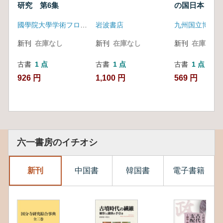
研究 第6集
の国日本
國學院大學学術フロンティア事業実行委員会
岩波書店
九州国立博物館
新刊
在庫なし
新刊
在庫なし
新刊
在庫なし
古書
1 点
古書
1 点
古書
1 点
926 円
1,100 円
569 円
六一書房のイチオシ
新刊
中国書
韓国書
電子書籍