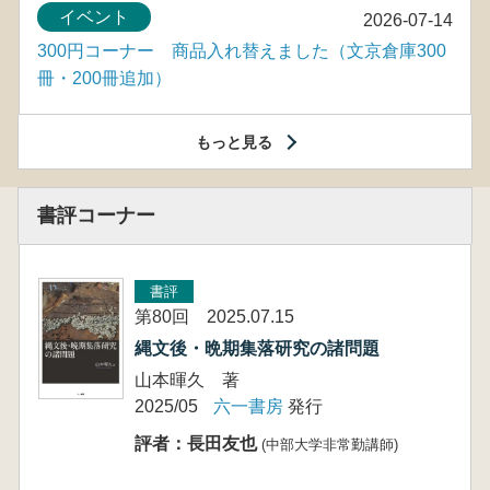
イベント
2026-07-14
300円コーナー 商品入れ替えました（文京倉庫300
冊・200冊追加）
もっと見る
書評コーナー
書評
第80回 2025.07.15
縄文後・晩期集落研究の諸問題
山本暉久 著
2025/05
六一書房
発行
評者：長田友也
(中部大学非常勤講師)