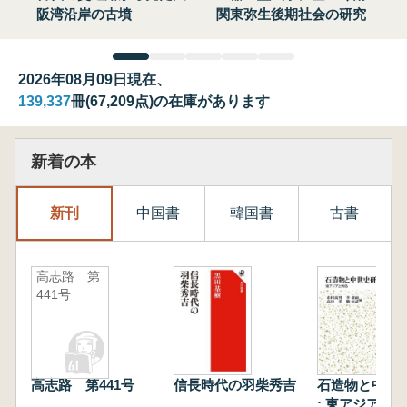
阪湾沿岸の古墳
関東弥生後期社会の研究
2026年08月09日現在、
139,337
冊(67,209点)の在庫があります
新着の本
新刊
中国書
韓国書
古書
高志路 第
441号
高志路 第441号
信長時代の羽柴秀吉
石造物と中世
: 東アジアと