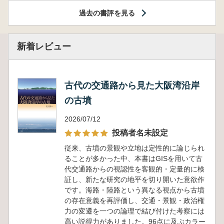
過去の書評を見る
新着レビュー
古代の交通路から見た大阪湾沿岸
の古墳
2026/07/12
投稿者名未設定
従来、古墳の景観や立地は定性的に論じられ
ることが多かった中、本書はGISを用いて古
代交通路からの視認性を客観的・定量的に検
証し、新たな研究の地平を切り開いた意欲作
です。海路・陸路という異なる視点から古墳
の存在意義を再評価し、交通・景観・政治権
力の変遷を一つの論理で結び付けた考察には
高い説得力がありました。96点に及ぶカラー