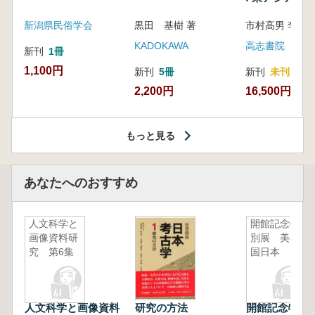
新潟県民俗学会
黒田 基樹 著
KADOKAWA
高志書院
新刊
1冊
1,100円
新刊
5冊
新刊
未刊
2,200円
16,500円
もっと見る
あなたへのおすすめ
人文科学と
開館記念特
画像資料研
別展 美の
究 第6集
国日本
人文科学と画像資料
研究の方法
開館記念特別