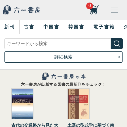
0
新刊
古書
中国書
韓国書
電子書籍
詳細検索
六一書房が出版する図書の最新刊をチェック！
古代の交通路から見た大
土器の型式学に基づく南