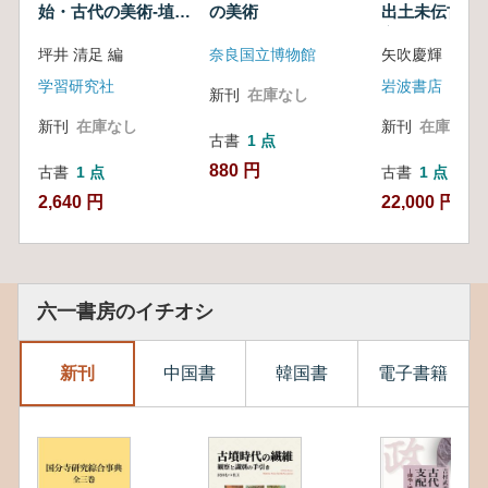
始・古代の美術-埴輪
の美術
出土未伝古逸
と土器
宝
坪井 清足 編
奈良国立博物館
矢吹慶輝 編著
学習研究社
岩波書店
新刊
在庫なし
新刊
在庫なし
新刊
在庫なし
古書
1 点
880 円
古書
1 点
古書
1 点
2,640 円
22,000 円
六一書房のイチオシ
新刊
中国書
韓国書
電子書籍