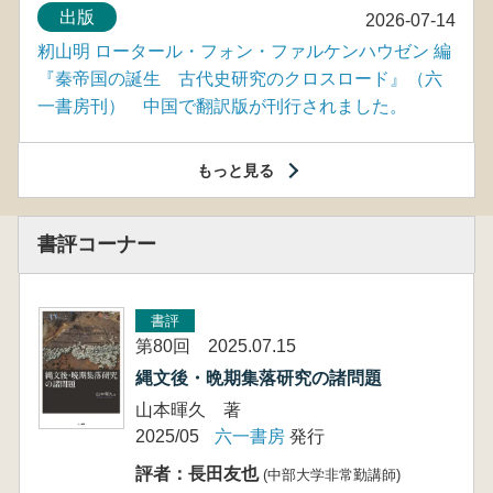
出版
2026-07-14
籾山明 ロータール・フォン・ファルケンハウゼン 編
『秦帝国の誕生 古代史研究のクロスロード』（六
一書房刊） 中国で翻訳版が刊行されました。
もっと見る
書評コーナー
書評
第80回 2025.07.15
縄文後・晩期集落研究の諸問題
山本暉久 著
2025/05
六一書房
発行
評者：長田友也
(中部大学非常勤講師)