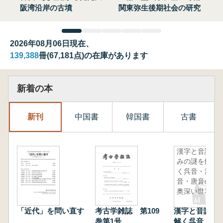
阪湾沿岸の古墳
関東弥生後期社会の研究
2026年08月06日現在、
139,388
冊(67,181点)の在庫があります
新着の本
新刊
中国書
韓国書
古書
漢字と音読
みの謎を解
く呉音・漢
音・唐音の
奥深い世界
「近代」を問い直す
考古学雑誌 第109
漢字と音読み
巻第1号
解く呉音・漢