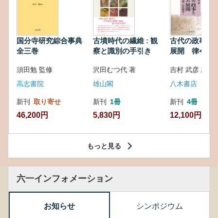
国分寺研究綜合事典
古墳時代の繊維 : 観
古代の政事と
全三巻
察と識別の手引き
展開 律令・
対外関係
須田勉 監修
沢田むつ代 著
吉村 武彦 編集
高志書院
雄山閣
八木書店
新刊
取り寄せ
新刊
1冊
新刊
4冊
46,200円
5,830円
12,100円
もっと見る
六一インフォメーション
お知らせ
シンポジウム