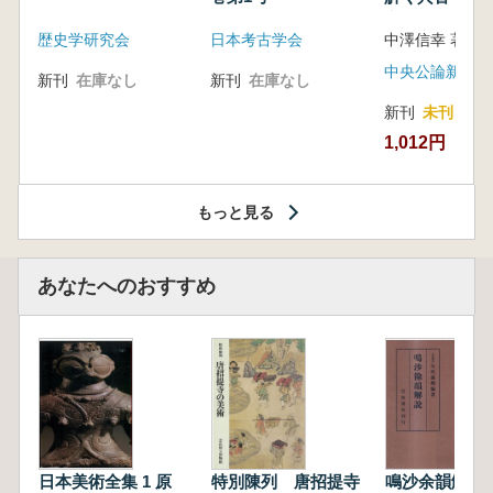
音の奥深い世
歴史学研究会
日本考古学会
中澤信幸 著
中央公論新社
新刊
在庫なし
新刊
在庫なし
新刊
未刊
1,012円
もっと見る
あなたへのおすすめ
日本美術全集 1 原
特別陳列 唐招提寺
鳴沙余韻解説 :