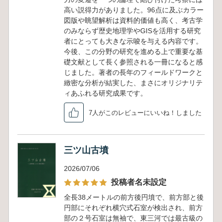
高い説得力がありました。96点に及ぶカラー
図版や眺望解析は資料的価値も高く、考古学
のみならず歴史地理学やGISを活用する研究
者にとっても大きな示唆を与える内容です。
今後、この分野の研究を進める上で重要な基
礎文献として長く参照される一冊になると感
じました。著者の長年のフィールドワークと
緻密な分析が結実した、まさにオリジナリテ
ィあふれる研究成果です。
7人がこのレビューにいいね！しました
三ツ山古墳
2026/07/06
投稿者名未設定
全長38メートルの前方後円墳で、前方部と後
円部にそれぞれ横穴式石室が検出され、前方
部の２号石室は無袖で、東三河では最古級の