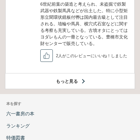
6世紀前葉の築造と考えられ、未盗掘で鉄製
武器や鉄製馬具などが出土した。特に小型矩
形立聞環状鏡板付轡は国内最古級として注目
される。埴輪や馬具、横穴式石室などに関す
る考察も充実している。古墳オタにとっては
ヨダレもんの一冊となっている。豊橋市文化
財センターで販売している。
2人がこのレビューにいいね！しました
もっと見る
本を探す
六一書房の本
ランキング
特価図書