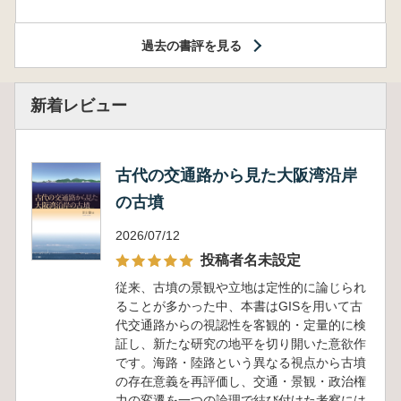
過去の書評を見る
新着レビュー
古代の交通路から見た大阪湾沿岸
の古墳
2026/07/12
投稿者名未設定
従来、古墳の景観や立地は定性的に論じられ
ることが多かった中、本書はGISを用いて古
代交通路からの視認性を客観的・定量的に検
証し、新たな研究の地平を切り開いた意欲作
です。海路・陸路という異なる視点から古墳
の存在意義を再評価し、交通・景観・政治権
力の変遷を一つの論理で結び付けた考察には