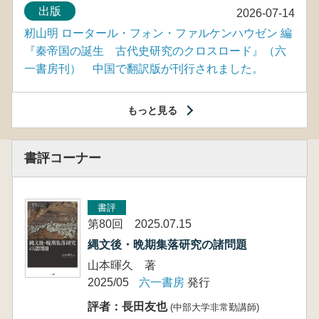
出版
2026-07-14
籾山明 ロータール・フォン・ファルケンハウゼン 編
『秦帝国の誕生 古代史研究のクロスロード』（六
一書房刊） 中国で翻訳版が刊行されました。
もっと見る
書評コーナー
書評
第80回 2025.07.15
縄文後・晩期集落研究の諸問題
山本暉久 著
2025/05
六一書房
発行
評者：長田友也
(中部大学非常勤講師)