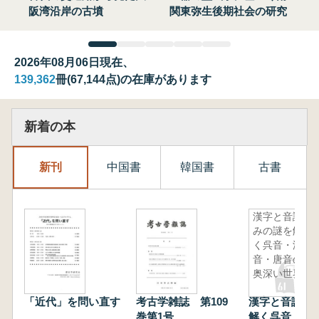
阪湾沿岸の古墳
関東弥生後期社会の研究
2026年08月06日現在、
139,362
冊(67,144点)の在庫があります
新着の本
新刊
中国書
韓国書
古書
漢字と音読
みの謎を解
く呉音・漢
音・唐音の
奥深い世界
「近代」を問い直す
考古学雑誌 第109
漢字と音読み
巻第1号
解く呉音・漢