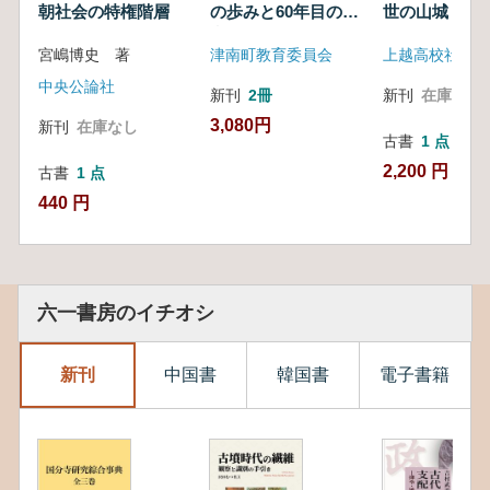
朝社会の特権階層
の歩みと60年目の視
世の山城
点
宮嶋博史 著
津南町教育委員会
中央公論社
新刊
2冊
新刊
在庫なし
3,080円
新刊
在庫なし
古書
1 点
2,200 円
古書
1 点
440 円
六一書房のイチオシ
新刊
中国書
韓国書
電子書籍