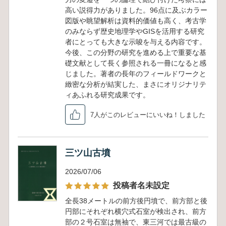
高い説得力がありました。96点に及ぶカラー
図版や眺望解析は資料的価値も高く、考古学
のみならず歴史地理学やGISを活用する研究
者にとっても大きな示唆を与える内容です。
今後、この分野の研究を進める上で重要な基
礎文献として長く参照される一冊になると感
じました。著者の長年のフィールドワークと
緻密な分析が結実した、まさにオリジナリテ
ィあふれる研究成果です。
7人がこのレビューにいいね！しました
三ツ山古墳
2026/07/06
投稿者名未設定
全長38メートルの前方後円墳で、前方部と後
円部にそれぞれ横穴式石室が検出され、前方
部の２号石室は無袖で、東三河では最古級の