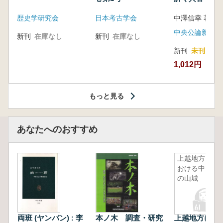
音の奥深い世
歴史学研究会
日本考古学会
中澤信幸 著
中央公論新社
新刊
在庫なし
新刊
在庫なし
新刊
未刊
1,012円
もっと見る
あなたへのおすすめ
上越地方に
おける中世
の山城
両班 (ヤンバン) : 李
本ノ木 調査・研究
上越地方にお