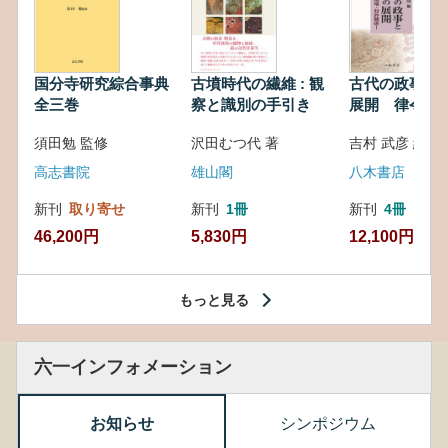
国分寺研究綜合事典
古墳時代の繊維 : 観
古代の政事と
全三巻
察と識別の手引き
展開 律令・
対外関係
須田勉 監修
沢田むつ代 著
吉村 武彦 編集
高志書院
雄山閣
八木書店
新刊
取り寄せ
新刊
1冊
新刊
4冊
46,200円
5,830円
12,100円
もっと見る
六一インフォメーション
お知らせ
シンポジウム