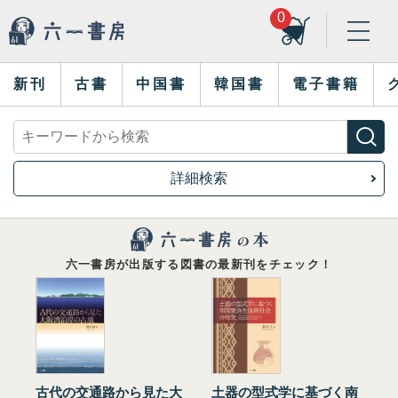
0
新刊
古書
中国書
韓国書
電子書籍
詳細検索
六一書房が出版する図書の最新刊をチェック！
古代の交通路から見た大
土器の型式学に基づく南