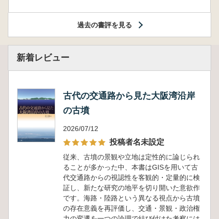
過去の書評を見る
新着レビュー
古代の交通路から見た大阪湾沿岸
の古墳
2026/07/12
投稿者名未設定
従来、古墳の景観や立地は定性的に論じられ
ることが多かった中、本書はGISを用いて古
代交通路からの視認性を客観的・定量的に検
証し、新たな研究の地平を切り開いた意欲作
です。海路・陸路という異なる視点から古墳
の存在意義を再評価し、交通・景観・政治権
力の変遷を一つの論理で結び付けた考察には