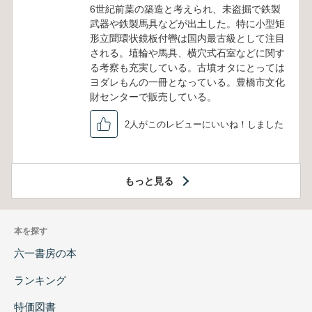
6世紀前葉の築造と考えられ、未盗掘で鉄製
武器や鉄製馬具などが出土した。特に小型矩
形立聞環状鏡板付轡は国内最古級として注目
される。埴輪や馬具、横穴式石室などに関す
る考察も充実している。古墳オタにとっては
ヨダレもんの一冊となっている。豊橋市文化
財センターで販売している。
2人がこのレビューにいいね！しました
もっと見る
本を探す
六一書房の本
ランキング
特価図書