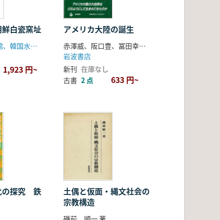
朝鮮白瓷窯址
アメリカ大陸の誕生
木浦大学博物館、韓国水資源公社
赤澤威、阪口豊、冨田幸光、山本紀夫 編
岩波書店
1,923 円~
新刊
在庫なし
633 円~
古書
2 点
化の探究 鉄
土偶と仮面・縄文社会の
宗教構造
磯前 順一 著