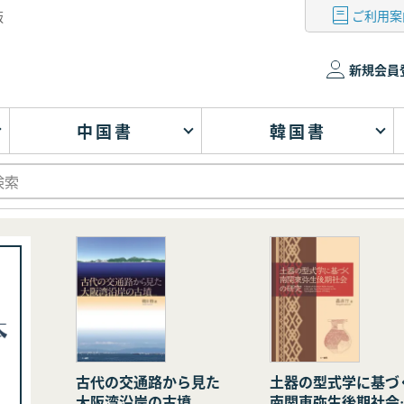
ご利用案
版
新規会員
中国書
韓国書
古代の交通路から見た
土器の型式学に基づ
大阪湾沿岸の古墳
南関東弥生後期社会