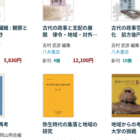
維 : 観察と
古代の政事と支配の展
古代の政事
き
開 律令・地域・対外関
化 前方後
係
ことば
著
吉村 武彦 編集
吉村 武彦 編集
八木書店
八木書店
5,830円
12,100円
新刊
4冊
新刊
10冊
再考
弥生時代の集落と地域の
地域からの考
研究
大学の挑戦
岡山例会編