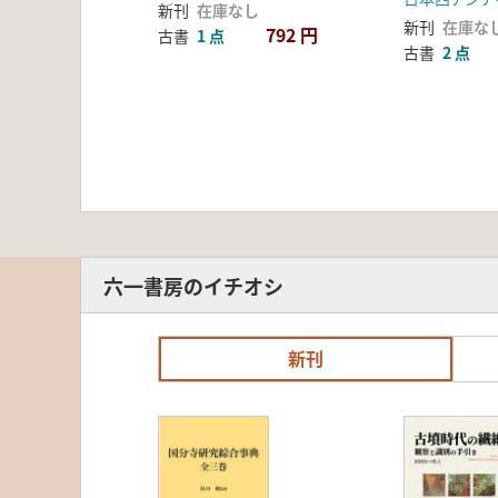
新刊
在庫なし
新刊
在庫な
792 円
古書
1 点
古書
2 点
六一書房のイチオシ
新刊