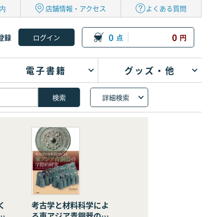
内
店舗情報・アクセス
よくある質問
0
0
登録
点
円
電子書籍
グッズ・他
詳細検索
く
考古学と材料科学によ
の
る東アジア青銅器の学