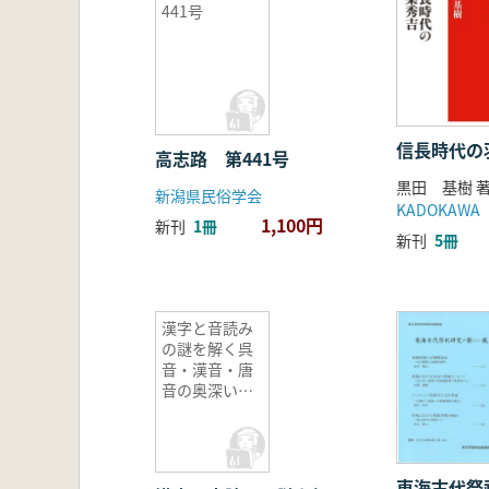
441号
信長時代の
高志路 第441号
黒田 基樹 
新潟県民俗学会
KADOKAWA
1,100円
新刊
1冊
新刊
5冊
漢字と音読み
の謎を解く呉
音・漢音・唐
音の奥深い世
界
東海古代祭