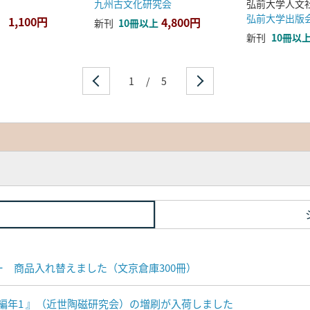
九州古文化研究会
弘前大学出版
1,100円
4,800円
新刊
10冊以上
新刊
10冊以
1
/
5
ナー 商品入れ替えました（文京倉庫300冊）
編年1 』（近世陶磁研究会）の増刷が入荷しました