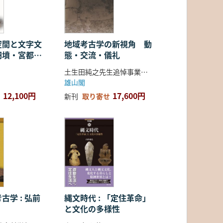
空間と文字文
地域考古学の新視角 動
円墳・宮都・
態・交流・儀礼
土生田純之先生追悼事業会 編
雄山閣
12,100円
17,600円
新刊
取り寄せ
古学 : 弘前
縄文時代 : 「定住革命」
と文化の多様性