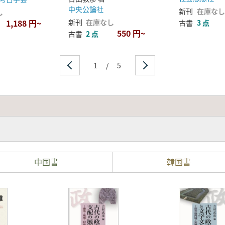
中央公論社
新刊
在庫なし
し
1,188 円~
新刊
在庫なし
古書
3 点
550 円~
古書
2 点
1
/
5
中国書
韓国書