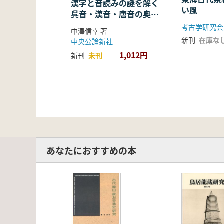
漢字と音読みの謎を解く
い風
呉音・漢音・唐音の奥深
い世界
考古学研究会
中澤信幸 著
新刊
在庫な
中央公論新社
1,012円
新刊
未刊
あなたにおすすめの本