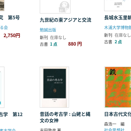
究 第5号
長城水玉里
九世紀の東アジアと交流
る会
勉誠出版
2,750円
新刊
在庫なし
新刊
在庫なし
古書
2 点
880 円
古書
1 点
昔話の考古学 : 山姥と縄
日本古代文
古学 第12
文の女神
森浩一 編
社会思想社
吉田敦彦 著
考古学会