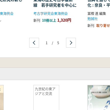
線 若手研究者を中心に
化 : 奈良
る仏教の受
東海例会
考古学研究会東海例会
冨樫 進 編集
開
勉誠社
1,320円
し
新刊
10冊以上
新刊
取り寄せ
1
/
5
九世紀の東ア
ジアと交流