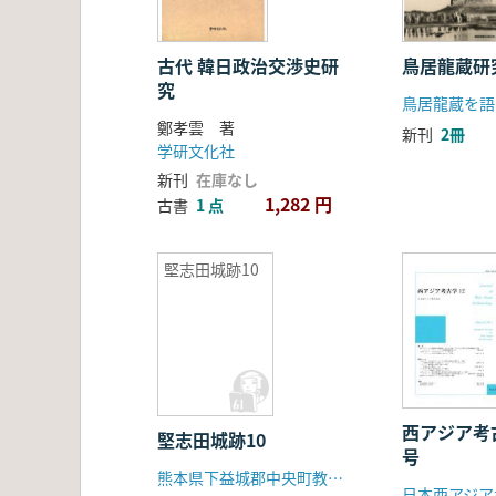
古代 韓日政治交渉史研
鳥居龍蔵研
究
鳥居龍蔵を語
鄭孝雲 著
新刊
2冊
学研文化社
新刊
在庫なし
1,282 円
古書
1 点
堅志田城跡10
西アジア考
堅志田城跡10
号
熊本県下益城郡中央町教育委員会
日本西アジア