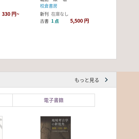
校倉書房
330 円~
新刊
在庫なし
5,500 円
古書
1 点
もっと見る
電子書籍