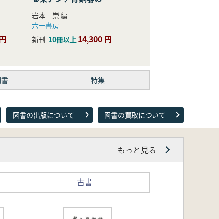
際的研究
岩本 崇 編
六一書房
 円
14,300 円
新刊
10冊以上
図書
特集
図書の出版について
図書の買取について
もっと見る
古書