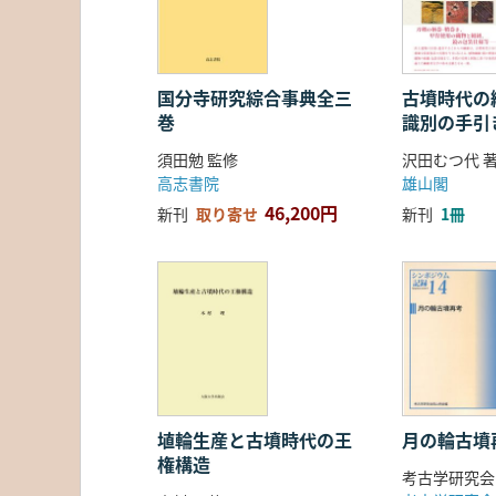
国分寺研究綜合事典全三
古墳時代の繊
巻
識別の手引
須田勉 監修
沢田むつ代 
高志書院
雄山閣
46,200円
新刊
取り寄せ
新刊
1冊
埴輪生産と古墳時代の王
月の輪古墳
権構造
考古学研究会