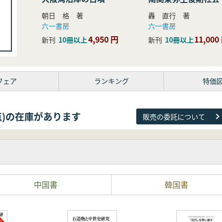
研究
朝日 格 著
轟 直行 著
六一書房
六一書房
4,950 円
11,000
新刊
10冊以上
新刊
10冊以上
フェア
ランキング
特価
81点)の在庫があります
販売の委託について
中国書
韓国書