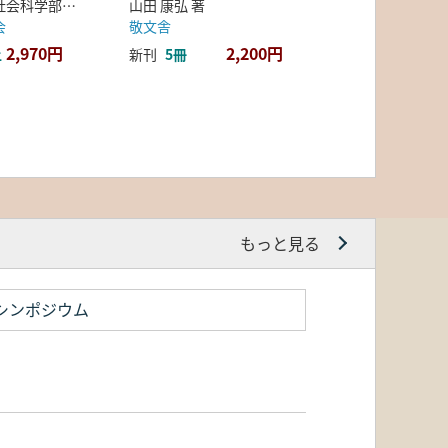
弘前大学人文社会科学部北日本考古学研究センター 編
山田 康弘 著
会
敬文舎
2,970円
2,200円
上
新刊
5冊
もっと見る
シンポジウム