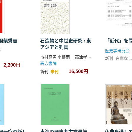
羽柴秀吉
石造物と中世史研究 : 東
「近代」を
アジアと列島
著
歴史学研究会
市村高男 李根雨 高津孝 劉恒武 編
新刊
在庫なし
高志書院
2,200円
16,500円
新刊
未刊
祀研究の新し
東海の歴史考古学最前
仏典を通し