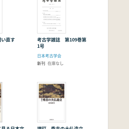
問い直す
考古学雑誌 第109巻第
1号
日本考古学会
新刊
在庫なし
て見る日本文
増訂 秀吉の大仏造立