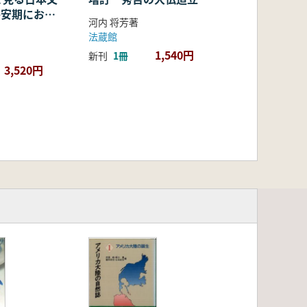
・平安期におけ
河内 将芳著
容・融合・展
法蔵館
1,540円
新刊
1冊
3,520円