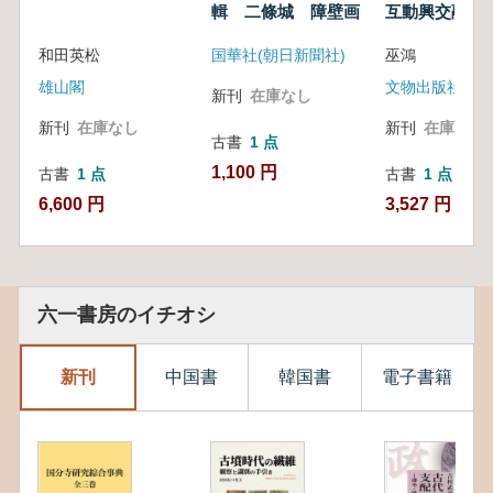
輯 二條城 障壁画
互動興交融
和田英松
国華社(朝日新聞社)
巫鴻
雄山閣
文物出版社
新刊
在庫なし
新刊
在庫なし
新刊
在庫なし
古書
1 点
1,100 円
古書
1 点
古書
1 点
6,600 円
3,527 円
六一書房のイチオシ
新刊
中国書
韓国書
電子書籍