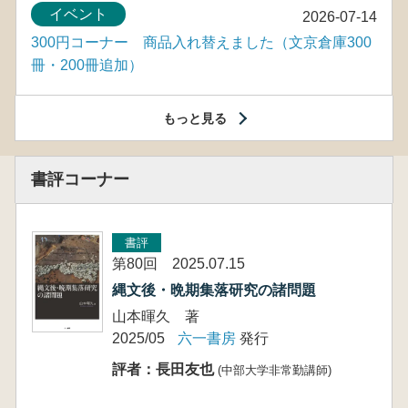
イベント
2026-07-14
300円コーナー 商品入れ替えました（文京倉庫300
冊・200冊追加）
もっと見る
書評コーナー
書評
第80回 2025.07.15
縄文後・晩期集落研究の諸問題
山本暉久 著
2025/05
六一書房
発行
評者：長田友也
(中部大学非常勤講師)