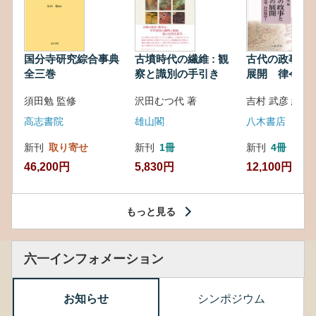
国分寺研究綜合事典
古墳時代の繊維 : 観
古代の政事と
全三巻
察と識別の手引き
展開 律令・
対外関係
須田勉 監修
沢田むつ代 著
吉村 武彦 編集
高志書院
雄山閣
八木書店
新刊
取り寄せ
新刊
1冊
新刊
4冊
46,200円
5,830円
12,100円
もっと見る
六一インフォメーション
お知らせ
シンポジウム