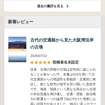
過去の書評を見る
新着レビュー
古代の交通路から見た大阪湾沿岸
の古墳
2026/07/12
投稿者名未設定
従来、古墳の景観や立地は定性的に論じられ
ることが多かった中、本書はGISを用いて古
代交通路からの視認性を客観的・定量的に検
証し、新たな研究の地平を切り開いた意欲作
です。海路・陸路という異なる視点から古墳
の存在意義を再評価し、交通・景観・政治権
力の変遷を一つの論理で結び付けた考察には
高い説得力がありました。96点に及ぶカラー