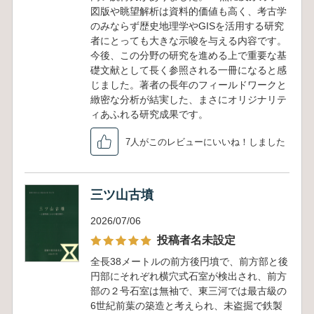
図版や眺望解析は資料的価値も高く、考古学
のみならず歴史地理学やGISを活用する研究
者にとっても大きな示唆を与える内容です。
今後、この分野の研究を進める上で重要な基
礎文献として長く参照される一冊になると感
じました。著者の長年のフィールドワークと
緻密な分析が結実した、まさにオリジナリテ
ィあふれる研究成果です。
7人がこのレビューにいいね！しました
三ツ山古墳
2026/07/06
投稿者名未設定
全長38メートルの前方後円墳で、前方部と後
円部にそれぞれ横穴式石室が検出され、前方
部の２号石室は無袖で、東三河では最古級の
6世紀前葉の築造と考えられ、未盗掘で鉄製