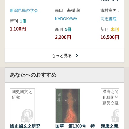
新潟県民俗学会
黒田 基樹 著
KADOKAWA
高志書院
新刊
1冊
1,100円
新刊
5冊
新刊
未刊
2,200円
16,500円
もっと見る
あなたへのおすすめ
國史國文之
漢唐之間文
研究
化藝術的互
動興交融
國史國文之研究
国華 第1300号 特
漢唐之間文化