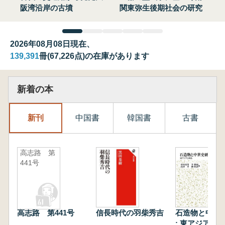
阪湾沿岸の古墳
関東弥生後期社会の研究
2026年08月08日現在、
139,391
冊(67,226点)の在庫があります
新着の本
新刊
中国書
韓国書
古書
高志路 第
441号
高志路 第441号
信長時代の羽柴秀吉
石造物と中世
: 東アジアと