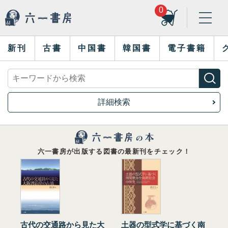
0
新刊
古書
中国書
韓国書
電子書籍
詳細検索
六一書房が出版する図書の最新刊をチェック！
古代の交通路から見た大
土器の型式学に基づく南