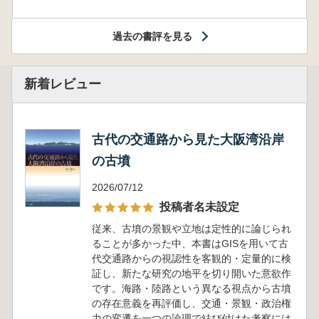
過去の書評を見る
新着レビュー
古代の交通路から見た大阪湾沿岸
の古墳
2026/07/12
投稿者名未設定
従来、古墳の景観や立地は定性的に論じられ
ることが多かった中、本書はGISを用いて古
代交通路からの視認性を客観的・定量的に検
証し、新たな研究の地平を切り開いた意欲作
です。海路・陸路という異なる視点から古墳
の存在意義を再評価し、交通・景観・政治権
力の変遷を一つの論理で結び付けた考察には