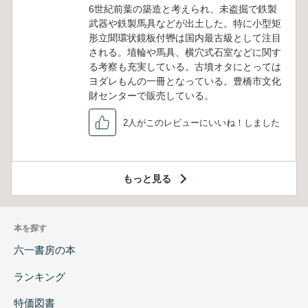
6世紀前葉の築造と考えられ、未盗掘で鉄製
武器や鉄製馬具などが出土した。特に小型矩
形立聞環状鏡板付轡は国内最古級として注目
される。埴輪や馬具、横穴式石室などに関す
る考察も充実している。古墳オタにとっては
ヨダレもんの一冊となっている。豊橋市文化
財センターで販売している。
2人がこのレビューにいいね！しました
もっと見る
本を探す
六一書房の本
ランキング
特価図書