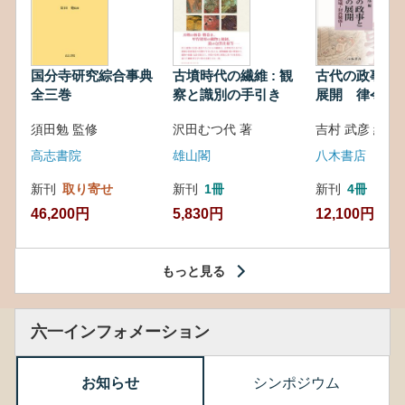
国分寺研究綜合事典
古墳時代の繊維 : 観
古代の政事と
全三巻
察と識別の手引き
展開 律令・
対外関係
須田勉 監修
沢田むつ代 著
吉村 武彦 編集
高志書院
雄山閣
八木書店
新刊
取り寄せ
新刊
1冊
新刊
4冊
46,200円
5,830円
12,100円
もっと見る
六一インフォメーション
お知らせ
シンポジウム