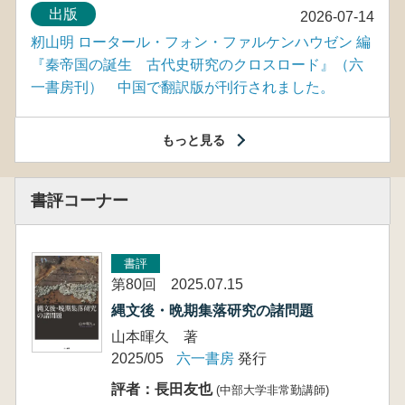
出版
2026-07-14
籾山明 ロータール・フォン・ファルケンハウゼン 編
『秦帝国の誕生 古代史研究のクロスロード』（六
一書房刊） 中国で翻訳版が刊行されました。
もっと見る
書評コーナー
書評
第80回 2025.07.15
縄文後・晩期集落研究の諸問題
山本暉久 著
2025/05
六一書房
発行
評者：長田友也
(中部大学非常勤講師)