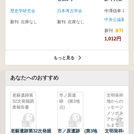
音の奥深い世
歴史学研究会
日本考古学会
中澤信幸 著
中央公論新社
新刊
在庫なし
新刊
在庫なし
新刊
未刊
1,012円
もっと見る
あなたへのおすすめ
老蘇遺跡第
市ノ原遺
文明発祥の
32次発掘調
跡 (第3地
地からのメ
査報告書
点)
ッセージ
メソポタミ
アからナイ
ルまで
老蘇遺跡第32次発掘
市ノ原遺跡 (第3地
文明発祥の地