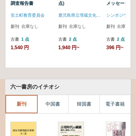
調査報告書
点)
メッセージ 
タミアからナ
安土町教育委員会
鹿児島県立埋蔵文化財センター
で
新刊
在庫なし
新刊
在庫なし
新刊
在庫なし
古書
1 点
古書
2 点
古書
2 点
1,540 円
1,940 円~
396 円~
六一書房のイチオシ
新刊
中国書
韓国書
電子書籍