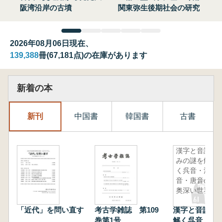
阪湾沿岸の古墳
関東弥生後期社会の研究
2026年08月06日現在、
139,388
冊(67,181点)の在庫があります
新着の本
新刊
中国書
韓国書
古書
漢字と音読
みの謎を解
く呉音・漢
音・唐音の
奥深い世界
「近代」を問い直す
考古学雑誌 第109
漢字と音読み
巻第1号
解く呉音・漢