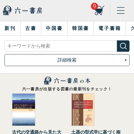
0
新刊
古書
中国書
韓国書
電子書籍
詳細検索
六一書房が出版する図書の最新刊をチェック！
古代の交通路から見た大
土器の型式学に基づく南