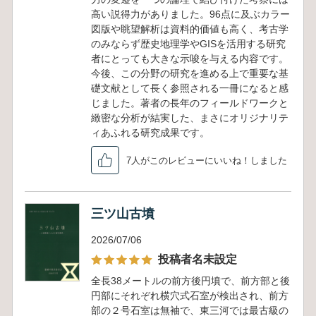
高い説得力がありました。96点に及ぶカラー
図版や眺望解析は資料的価値も高く、考古学
のみならず歴史地理学やGISを活用する研究
者にとっても大きな示唆を与える内容です。
今後、この分野の研究を進める上で重要な基
礎文献として長く参照される一冊になると感
じました。著者の長年のフィールドワークと
緻密な分析が結実した、まさにオリジナリテ
ィあふれる研究成果です。
7人がこのレビューにいいね！しました
三ツ山古墳
2026/07/06
投稿者名未設定
全長38メートルの前方後円墳で、前方部と後
円部にそれぞれ横穴式石室が検出され、前方
部の２号石室は無袖で、東三河では最古級の